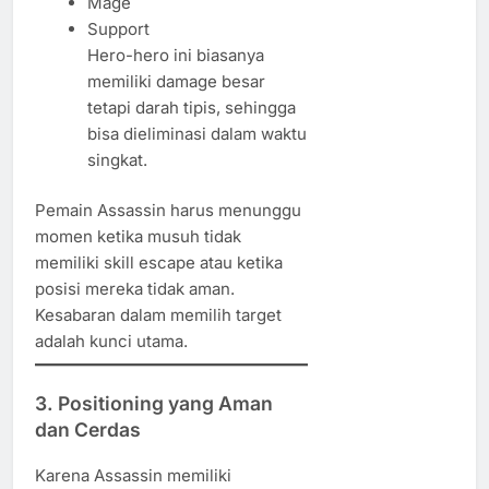
Mage
Support
Hero-hero ini biasanya
memiliki damage besar
tetapi darah tipis, sehingga
bisa dieliminasi dalam waktu
singkat.
Pemain Assassin harus menunggu
momen ketika musuh tidak
memiliki skill escape atau ketika
posisi mereka tidak aman.
Kesabaran dalam memilih target
adalah kunci utama.
3. Positioning yang Aman
dan Cerdas
Karena Assassin memiliki