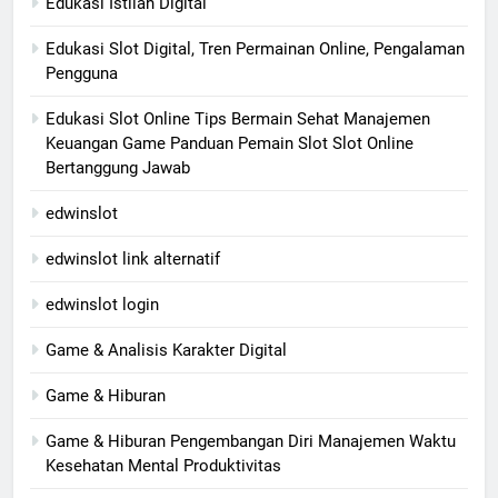
Edukasi Istilah Digital
Edukasi Slot Digital, Tren Permainan Online, Pengalaman
Pengguna
Edukasi Slot Online Tips Bermain Sehat Manajemen
Keuangan Game Panduan Pemain Slot Slot Online
Bertanggung Jawab
edwinslot
edwinslot link alternatif
edwinslot login
Game & Analisis Karakter Digital
Game & Hiburan
Game & Hiburan Pengembangan Diri Manajemen Waktu
Kesehatan Mental Produktivitas