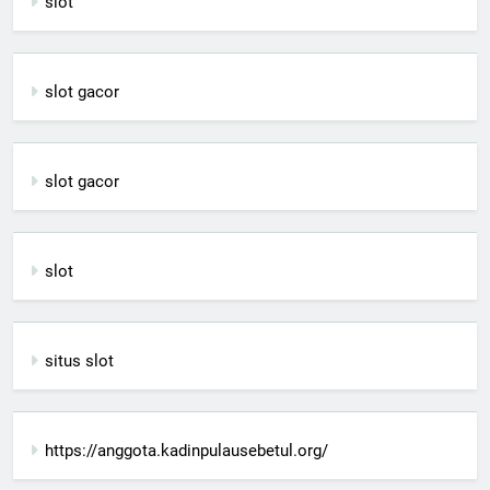
slot
slot gacor
slot gacor
slot
situs slot
https://anggota.kadinpulausebetul.org/