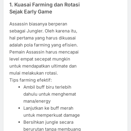
1. Kuasai Farming dan Rotasi
Sejak Early Game
Assassin biasanya berperan
sebagai Jungler. Oleh karena itu,
hal pertama yang harus dikuasai
adalah pola farming yang efisien.
Pemain Assassin harus mencapai
level empat secepat mungkin
untuk mendapatkan ultimate dan
mulai melakukan rotasi.
Tips farming efektif:
Ambil buff biru terlebih
dahulu untuk menghemat
mana/energy
Lanjutkan ke buff merah
untuk memperkuat damage
Bersihkan jungle secara
berurutan tanpa membuang