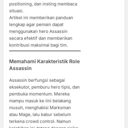
positioning, dan insting membaca
situasi.
Artikel ini memberikan panduan
lengkap agar pemain dapat
menggunakan hero Assassin
secara efektif dan memberikan
kontribusi maksimal bagi tim.
Memahami Karakteristik Role
Assassin
Assassin berfungsi sebagai
eksekutor, pemburu hero tipis, dan
pembuka momentum. Mereka
mampu masuk ke lini belakang
musuh, menghabisi Marksman
atau Mage, lalu kabur sebelum
terkena crowd control. Namun