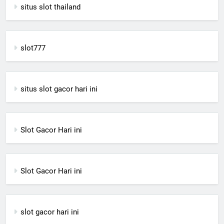
situs slot thailand
slot777
situs slot gacor hari ini
Slot Gacor Hari ini
Slot Gacor Hari ini
slot gacor hari ini