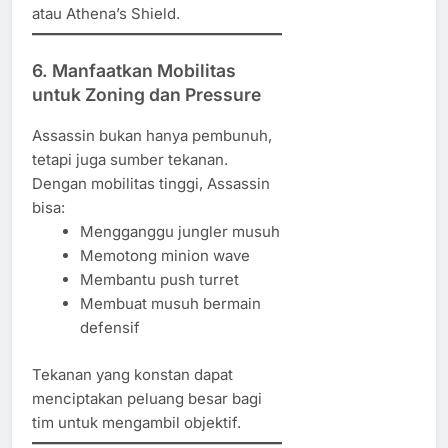
atau Athena’s Shield.
6. Manfaatkan Mobilitas
untuk Zoning dan Pressure
Assassin bukan hanya pembunuh,
tetapi juga sumber tekanan.
Dengan mobilitas tinggi, Assassin
bisa:
Mengganggu jungler musuh
Memotong minion wave
Membantu push turret
Membuat musuh bermain
defensif
Tekanan yang konstan dapat
menciptakan peluang besar bagi
tim untuk mengambil objektif.