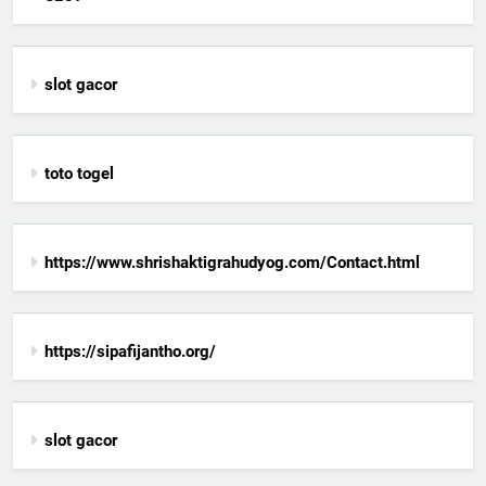
slot gacor
toto togel
https://www.shrishaktigrahudyog.com/Contact.html
https://sipafijantho.org/
slot gacor