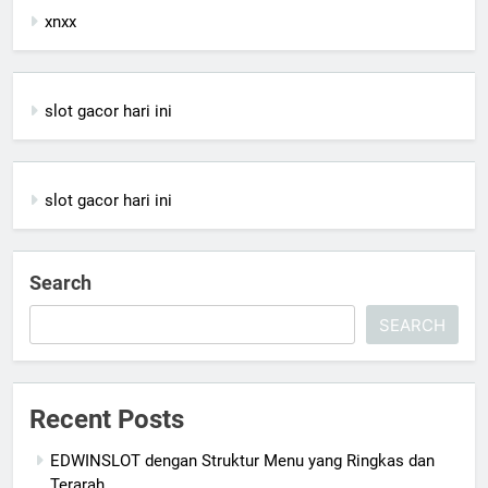
xnxx
slot gacor hari ini
slot gacor hari ini
Search
SEARCH
Recent Posts
EDWINSLOT dengan Struktur Menu yang Ringkas dan
Terarah