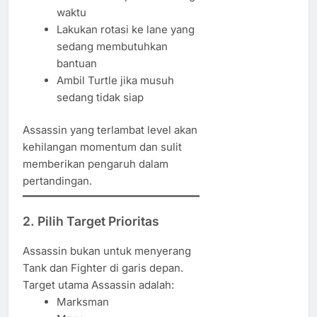
waktu
Lakukan rotasi ke lane yang
sedang membutuhkan
bantuan
Ambil Turtle jika musuh
sedang tidak siap
Assassin yang terlambat level akan
kehilangan momentum dan sulit
memberikan pengaruh dalam
pertandingan.
2. Pilih Target Prioritas
Assassin bukan untuk menyerang
Tank dan Fighter di garis depan.
Target utama Assassin adalah:
Marksman