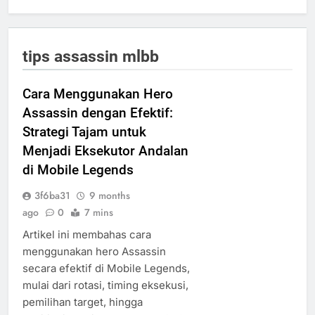
tips assassin mlbb
Cara Menggunakan Hero
Assassin dengan Efektif:
Strategi Tajam untuk
Menjadi Eksekutor Andalan
di Mobile Legends
3f6ba31
9 months
ago
0
7 mins
Artikel ini membahas cara
menggunakan hero Assassin
secara efektif di Mobile Legends,
mulai dari rotasi, timing eksekusi,
pemilihan target, hingga