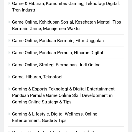
Game & Hiburan, Komunitas Gaming, Teknologi Digital,
Tren Industri
Game Online, Kehidupan Sosial, Kesehatan Mental, Tips
Bermain Game, Manajemen Waktu
Game Online, Panduan Bermain, Fitur Unggulan
Game Online, Panduan Pemula, Hiburan Digital
Game Online, Strategi Permainan, Judi Online
Game, Hiburan, Teknologi
Gaming & Esports Teknologi & Digital Entertainment
Panduan Pemula Game Online Skill Development in
Gaming Online Strategy & Tips
Gaming & Lifestyle, Digital Wellness, Online
Entertainment, Guide & Tips