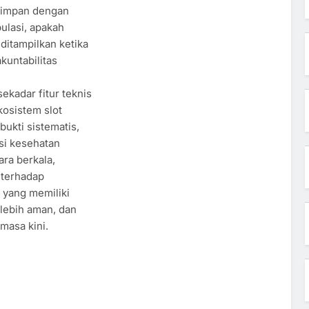
simpan dengan
pulasi, apakah
 ditampilkan ketika
kuntabilitas
ekadar fitur teknis
kosistem slot
ukti sistematis,
si kesehatan
ara berkala,
 terhadap
 yang memiliki
 lebih aman, dan
masa kini.