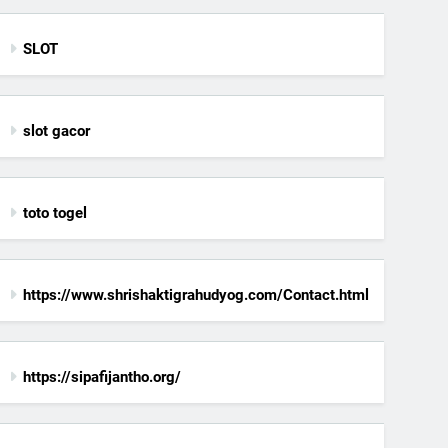
SLOT
slot gacor
toto togel
https://www.shrishaktigrahudyog.com/Contact.html
https://sipafijantho.org/