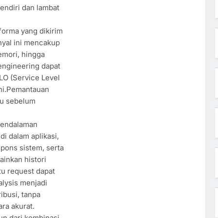
endiri dan lambat
forma yang dikirim
nyal ini mencakup
memori, hingga
 engineering dapat
O (Service Level
ini.Pemantauan
cu sebelum
 pendalaman
i dalam aplikasi,
spons sistem, serta
ainkan histori
tu request dapat
alysis menjadi
ibusi, tanpa
ara akurat.
gun dari kombinasi