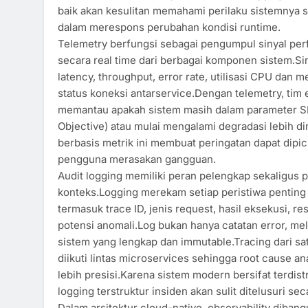
baik akan kesulitan memahami perilaku sistemnya s
dalam merespons perubahan kondisi runtime.
Telemetry berfungsi sebagai pengumpul sinyal per
secara real time dari berbagai komponen sistem.Si
latency, throughput, error rate, utilisasi CPU dan 
status koneksi antarservice.Dengan telemetry, tim
memantau apakah sistem masih dalam parameter SL
Objective) atau mulai mengalami degradasi lebih d
berbasis metrik ini membuat peringatan dapat dipi
pengguna merasakan gangguan.
Audit logging memiliki peran pelengkap sekaligus
konteks.Logging merekam setiap peristiwa penting d
termasuk trace ID, jenis request, hasil eksekusi, re
potensi anomali.Log bukan hanya catatan error, mel
sistem yang lengkap dan immutable.Tracing dari sa
diikuti lintas microservices sehingga root cause an
lebih presisi.Karena sistem modern bersifat terdistr
logging terstruktur insiden akan sulit ditelusuri sec
Dalam arsitektur cloud-native, observability diban