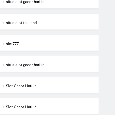
situs slot gacor hari ini
situs slot thailand
slot777
situs slot gacor hari ini
Slot Gacor Hari ini
Slot Gacor Hari ini