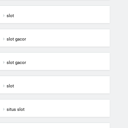
slot
slot gacor
slot gacor
slot
situs slot