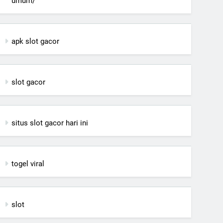
umum/
apk slot gacor
slot gacor
situs slot gacor hari ini
togel viral
slot