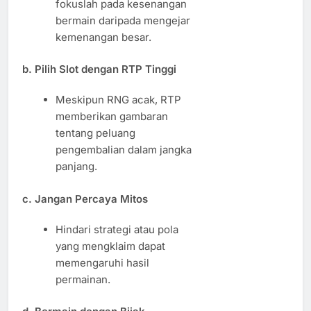
fokuslah pada kesenangan
bermain daripada mengejar
kemenangan besar.
b. Pilih Slot dengan RTP Tinggi
Meskipun RNG acak, RTP
memberikan gambaran
tentang peluang
pengembalian dalam jangka
panjang.
c. Jangan Percaya Mitos
Hindari strategi atau pola
yang mengklaim dapat
memengaruhi hasil
permainan.