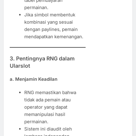
tabel pembayaran
permainan.
Jika simbol membentuk
kombinasi yang sesuai
dengan paylines, pemain
mendapatkan kemenangan.
3. Pentingnya RNG dalam
Ularslot
a. Menjamin Keadilan
RNG memastikan bahwa
tidak ada pemain atau
operator yang dapat
memanipulasi hasil
permainan.
Sistem ini diaudit oleh