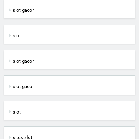
slot gacor
slot
slot gacor
slot gacor
slot
situs slot