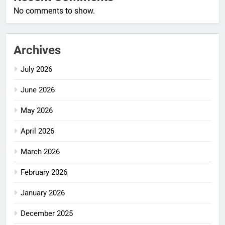
No comments to show.
Archives
July 2026
June 2026
May 2026
April 2026
March 2026
February 2026
January 2026
December 2025