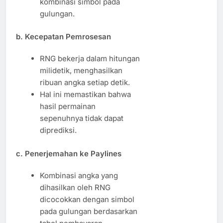
kombinasi simbol pada
gulungan.
b. Kecepatan Pemrosesan
RNG bekerja dalam hitungan
milidetik, menghasilkan
ribuan angka setiap detik.
Hal ini memastikan bahwa
hasil permainan
sepenuhnya tidak dapat
diprediksi.
c. Penerjemahan ke Paylines
Kombinasi angka yang
dihasilkan oleh RNG
dicocokkan dengan simbol
pada gulungan berdasarkan