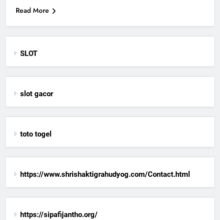
Read More
SLOT
slot gacor
toto togel
https://www.shrishaktigrahudyog.com/Contact.html
https://sipafijantho.org/