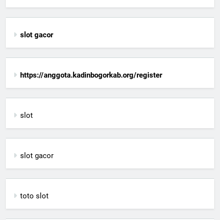
slot gacor
https://anggota.kadinbogorkab.org/register
slot
slot gacor
toto slot