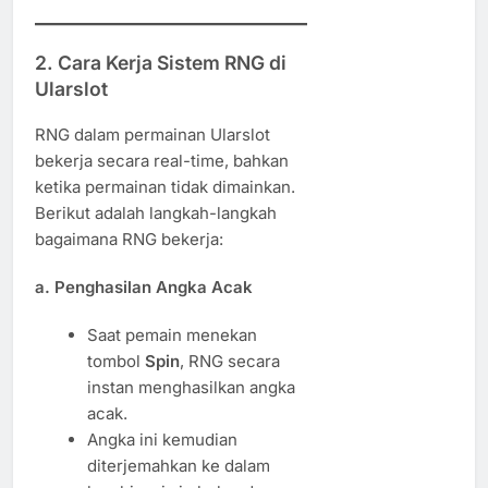
2. Cara Kerja Sistem RNG di
Ularslot
RNG dalam permainan Ularslot
bekerja secara real-time, bahkan
ketika permainan tidak dimainkan.
Berikut adalah langkah-langkah
bagaimana RNG bekerja:
a. Penghasilan Angka Acak
Saat pemain menekan
tombol
Spin
, RNG secara
instan menghasilkan angka
acak.
Angka ini kemudian
diterjemahkan ke dalam