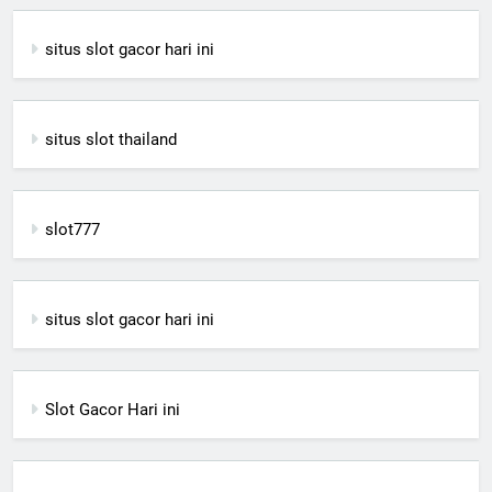
situs slot gacor hari ini
situs slot thailand
slot777
situs slot gacor hari ini
Slot Gacor Hari ini