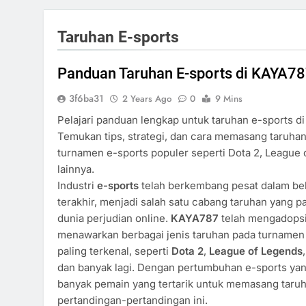
Taruhan E-sports
Panduan Taruhan E-sports di KAYA7
3f6ba31
2 Years Ago
0
9 Mins
Pelajari panduan lengkap untuk taruhan e-sports d
Temukan tips, strategi, dan cara memasang taruhan
turnamen e-sports populer seperti Dota 2, League 
lainnya.
Industri
e-sports
telah berkembang pesat dalam be
terakhir, menjadi salah satu cabang taruhan yang pa
dunia perjudian online.
KAYA787
telah mengadopsi
menawarkan berbagai jenis taruhan pada turname
paling terkenal, seperti
Dota 2
,
League of Legends
dan banyak lagi. Dengan pertumbuhan e-sports yan
banyak pemain yang tertarik untuk memasang taru
pertandingan-pertandingan ini.