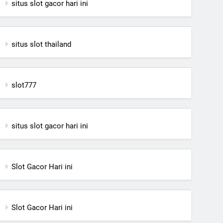
situs slot gacor hari ini
situs slot thailand
slot777
situs slot gacor hari ini
Slot Gacor Hari ini
Slot Gacor Hari ini