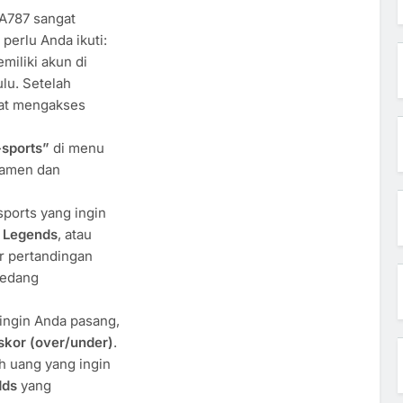
A787 sangat
perlu Anda ikuti:
miliki akun di
lu. Setelah
pat mengakses
-sports”
di menu
namen dan
sports yang ingin
 Legends
, atau
r pertandingan
sedang
g ingin Anda pasang,
 skor (over/under)
.
h uang yang ingin
dds
yang