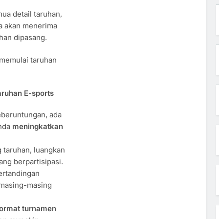
ua detail taruhan,
da akan menerima
uhan dipasang.
 memulai taruhan
aruhan E-sports
eberuntungan, ada
Anda
meningkatkan
taruhan, luangkan
ng berpartisipasi.
pertandingan
 masing-masing
ormat turnamen