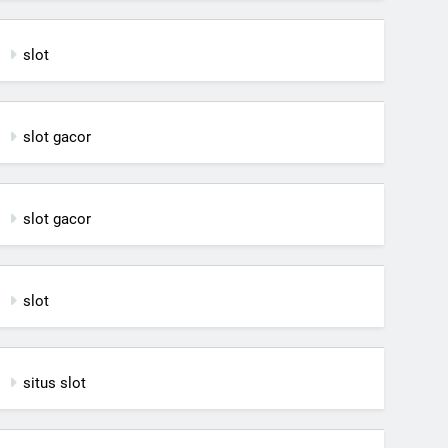
slot
slot gacor
slot gacor
slot
situs slot