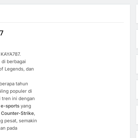
87
i KAYA787.
 di berbagai
of Legends, dan
berapa tahun
ling populer di
 tren ini dengan
n
e-sports
yang
,
Counter-Strike
,
g pesat, semakin
han pada