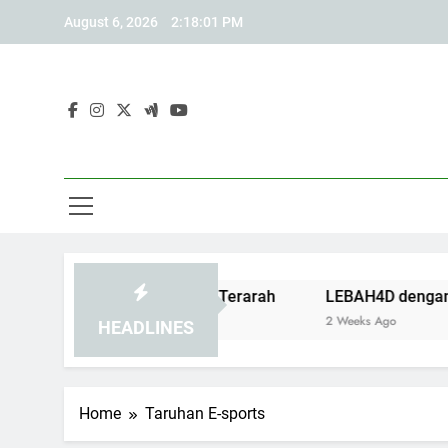
Skip
August 6, 2026
2:18:02 PM
to
content
Ja
Nikmati Ja
yang Ringkas dan Terarah
LEBAH4D dengan Struktur M
2 Weeks Ago
HEADLINES
Home
Taruhan E-sports