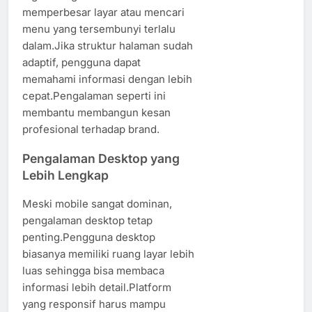
memperbesar layar atau mencari
menu yang tersembunyi terlalu
dalam.Jika struktur halaman sudah
adaptif, pengguna dapat
memahami informasi dengan lebih
cepat.Pengalaman seperti ini
membantu membangun kesan
profesional terhadap brand.
Pengalaman Desktop yang
Lebih Lengkap
Meski mobile sangat dominan,
pengalaman desktop tetap
penting.Pengguna desktop
biasanya memiliki ruang layar lebih
luas sehingga bisa membaca
informasi lebih detail.Platform
yang responsif harus mampu