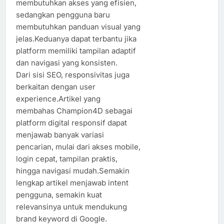
membutuhkan akses yang efisien,
sedangkan pengguna baru
membutuhkan panduan visual yang
jelas.Keduanya dapat terbantu jika
platform memiliki tampilan adaptif
dan navigasi yang konsisten.
Dari sisi SEO, responsivitas juga
berkaitan dengan user
experience.Artikel yang
membahas Champion4D sebagai
platform digital responsif dapat
menjawab banyak variasi
pencarian, mulai dari akses mobile,
login cepat, tampilan praktis,
hingga navigasi mudah.Semakin
lengkap artikel menjawab intent
pengguna, semakin kuat
relevansinya untuk mendukung
brand keyword di Google.