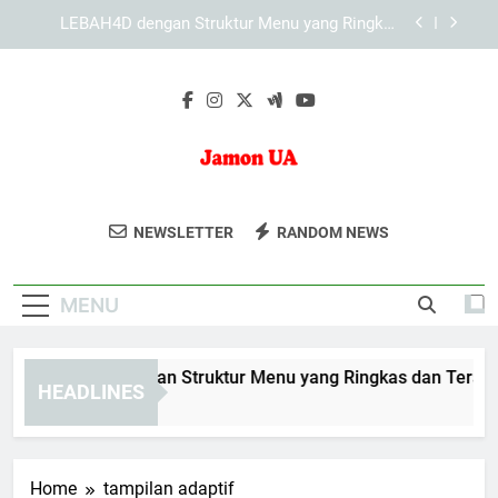
Skip
EDWINSLOT dengan Desain Responsif untuk
to
Berbagai Perangkat
content
LEBAH4D dengan Desain Responsif untuk
Berbagai Perangkat
EDWINSLOT dengan Struktur Menu yang Ringkas
dan Terarah
LEBAH4D dengan Struktur Menu yang Ringkas
dan Terarah
Jamon UA
Nikmati Jamon Iberico Berkualitas Dari
EDWINSLOT dengan Desain Responsif untuk
NEWSLETTER
RANDOM NEWS
Berbagai Perangkat
Jamonua. Produk Khas Spanyol Dengan
LEBAH4D dengan Desain Responsif untuk
Cita Rasa Autentik.
Berbagai Perangkat
MENU
DWINSLOT dengan Struktur Menu yang Ringkas dan Terarah
HEADLINES
Weeks Ago
Home
tampilan adaptif