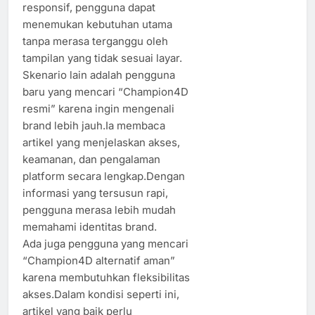
responsif, pengguna dapat
menemukan kebutuhan utama
tanpa merasa terganggu oleh
tampilan yang tidak sesuai layar.
Skenario lain adalah pengguna
baru yang mencari “Champion4D
resmi” karena ingin mengenali
brand lebih jauh.Ia membaca
artikel yang menjelaskan akses,
keamanan, dan pengalaman
platform secara lengkap.Dengan
informasi yang tersusun rapi,
pengguna merasa lebih mudah
memahami identitas brand.
Ada juga pengguna yang mencari
“Champion4D alternatif aman”
karena membutuhkan fleksibilitas
akses.Dalam kondisi seperti ini,
artikel yang baik perlu