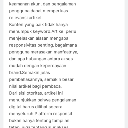
keamanan akun, dan pengalaman
pengguna dapat memperluas
relevansi artikel.
Konten yang baik tidak hanya
menumpuk keyword.Artikel perlu
menjelaskan alasan mengapa
responsivitas penting, bagaimana
pengguna merasakan manfaatnya,
dan apa hubungan antara akses
mudah dengan kepercayaan
brand.Semakin jelas
pembahasannya, semakin besar
nilai artikel bagi pembaca.
Dari sisi otoritas, artikel ini
menunjukkan bahwa pengalaman
digital harus dilihat secara
menyeluruh.Platform responsif
bukan hanya tentang tampilan,
tetapi juga tentang alur akses,