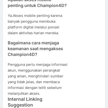
penting untuk Champion4D?
Ya.Akses mobile penting karena
banyak pengguna membuka
platform digital melalui ponsel
dalam aktivitas harian mereka.
Bagaimana cara menjaga
keamanan saat mengakses
Champion4D?
Pengguna perlu menjaga informasi
akun, menggunakan perangkat
yang aman, menghindari sumber
yang tidak jelas, dan membaca
informasi dengan teliti sebelum
melanjutkan akses.
Internal Linking
Suggestion