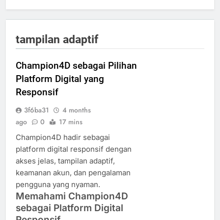
tampilan adaptif
Champion4D sebagai Pilihan
Platform Digital yang
Responsif
3f6ba31
4 months
ago
0
17 mins
Champion4D hadir sebagai
platform digital responsif dengan
akses jelas, tampilan adaptif,
keamanan akun, dan pengalaman
pengguna yang nyaman.
Memahami Champion4D
sebagai Platform Digital
Responsif