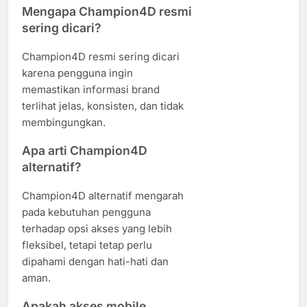
Mengapa Champion4D resmi
sering dicari?
Champion4D resmi sering dicari
karena pengguna ingin
memastikan informasi brand
terlihat jelas, konsisten, dan tidak
membingungkan.
Apa arti Champion4D
alternatif?
Champion4D alternatif mengarah
pada kebutuhan pengguna
terhadap opsi akses yang lebih
fleksibel, tetapi tetap perlu
dipahami dengan hati-hati dan
aman.
Apakah akses mobile