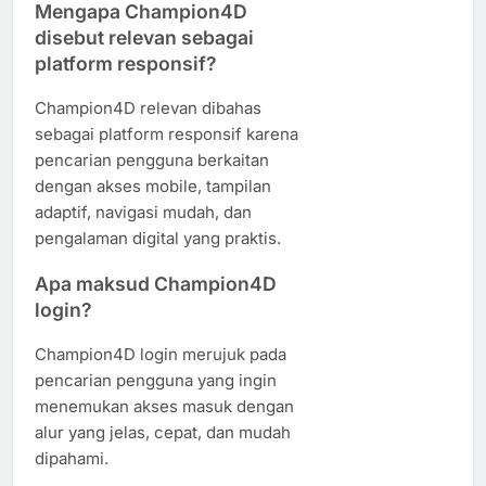
Mengapa Champion4D
disebut relevan sebagai
platform responsif?
Champion4D relevan dibahas
sebagai platform responsif karena
pencarian pengguna berkaitan
dengan akses mobile, tampilan
adaptif, navigasi mudah, dan
pengalaman digital yang praktis.
Apa maksud Champion4D
login?
Champion4D login merujuk pada
pencarian pengguna yang ingin
menemukan akses masuk dengan
alur yang jelas, cepat, dan mudah
dipahami.