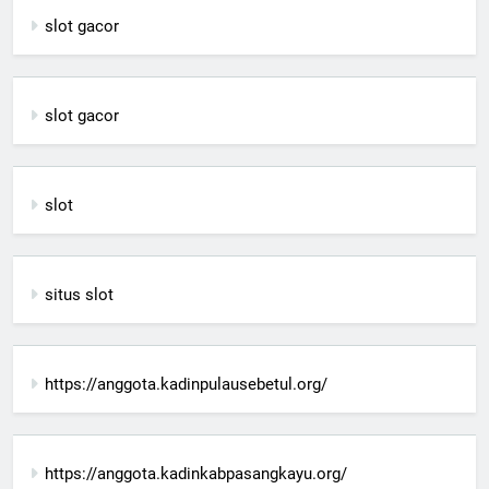
slot gacor
slot gacor
slot
situs slot
https://anggota.kadinpulausebetul.org/
https://anggota.kadinkabpasangkayu.org/