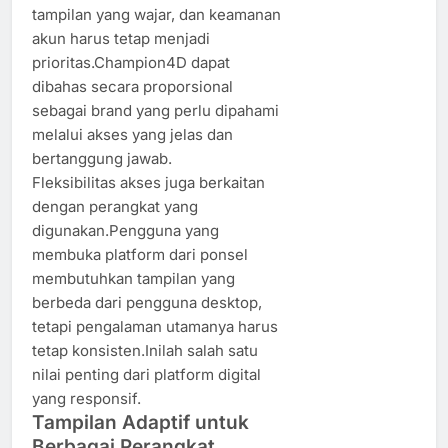
tampilan yang wajar, dan keamanan
akun harus tetap menjadi
prioritas.Champion4D dapat
dibahas secara proporsional
sebagai brand yang perlu dipahami
melalui akses yang jelas dan
bertanggung jawab.
Fleksibilitas akses juga berkaitan
dengan perangkat yang
digunakan.Pengguna yang
membuka platform dari ponsel
membutuhkan tampilan yang
berbeda dari pengguna desktop,
tetapi pengalaman utamanya harus
tetap konsisten.Inilah salah satu
nilai penting dari platform digital
yang responsif.
Tampilan Adaptif untuk
Berbagai Perangkat