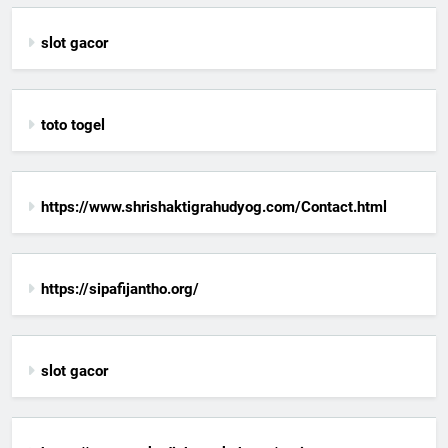
slot gacor
toto togel
https://www.shrishaktigrahudyog.com/Contact.html
https://sipafijantho.org/
slot gacor