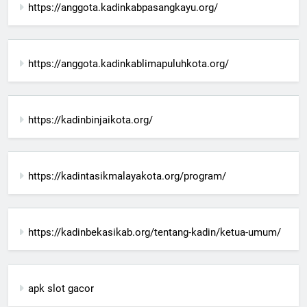
https://anggota.kadinkabpasangkayu.org/
https://anggota.kadinkablimapuluhkota.org/
https://kadinbinjaikota.org/
https://kadintasikmalayakota.org/program/
https://kadinbekasikab.org/tentang-kadin/ketua-umum/
apk slot gacor