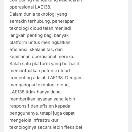
operasional LAE138.
Dalam dunia teknologi yang
semakin terhubung, penerapan
teknologi cloud telah menjadi
langkah penting bagi banyak
platform untuk meningkatkan
efisiensi, skalabilitas, dan
keamanan operasional mereka.
Salah satu platform yang berhasil
memanfaatkan potensi cloud
computing adalah LAE138. Dengan
mengadopsi teknologi cloud,
LAE138 tidak hanya dapat
memberikan layanan yang lebih
responsif dan efisien kepada
penggunanya, tetapi juga dapat
mengelola infrastruktur
teknologinya secara lebih fleksibel