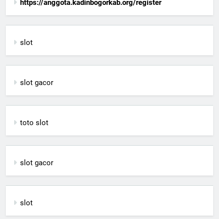
https://anggota.kadinbogorkab.org/register
slot
slot gacor
toto slot
slot gacor
slot