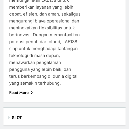
memungkinkan LAE138 untuk
memberikan layanan yang lebih
cepat, efisien, dan aman, sekaligus
mengurangi biaya operasional dan
meningkatkan fleksibilitas untuk
berinovasi. Dengan memanfaatkan
potensi penuh dari cloud, LAE138
siap untuk menghadapi tantangan
teknologi di masa depan,
menawarkan pengalaman
pengguna yang lebih baik, dan
terus berkembang di dunia digital
yang semakin terhubung.
Read More
SLOT