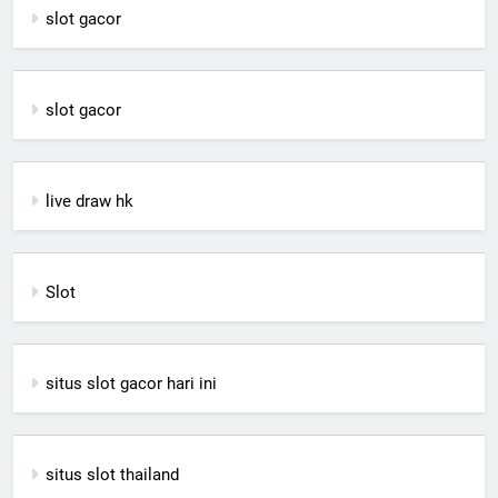
slot gacor
slot gacor
live draw hk
Slot
situs slot gacor hari ini
situs slot thailand