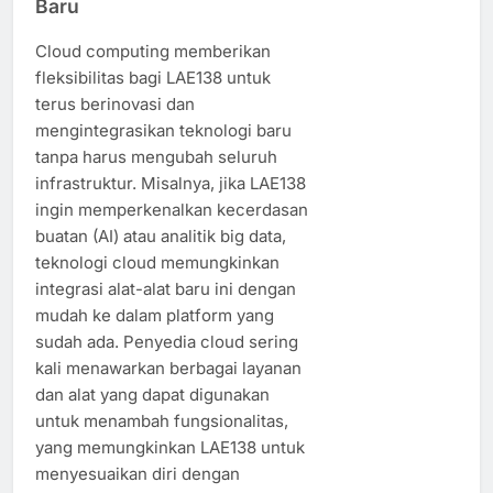
Baru
Cloud computing memberikan
fleksibilitas bagi LAE138 untuk
terus berinovasi dan
mengintegrasikan teknologi baru
tanpa harus mengubah seluruh
infrastruktur. Misalnya, jika LAE138
ingin memperkenalkan kecerdasan
buatan (AI) atau analitik big data,
teknologi cloud memungkinkan
integrasi alat-alat baru ini dengan
mudah ke dalam platform yang
sudah ada. Penyedia cloud sering
kali menawarkan berbagai layanan
dan alat yang dapat digunakan
untuk menambah fungsionalitas,
yang memungkinkan LAE138 untuk
menyesuaikan diri dengan