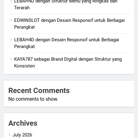
LEBAH4D dengan Struktur Menu yang Ringkas dan
Terarah
EDWINSLOT dengan Desain Responsif untuk Berbagai
Perangkat
LEBAH4D dengan Desain Responsif untuk Berbagai
Perangkat
KAYA787 sebagai Brand Digital dengan Struktur yang
Konsisten
Recent Comments
No comments to show.
Archives
July 2026