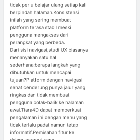
tidak perlu belajar ulang setiap kali
berpindah halaman.Konsistensi
inilah yang sering membuat
platform terasa stabil meski
pengguna mengakses dari
perangkat yang berbeda.
Dari sisi navigasi,studi UX biasanya
menanyakan satu hal
sederhana:berapa langkah yang
dibutuhkan untuk mencapai
tujuan?Platform dengan navigasi
sehat cenderung punya jalur yang
ringkas dan tidak membuat
pengguna bolak-balik ke halaman
awal.Tiara4D dapat memperkuat
pengalaman ini dengan menu yang
tidak terlalu padat,namun tetap
informatif.Pemisahan fitur ke
dalam kategori yang