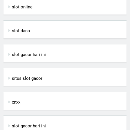
slot online
slot dana
slot gacor hari ini
situs slot gacor
xnxx
slot gacor hari ini