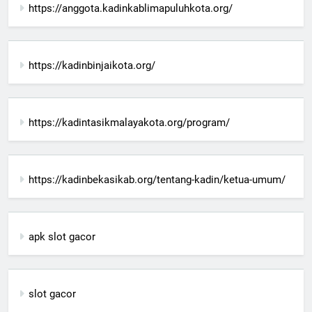
https://anggota.kadinkablimapuluhkota.org/
https://kadinbinjaikota.org/
https://kadintasikmalayakota.org/program/
https://kadinbekasikab.org/tentang-kadin/ketua-umum/
apk slot gacor
slot gacor