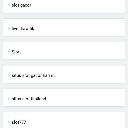
slot gacor
live draw hk
Slot
situs slot gacor hari ini
situs slot thailand
slot777