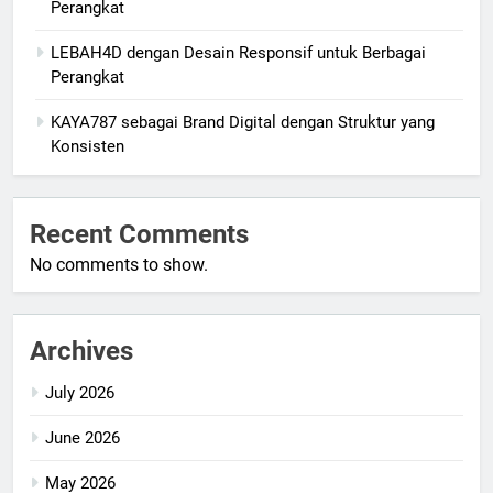
Perangkat
LEBAH4D dengan Desain Responsif untuk Berbagai
Perangkat
KAYA787 sebagai Brand Digital dengan Struktur yang
Konsisten
Recent Comments
No comments to show.
Archives
July 2026
June 2026
May 2026