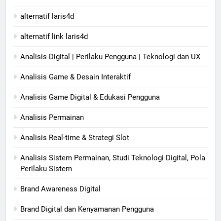
alternatif laris4d
alternatif link laris4d
Analisis Digital | Perilaku Pengguna | Teknologi dan UX
Analisis Game & Desain Interaktif
Analisis Game Digital & Edukasi Pengguna
Analisis Permainan
Analisis Real-time & Strategi Slot
Analisis Sistem Permainan, Studi Teknologi Digital, Pola
Perilaku Sistem
Brand Awareness Digital
Brand Digital dan Kenyamanan Pengguna