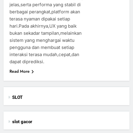
jelas,serta performa yang stabil di
berbagai perangkat,platform akan
terasa nyaman dipakai setiap
hari.Pada akhirnya,UX yang baik
bukan sekadar tampilan,melainkan
sistem yang menghargai waktu
pengguna dan membuat setiap
interaksi terasa mudah,cepat,dan
dapat diprediksi.
Read More
SLOT
slot gacor