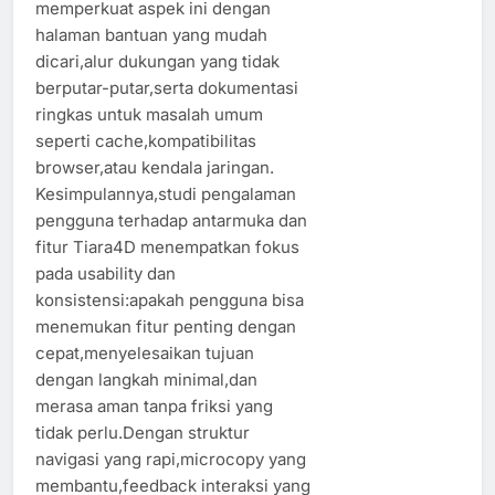
memperkuat aspek ini dengan
halaman bantuan yang mudah
dicari,alur dukungan yang tidak
berputar-putar,serta dokumentasi
ringkas untuk masalah umum
seperti cache,kompatibilitas
browser,atau kendala jaringan.
Kesimpulannya,studi pengalaman
pengguna terhadap antarmuka dan
fitur Tiara4D menempatkan fokus
pada usability dan
konsistensi:apakah pengguna bisa
menemukan fitur penting dengan
cepat,menyelesaikan tujuan
dengan langkah minimal,dan
merasa aman tanpa friksi yang
tidak perlu.Dengan struktur
navigasi yang rapi,microcopy yang
membantu,feedback interaksi yang