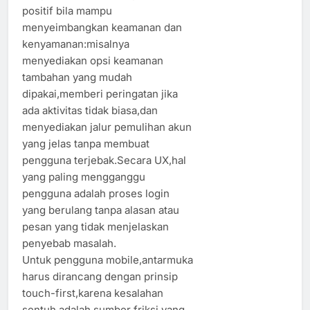
positif bila mampu
menyeimbangkan keamanan dan
kenyamanan:misalnya
menyediakan opsi keamanan
tambahan yang mudah
dipakai,memberi peringatan jika
ada aktivitas tidak biasa,dan
menyediakan jalur pemulihan akun
yang jelas tanpa membuat
pengguna terjebak.Secara UX,hal
yang paling mengganggu
pengguna adalah proses login
yang berulang tanpa alasan atau
pesan yang tidak menjelaskan
penyebab masalah.
Untuk pengguna mobile,antarmuka
harus dirancang dengan prinsip
touch-first,karena kesalahan
sentuh adalah sumber friksi yang