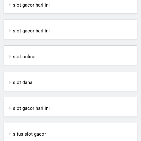
slot gacor hari ini
slot gacor hari ini
slot online
slot dana
slot gacor hari ini
situs slot gacor