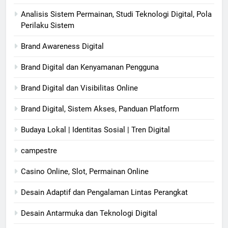
Analisis Sistem Permainan, Studi Teknologi Digital, Pola
Perilaku Sistem
Brand Awareness Digital
Brand Digital dan Kenyamanan Pengguna
Brand Digital dan Visibilitas Online
Brand Digital, Sistem Akses, Panduan Platform
Budaya Lokal | Identitas Sosial | Tren Digital
campestre
Casino Online, Slot, Permainan Online
Desain Adaptif dan Pengalaman Lintas Perangkat
Desain Antarmuka dan Teknologi Digital