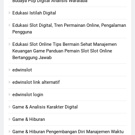
Budaya Pop Digital Analisis Waralaba
Edukasi Istilah Digital
Edukasi Slot Digital, Tren Permainan Online, Pengalaman
Pengguna
Edukasi Slot Online Tips Bermain Sehat Manajemen
Keuangan Game Panduan Pemain Slot Slot Online
Bertanggung Jawab
edwinslot
edwinslot link alternatif
edwinslot login
Game & Analisis Karakter Digital
Game & Hiburan
Game & Hiburan Pengembangan Diri Manajemen Waktu