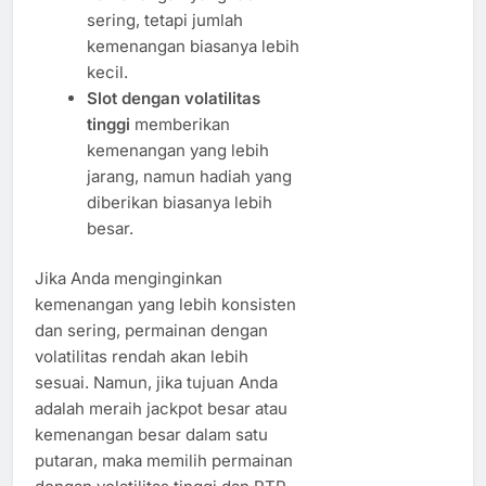
sering, tetapi jumlah
kemenangan biasanya lebih
kecil.
Slot dengan volatilitas
tinggi
memberikan
kemenangan yang lebih
jarang, namun hadiah yang
diberikan biasanya lebih
besar.
Jika Anda menginginkan
kemenangan yang lebih konsisten
dan sering, permainan dengan
volatilitas rendah akan lebih
sesuai. Namun, jika tujuan Anda
adalah meraih jackpot besar atau
kemenangan besar dalam satu
putaran, maka memilih permainan