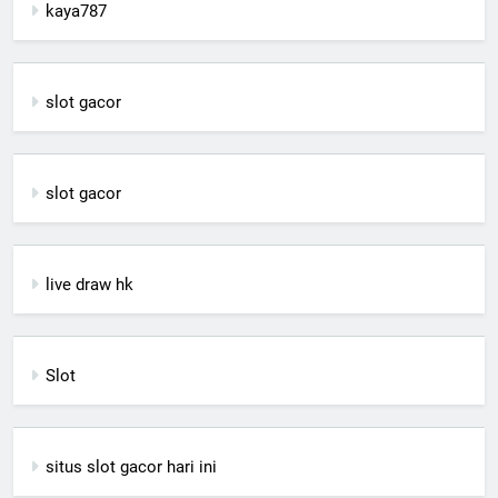
kaya787
slot gacor
slot gacor
live draw hk
Slot
situs slot gacor hari ini