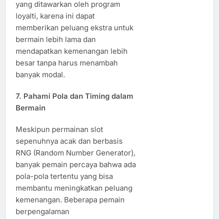
yang ditawarkan oleh program
loyalti, karena ini dapat
memberikan peluang ekstra untuk
bermain lebih lama dan
mendapatkan kemenangan lebih
besar tanpa harus menambah
banyak modal.
7.
Pahami Pola dan Timing dalam
Bermain
Meskipun permainan slot
sepenuhnya acak dan berbasis
RNG (Random Number Generator),
banyak pemain percaya bahwa ada
pola-pola tertentu yang bisa
membantu meningkatkan peluang
kemenangan. Beberapa pemain
berpengalaman