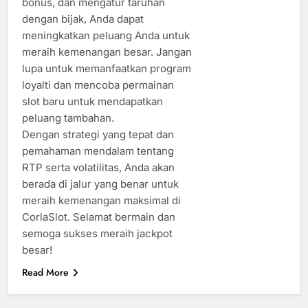
bonus, dan mengatur taruhan
dengan bijak, Anda dapat
meningkatkan peluang Anda untuk
meraih kemenangan besar. Jangan
lupa untuk memanfaatkan program
loyalti dan mencoba permainan
slot baru untuk mendapatkan
peluang tambahan.
Dengan strategi yang tepat dan
pemahaman mendalam tentang
RTP serta volatilitas, Anda akan
berada di jalur yang benar untuk
meraih kemenangan maksimal di
CorlaSlot. Selamat bermain dan
semoga sukses meraih jackpot
besar!
Read More