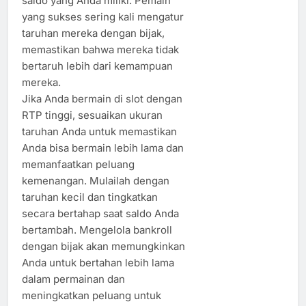
saldo yang Anda miliki. Pemain
yang sukses sering kali mengatur
taruhan mereka dengan bijak,
memastikan bahwa mereka tidak
bertaruh lebih dari kemampuan
mereka.
Jika Anda bermain di slot dengan
RTP tinggi, sesuaikan ukuran
taruhan Anda untuk memastikan
Anda bisa bermain lebih lama dan
memanfaatkan peluang
kemenangan. Mulailah dengan
taruhan kecil dan tingkatkan
secara bertahap saat saldo Anda
bertambah. Mengelola bankroll
dengan bijak akan memungkinkan
Anda untuk bertahan lebih lama
dalam permainan dan
meningkatkan peluang untuk