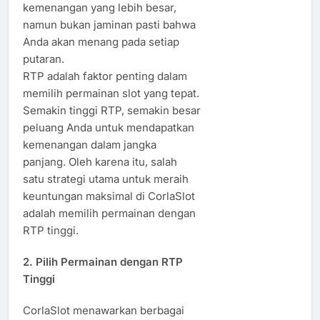
kemenangan yang lebih besar,
namun bukan jaminan pasti bahwa
Anda akan menang pada setiap
putaran.
RTP adalah faktor penting dalam
memilih permainan slot yang tepat.
Semakin tinggi RTP, semakin besar
peluang Anda untuk mendapatkan
kemenangan dalam jangka
panjang. Oleh karena itu, salah
satu strategi utama untuk meraih
keuntungan maksimal di CorlaSlot
adalah memilih permainan dengan
RTP tinggi.
2.
Pilih Permainan dengan RTP
Tinggi
CorlaSlot menawarkan berbagai