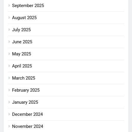
September 2025
August 2025
July 2025
June 2025
May 2025
April 2025
March 2025
February 2025
January 2025
December 2024
November 2024