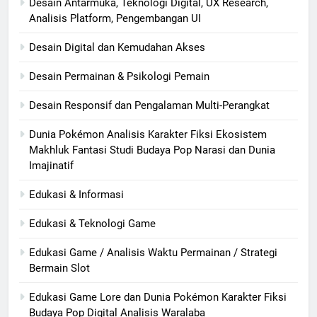
Desain Antarmuka, Teknologi Digital, UX Research,
Analisis Platform, Pengembangan UI
Desain Digital dan Kemudahan Akses
Desain Permainan & Psikologi Pemain
Desain Responsif dan Pengalaman Multi-Perangkat
Dunia Pokémon Analisis Karakter Fiksi Ekosistem
Makhluk Fantasi Studi Budaya Pop Narasi dan Dunia
Imajinatif
Edukasi & Informasi
Edukasi & Teknologi Game
Edukasi Game / Analisis Waktu Permainan / Strategi
Bermain Slot
Edukasi Game Lore dan Dunia Pokémon Karakter Fiksi
Budaya Pop Digital Analisis Waralaba