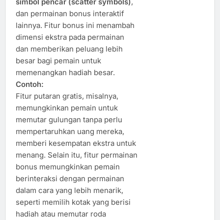
simbol pencar (scatter symbols)
,
dan permainan bonus interaktif
lainnya. Fitur bonus ini menambah
dimensi ekstra pada permainan
dan memberikan peluang lebih
besar bagi pemain untuk
memenangkan hadiah besar.
Contoh:
Fitur putaran gratis, misalnya,
memungkinkan pemain untuk
memutar gulungan tanpa perlu
mempertaruhkan uang mereka,
memberi kesempatan ekstra untuk
menang. Selain itu, fitur permainan
bonus memungkinkan pemain
berinteraksi dengan permainan
dalam cara yang lebih menarik,
seperti memilih kotak yang berisi
hadiah atau memutar roda