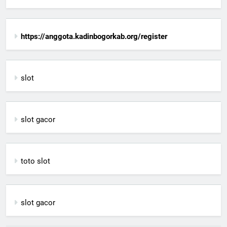
https://anggota.kadinbogorkab.org/register
slot
slot gacor
toto slot
slot gacor