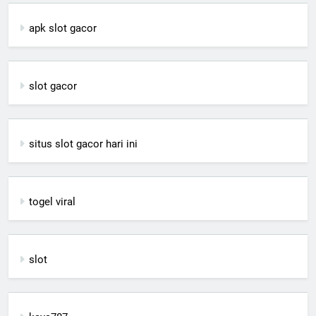
apk slot gacor
slot gacor
situs slot gacor hari ini
togel viral
slot