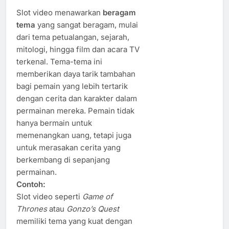
Slot video menawarkan
beragam
tema
yang sangat beragam, mulai
dari tema petualangan, sejarah,
mitologi, hingga film dan acara TV
terkenal. Tema-tema ini
memberikan daya tarik tambahan
bagi pemain yang lebih tertarik
dengan cerita dan karakter dalam
permainan mereka. Pemain tidak
hanya bermain untuk
memenangkan uang, tetapi juga
untuk merasakan cerita yang
berkembang di sepanjang
permainan.
Contoh:
Slot video seperti
Game of
Thrones
atau
Gonzo’s Quest
memiliki tema yang kuat dengan