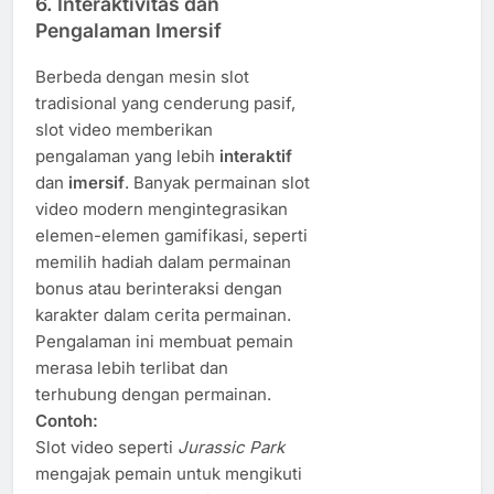
6. Interaktivitas dan
Pengalaman Imersif
Berbeda dengan mesin slot
tradisional yang cenderung pasif,
slot video memberikan
pengalaman yang lebih
interaktif
dan
imersif
. Banyak permainan slot
video modern mengintegrasikan
elemen-elemen gamifikasi, seperti
memilih hadiah dalam permainan
bonus atau berinteraksi dengan
karakter dalam cerita permainan.
Pengalaman ini membuat pemain
merasa lebih terlibat dan
terhubung dengan permainan.
Contoh:
Slot video seperti
Jurassic Park
mengajak pemain untuk mengikuti