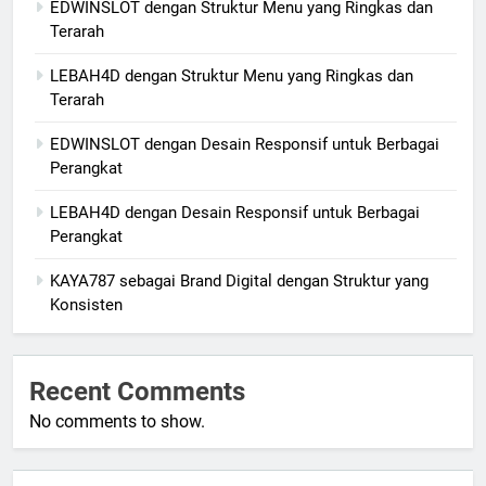
EDWINSLOT dengan Struktur Menu yang Ringkas dan
Terarah
LEBAH4D dengan Struktur Menu yang Ringkas dan
Terarah
EDWINSLOT dengan Desain Responsif untuk Berbagai
Perangkat
LEBAH4D dengan Desain Responsif untuk Berbagai
Perangkat
KAYA787 sebagai Brand Digital dengan Struktur yang
Konsisten
Recent Comments
No comments to show.