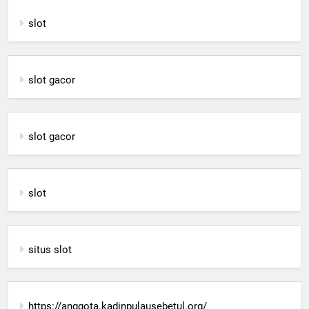
slot
slot gacor
slot gacor
slot
situs slot
https://anggota.kadinpulausebetul.org/