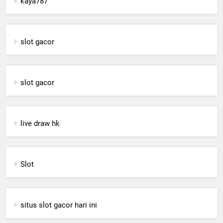
kaya787
slot gacor
slot gacor
live draw hk
Slot
situs slot gacor hari ini