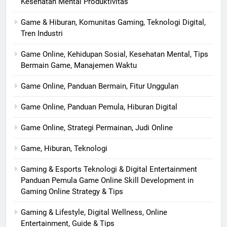
Kesehatan Mental Produktivitas
Game & Hiburan, Komunitas Gaming, Teknologi Digital,
Tren Industri
Game Online, Kehidupan Sosial, Kesehatan Mental, Tips
Bermain Game, Manajemen Waktu
Game Online, Panduan Bermain, Fitur Unggulan
Game Online, Panduan Pemula, Hiburan Digital
Game Online, Strategi Permainan, Judi Online
Game, Hiburan, Teknologi
Gaming & Esports Teknologi & Digital Entertainment
Panduan Pemula Game Online Skill Development in
Gaming Online Strategy & Tips
Gaming & Lifestyle, Digital Wellness, Online
Entertainment, Guide & Tips