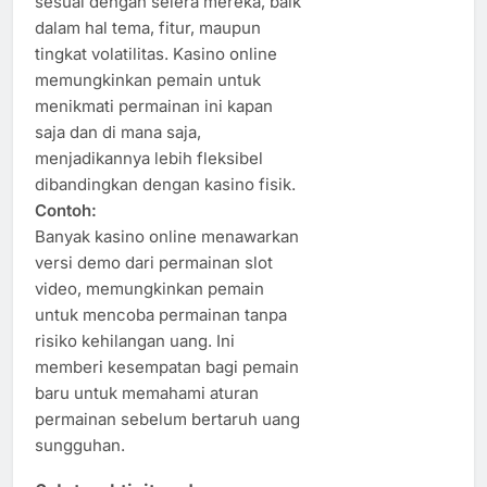
sesuai dengan selera mereka, baik
dalam hal tema, fitur, maupun
tingkat volatilitas. Kasino online
memungkinkan pemain untuk
menikmati permainan ini kapan
saja dan di mana saja,
menjadikannya lebih fleksibel
dibandingkan dengan kasino fisik.
Contoh:
Banyak kasino online menawarkan
versi demo dari permainan slot
video, memungkinkan pemain
untuk mencoba permainan tanpa
risiko kehilangan uang. Ini
memberi kesempatan bagi pemain
baru untuk memahami aturan
permainan sebelum bertaruh uang
sungguhan.