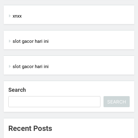
xnxx
slot gacor hari ini
slot gacor hari ini
Search
SEARCH
Recent Posts