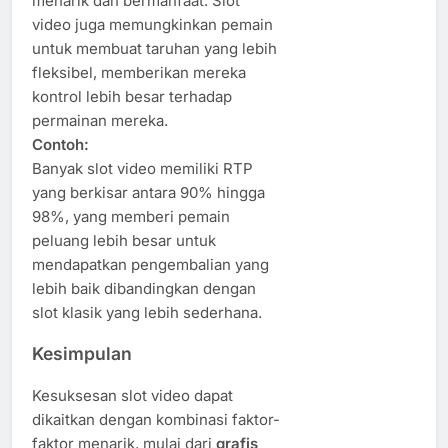
menarik dan bermanfaat. Slot
video juga memungkinkan pemain
untuk membuat taruhan yang lebih
fleksibel, memberikan mereka
kontrol lebih besar terhadap
permainan mereka.
Contoh:
Banyak slot video memiliki RTP
yang berkisar antara 90% hingga
98%, yang memberi pemain
peluang lebih besar untuk
mendapatkan pengembalian yang
lebih baik dibandingkan dengan
slot klasik yang lebih sederhana.
Kesimpulan
Kesuksesan slot video dapat
dikaitkan dengan kombinasi faktor-
faktor menarik, mulai dari
grafis