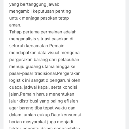
yang bertanggung jawab
mengambil keputusan penting
untuk menjaga pasokan tetap
aman.
Tahap pertama permainan adalah
menganalisis situasi pasokan di
seluruh kecamatan.Pemain
mendapatkan data visual mengenai
pergerakan barang dari pelabuhan
menuju gudang utama hingga ke
pasar-pasar tradisional.Pergerakan
logistik ini sangat dipengaruhi oleh
cuaca, jadwal kapal, serta kondisi
jalan.Pemain harus menentukan
jalur distribusi yang paling efisien
agar barang tiba tepat waktu dan
dalam jumlah cukup.Data konsumsi
harian masyarakat juga menjadi
faktor penentu dalam pengambilan