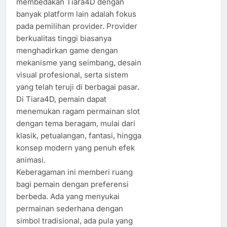
membedakan Tiara4D dengan
banyak platform lain adalah fokus
pada pemilihan provider. Provider
berkualitas tinggi biasanya
menghadirkan game dengan
mekanisme yang seimbang, desain
visual profesional, serta sistem
yang telah teruji di berbagai pasar.
Di Tiara4D, pemain dapat
menemukan ragam permainan slot
dengan tema beragam, mulai dari
klasik, petualangan, fantasi, hingga
konsep modern yang penuh efek
animasi.
Keberagaman ini memberi ruang
bagi pemain dengan preferensi
berbeda. Ada yang menyukai
permainan sederhana dengan
simbol tradisional, ada pula yang