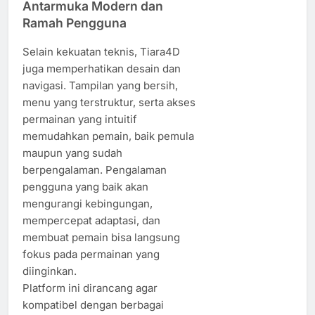
Antarmuka Modern dan
Ramah Pengguna
Selain kekuatan teknis, Tiara4D
juga memperhatikan desain dan
navigasi. Tampilan yang bersih,
menu yang terstruktur, serta akses
permainan yang intuitif
memudahkan pemain, baik pemula
maupun yang sudah
berpengalaman. Pengalaman
pengguna yang baik akan
mengurangi kebingungan,
mempercepat adaptasi, dan
membuat pemain bisa langsung
fokus pada permainan yang
diinginkan.
Platform ini dirancang agar
kompatibel dengan berbagai