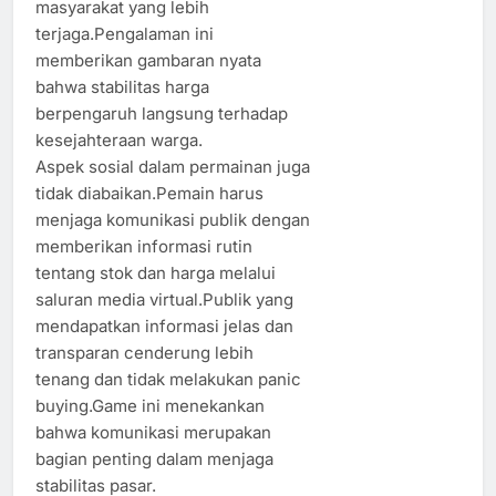
masyarakat yang lebih
terjaga.Pengalaman ini
memberikan gambaran nyata
bahwa stabilitas harga
berpengaruh langsung terhadap
kesejahteraan warga.
Aspek sosial dalam permainan juga
tidak diabaikan.Pemain harus
menjaga komunikasi publik dengan
memberikan informasi rutin
tentang stok dan harga melalui
saluran media virtual.Publik yang
mendapatkan informasi jelas dan
transparan cenderung lebih
tenang dan tidak melakukan panic
buying.Game ini menekankan
bahwa komunikasi merupakan
bagian penting dalam menjaga
stabilitas pasar.