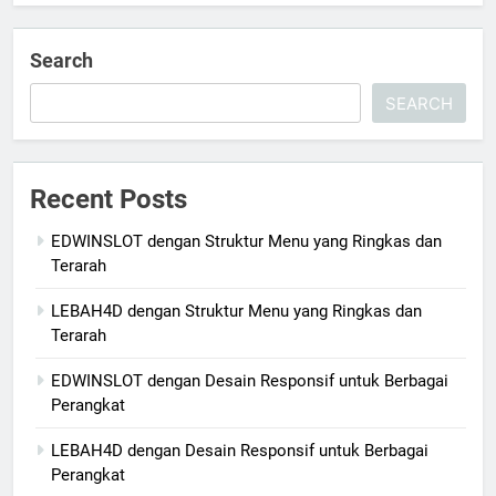
Search
SEARCH
Recent Posts
EDWINSLOT dengan Struktur Menu yang Ringkas dan
Terarah
LEBAH4D dengan Struktur Menu yang Ringkas dan
Terarah
EDWINSLOT dengan Desain Responsif untuk Berbagai
Perangkat
LEBAH4D dengan Desain Responsif untuk Berbagai
Perangkat