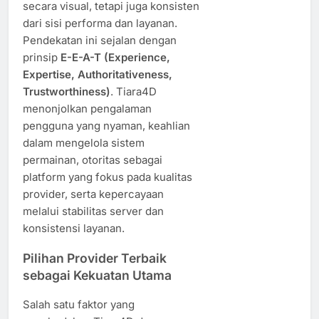
secara visual, tetapi juga konsisten
dari sisi performa dan layanan.
Pendekatan ini sejalan dengan
prinsip
E-E-A-T (Experience,
Expertise, Authoritativeness,
Trustworthiness)
. Tiara4D
menonjolkan pengalaman
pengguna yang nyaman, keahlian
dalam mengelola sistem
permainan, otoritas sebagai
platform yang fokus pada kualitas
provider, serta kepercayaan
melalui stabilitas server dan
konsistensi layanan.
Pilihan Provider Terbaik
sebagai Kekuatan Utama
Salah satu faktor yang