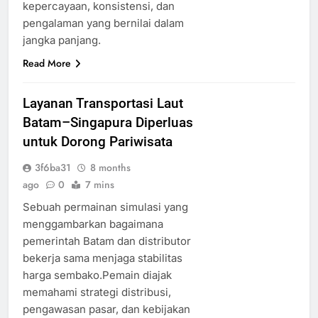
kepercayaan, konsistensi, dan
pengalaman yang bernilai dalam
jangka panjang.
Read More
Layanan Transportasi Laut
Batam–Singapura Diperluas
untuk Dorong Pariwisata
3f6ba31
8 months
ago
0
7 mins
Sebuah permainan simulasi yang
menggambarkan bagaimana
pemerintah Batam dan distributor
bekerja sama menjaga stabilitas
harga sembako.Pemain diajak
memahami strategi distribusi,
pengawasan pasar, dan kebijakan