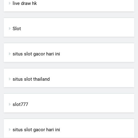
live draw hk
Slot
situs slot gacor hari ini
situs slot thailand
slot777
situs slot gacor hari ini