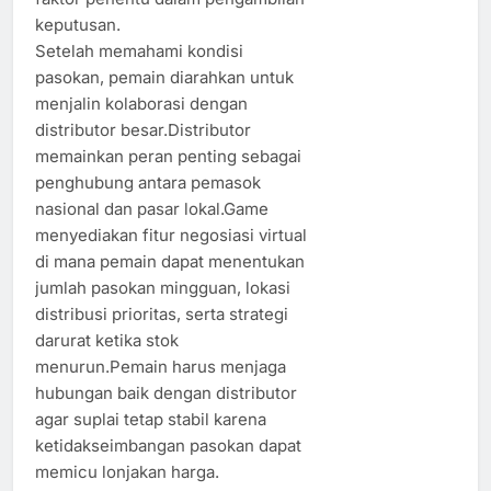
keputusan.
Setelah memahami kondisi
pasokan, pemain diarahkan untuk
menjalin kolaborasi dengan
distributor besar.Distributor
memainkan peran penting sebagai
penghubung antara pemasok
nasional dan pasar lokal.Game
menyediakan fitur negosiasi virtual
di mana pemain dapat menentukan
jumlah pasokan mingguan, lokasi
distribusi prioritas, serta strategi
darurat ketika stok
menurun.Pemain harus menjaga
hubungan baik dengan distributor
agar suplai tetap stabil karena
ketidakseimbangan pasokan dapat
memicu lonjakan harga.