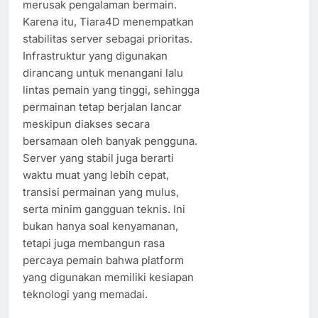
merusak pengalaman bermain.
Karena itu, Tiara4D menempatkan
stabilitas server sebagai prioritas.
Infrastruktur yang digunakan
dirancang untuk menangani lalu
lintas pemain yang tinggi, sehingga
permainan tetap berjalan lancar
meskipun diakses secara
bersamaan oleh banyak pengguna.
Server yang stabil juga berarti
waktu muat yang lebih cepat,
transisi permainan yang mulus,
serta minim gangguan teknis. Ini
bukan hanya soal kenyamanan,
tetapi juga membangun rasa
percaya pemain bahwa platform
yang digunakan memiliki kesiapan
teknologi yang memadai.