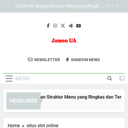
Skip
EDWINSLOT dengan Desain Responsif untuk
to
Berbagai Perangkat
content
LEBAH4D dengan Desain Responsif untuk
Berbagai Perangkat
EDWINSLOT dengan Struktur Menu yang Ringkas
dan Terarah
LEBAH4D dengan Struktur Menu yang Ringkas
dan Terarah
Jamon UA
Nikmati Jamon Iberico Berkualitas Dari
EDWINSLOT dengan Desain Responsif untuk
NEWSLETTER
RANDOM NEWS
Berbagai Perangkat
Jamonua. Produk Khas Spanyol Dengan
LEBAH4D dengan Desain Responsif untuk
Cita Rasa Autentik.
Berbagai Perangkat
MENU
DWINSLOT dengan Struktur Menu yang Ringkas dan Terarah
HEADLINES
Weeks Ago
Home
situs slot online