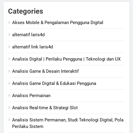
Categories
Akses Mobile & Pengalaman Pengguna Digital
alternatif laris4d
alternatif link laris4d
Analisis Digital | Perilaku Pengguna | Teknologi dan UX
Analisis Game & Desain Interaktif
Analisis Game Digital & Edukasi Pengguna
Analisis Permainan
Analisis Real-time & Strategi Slot
Analisis Sistem Permainan, Studi Teknologi Digital, Pola
Perilaku Sistem