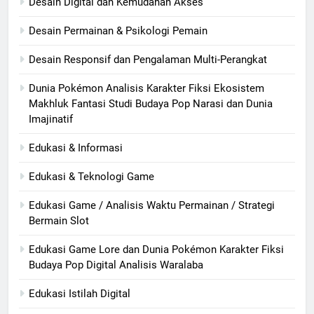
Desain Digital dan Kemudahan Akses
Desain Permainan & Psikologi Pemain
Desain Responsif dan Pengalaman Multi-Perangkat
Dunia Pokémon Analisis Karakter Fiksi Ekosistem
Makhluk Fantasi Studi Budaya Pop Narasi dan Dunia
Imajinatif
Edukasi & Informasi
Edukasi & Teknologi Game
Edukasi Game / Analisis Waktu Permainan / Strategi
Bermain Slot
Edukasi Game Lore dan Dunia Pokémon Karakter Fiksi
Budaya Pop Digital Analisis Waralaba
Edukasi Istilah Digital