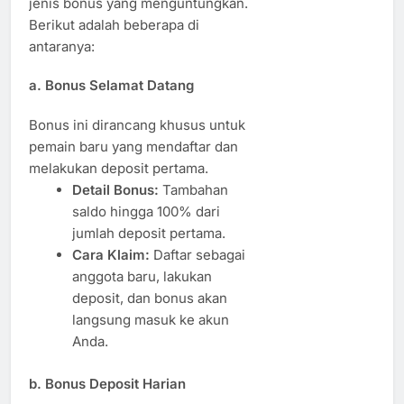
jenis bonus yang menguntungkan.
Berikut adalah beberapa di
antaranya:
a. Bonus Selamat Datang
Bonus ini dirancang khusus untuk
pemain baru yang mendaftar dan
melakukan deposit pertama.
Detail Bonus:
Tambahan
saldo hingga 100% dari
jumlah deposit pertama.
Cara Klaim:
Daftar sebagai
anggota baru, lakukan
deposit, dan bonus akan
langsung masuk ke akun
Anda.
b. Bonus Deposit Harian