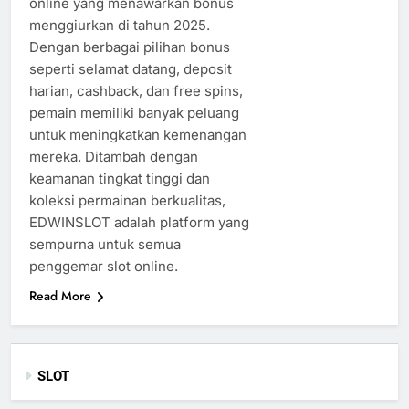
online yang menawarkan bonus
menggiurkan di tahun 2025.
Dengan berbagai pilihan bonus
seperti selamat datang, deposit
harian, cashback, dan free spins,
pemain memiliki banyak peluang
untuk meningkatkan kemenangan
mereka. Ditambah dengan
keamanan tingkat tinggi dan
koleksi permainan berkualitas,
EDWINSLOT adalah platform yang
sempurna untuk semua
penggemar slot online.
Read More
SLOT