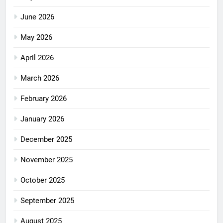
June 2026
May 2026
April 2026
March 2026
February 2026
January 2026
December 2025
November 2025
October 2025
September 2025
August 2025