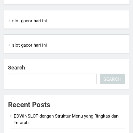
slot gacor hari ini
slot gacor hari ini
Search
SEARCH
Recent Posts
EDWINSLOT dengan Struktur Menu yang Ringkas dan
Terarah