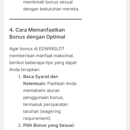
menikmati bonus sesuai
dengan kebutuhan mereka.
4. Cara Memanfaatkan
Bonus dengan Optimal
Agar bonus di EDWINSLOT
memberikan manfaat maksimal,
berikut beberapa tips yang dapat
Anda terapkan:
Baca Syarat dan
Ketentuan:
Pastikan Anda
memahami aturan
penggunaan bonus,
termasuk persyaratan
taruhan (wagering
requirement).
Pilih Bonus yang Sesuai: