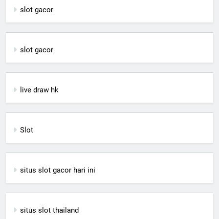
slot gacor
slot gacor
live draw hk
Slot
situs slot gacor hari ini
situs slot thailand