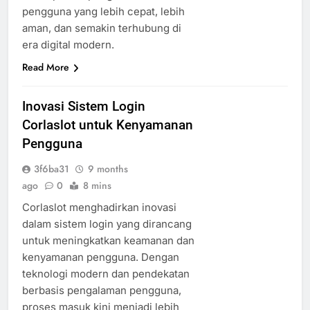
pengguna yang lebih cepat, lebih
aman, dan semakin terhubung di
era digital modern.
Read More
Inovasi Sistem Login
Corlaslot untuk Kenyamanan
Pengguna
3f6ba31
9 months
ago
0
8 mins
Corlaslot menghadirkan inovasi
dalam sistem login yang dirancang
untuk meningkatkan keamanan dan
kenyamanan pengguna. Dengan
teknologi modern dan pendekatan
berbasis pengalaman pengguna,
proses masuk kini menjadi lebih