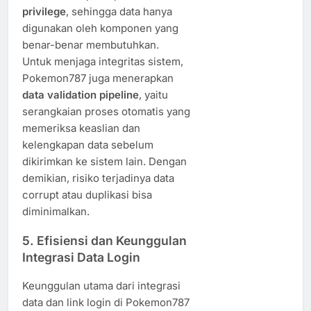
privilege
, sehingga data hanya
digunakan oleh komponen yang
benar-benar membutuhkan.
Untuk menjaga integritas sistem,
Pokemon787 juga menerapkan
data validation pipeline
, yaitu
serangkaian proses otomatis yang
memeriksa keaslian dan
kelengkapan data sebelum
dikirimkan ke sistem lain. Dengan
demikian, risiko terjadinya data
corrupt atau duplikasi bisa
diminimalkan.
5. Efisiensi dan Keunggulan
Integrasi Data Login
Keunggulan utama dari integrasi
data dan link login di Pokemon787