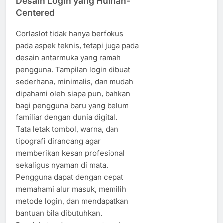
Desain Login yang Human-
Centered
Corlaslot tidak hanya berfokus
pada aspek teknis, tetapi juga pada
desain antarmuka yang ramah
pengguna. Tampilan login dibuat
sederhana, minimalis, dan mudah
dipahami oleh siapa pun, bahkan
bagi pengguna baru yang belum
familiar dengan dunia digital.
Tata letak tombol, warna, dan
tipografi dirancang agar
memberikan kesan profesional
sekaligus nyaman di mata.
Pengguna dapat dengan cepat
memahami alur masuk, memilih
metode login, dan mendapatkan
bantuan bila dibutuhkan.