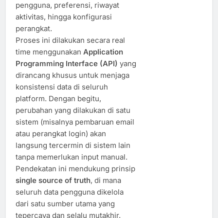
pengguna, preferensi, riwayat
aktivitas, hingga konfigurasi
perangkat.
Proses ini dilakukan secara real
time menggunakan
Application
Programming Interface (API)
yang
dirancang khusus untuk menjaga
konsistensi data di seluruh
platform. Dengan begitu,
perubahan yang dilakukan di satu
sistem (misalnya pembaruan email
atau perangkat login) akan
langsung tercermin di sistem lain
tanpa memerlukan input manual.
Pendekatan ini mendukung prinsip
single source of truth
, di mana
seluruh data pengguna dikelola
dari satu sumber utama yang
tepercaya dan selalu mutakhir.