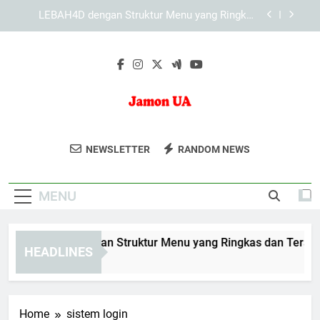
Skip
EDWINSLOT dengan Desain Responsif untuk
to
Berbagai Perangkat
content
LEBAH4D dengan Desain Responsif untuk
Berbagai Perangkat
EDWINSLOT dengan Struktur Menu yang Ringkas
dan Terarah
LEBAH4D dengan Struktur Menu yang Ringkas
dan Terarah
Jamon UA
Nikmati Jamon Iberico Berkualitas Dari
EDWINSLOT dengan Desain Responsif untuk
NEWSLETTER
RANDOM NEWS
Berbagai Perangkat
Jamonua. Produk Khas Spanyol Dengan
LEBAH4D dengan Desain Responsif untuk
Cita Rasa Autentik.
Berbagai Perangkat
MENU
WINSLOT dengan Struktur Menu yang Ringkas dan Terarah
HEADLINES
Weeks Ago
Home
sistem login