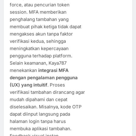
force, atau pencurian token
session. MFA memberikan
penghalang tambahan yang
membuat pihak ketiga tidak dapat
mengakses akun tanpa faktor
verifikasi kedua, sehingga
meningkatkan kepercayaan
pengguna terhadap platform.
Selain keamanan, Kaya787
menekankan
integrasi MFA
dengan pengalaman pengguna
(UX) yang intuitif
. Proses
verifikasi tambahan dirancang agar
mudah dipahami dan cepat
diselesaikan. Misalnya, kode OTP
dapat diinput langsung pada
halaman login tanpa harus
membuka aplikasi tambahan.
Feedback visual instan