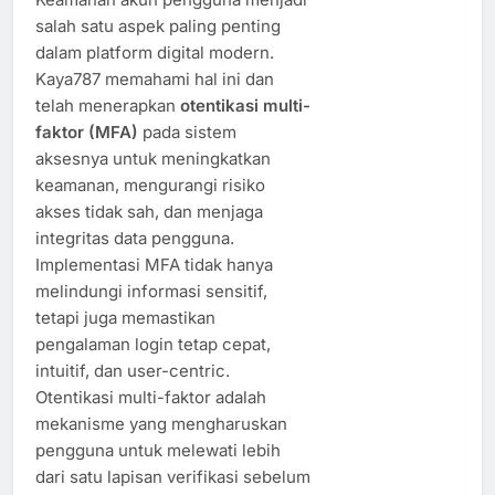
salah satu aspek paling penting
dalam platform digital modern.
Kaya787 memahami hal ini dan
telah menerapkan
otentikasi multi-
faktor (MFA)
pada sistem
aksesnya untuk meningkatkan
keamanan, mengurangi risiko
akses tidak sah, dan menjaga
integritas data pengguna.
Implementasi MFA tidak hanya
melindungi informasi sensitif,
tetapi juga memastikan
pengalaman login tetap cepat,
intuitif, dan user-centric.
Otentikasi multi-faktor adalah
mekanisme yang mengharuskan
pengguna untuk melewati lebih
dari satu lapisan verifikasi sebelum