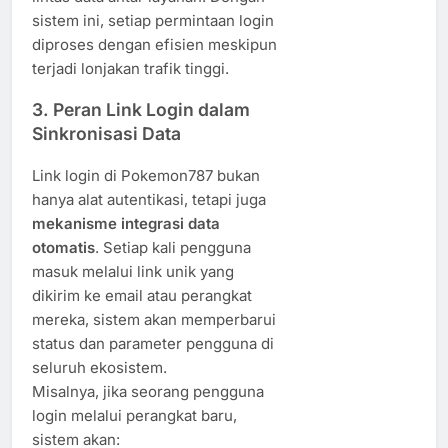
sistem ini, setiap permintaan login
diproses dengan efisien meskipun
terjadi lonjakan trafik tinggi.
3. Peran Link Login dalam
Sinkronisasi Data
Link login di Pokemon787 bukan
hanya alat autentikasi, tetapi juga
mekanisme integrasi data
otomatis
. Setiap kali pengguna
masuk melalui link unik yang
dikirim ke email atau perangkat
mereka, sistem akan memperbarui
status dan parameter pengguna di
seluruh ekosistem.
Misalnya, jika seorang pengguna
login melalui perangkat baru,
sistem akan: