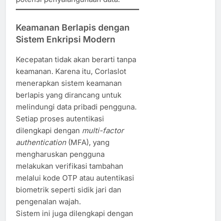
Keamanan Berlapis dengan
Sistem Enkripsi Modern
Kecepatan tidak akan berarti tanpa
keamanan. Karena itu, Corlaslot
menerapkan sistem keamanan
berlapis yang dirancang untuk
melindungi data pribadi pengguna.
Setiap proses autentikasi
dilengkapi dengan
multi-factor
authentication
(MFA), yang
mengharuskan pengguna
melakukan verifikasi tambahan
melalui kode OTP atau autentikasi
biometrik seperti sidik jari dan
pengenalan wajah.
Sistem ini juga dilengkapi dengan