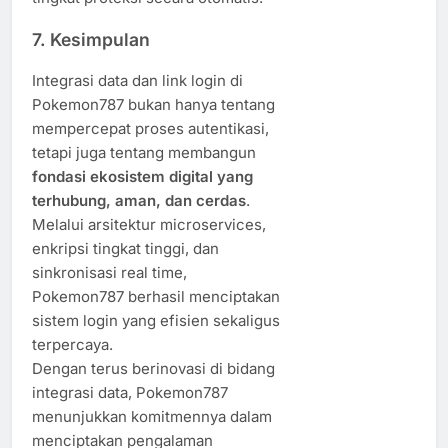
7. Kesimpulan
Integrasi data dan link login di
Pokemon787 bukan hanya tentang
mempercepat proses autentikasi,
tetapi juga tentang membangun
fondasi ekosistem digital yang
terhubung, aman, dan cerdas
.
Melalui arsitektur microservices,
enkripsi tingkat tinggi, dan
sinkronisasi real time,
Pokemon787 berhasil menciptakan
sistem login yang efisien sekaligus
terpercaya.
Dengan terus berinovasi di bidang
integrasi data, Pokemon787
menunjukkan komitmennya dalam
menciptakan pengalaman