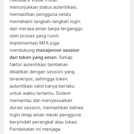
menunjukkan status autentikasi,
memastikan pengguna selalu
memahami langkah-langkah login
dan merasa aman tanpa terganggu
oleh proses yang rumit.
Implementasi MFA juga
mendukung
manajemen session
dan token yang aman
. Setiap
faktor autentikasi tambahan
dikaitkan dengan session yang
terenkripsi, sehingga token
autentikasi valid hanya berlaku
untuk waktu tertentu. Sistem
memantau dan menyesuaikan
durasi session, memastikan bahwa
login tetap aman meski pengguna
berpindah perangkat atau lokasi.
Pendekatan ini menjaga