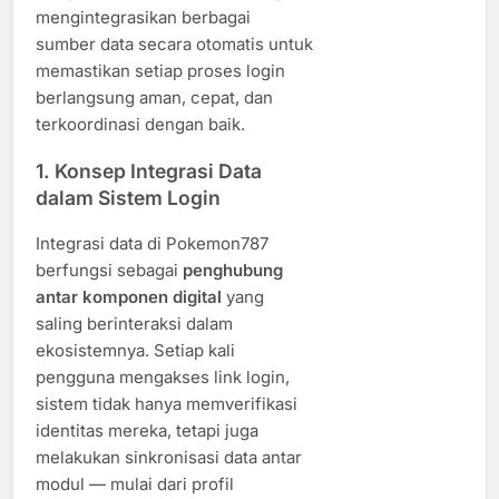
mengintegrasikan berbagai
sumber data secara otomatis untuk
memastikan setiap proses login
berlangsung aman, cepat, dan
terkoordinasi dengan baik.
1. Konsep Integrasi Data
dalam Sistem Login
Integrasi data di Pokemon787
berfungsi sebagai
penghubung
antar komponen digital
yang
saling berinteraksi dalam
ekosistemnya. Setiap kali
pengguna mengakses link login,
sistem tidak hanya memverifikasi
identitas mereka, tetapi juga
melakukan sinkronisasi data antar
modul — mulai dari profil