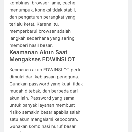
kombinasi browser lama, cache
menumpuk, koneksi tidak stabil,
dan pengaturan perangkat yang
terlalu ketat. Karena itu,
memperbarui browser adalah
langkah sederhana yang sering
memberi hasil besar.
Keamanan Akun Saat
Mengakses EDWINSLOT
Keamanan akun EDWINSLOT perlu
dimulai dari kebiasaan pengguna.
Gunakan password yang kuat, tidak
mudah ditebak, dan berbeda dari
akun lain. Password yang sama
untuk banyak layanan membuat
risiko semakin besar apabila salah
satu akun mengalami kebocoran.
Gunakan kombinasi huruf besar,