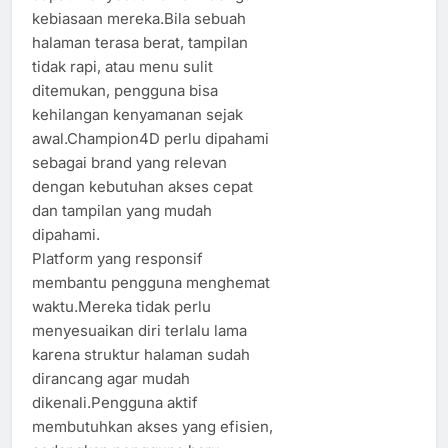
kebiasaan mereka.Bila sebuah
halaman terasa berat, tampilan
tidak rapi, atau menu sulit
ditemukan, pengguna bisa
kehilangan kenyamanan sejak
awal.Champion4D perlu dipahami
sebagai brand yang relevan
dengan kebutuhan akses cepat
dan tampilan yang mudah
dipahami.
Platform yang responsif
membantu pengguna menghemat
waktu.Mereka tidak perlu
menyesuaikan diri terlalu lama
karena struktur halaman sudah
dirancang agar mudah
dikenali.Pengguna aktif
membutuhkan akses yang efisien,