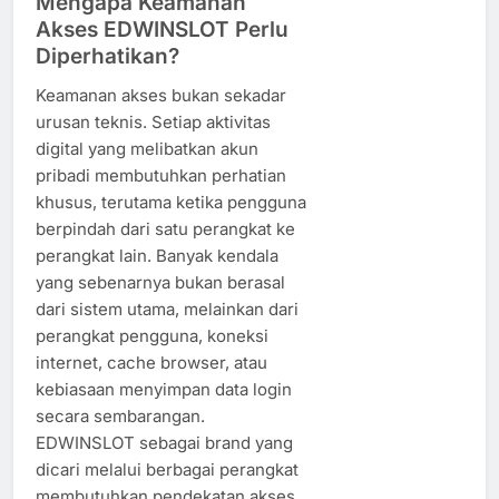
Mengapa Keamanan
Akses EDWINSLOT Perlu
Diperhatikan?
Keamanan akses bukan sekadar
urusan teknis. Setiap aktivitas
digital yang melibatkan akun
pribadi membutuhkan perhatian
khusus, terutama ketika pengguna
berpindah dari satu perangkat ke
perangkat lain. Banyak kendala
yang sebenarnya bukan berasal
dari sistem utama, melainkan dari
perangkat pengguna, koneksi
internet, cache browser, atau
kebiasaan menyimpan data login
secara sembarangan.
EDWINSLOT sebagai brand yang
dicari melalui berbagai perangkat
membutuhkan pendekatan akses