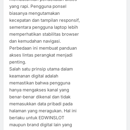
yang rapi. Pengguna ponsel
biasanya mengutamakan
kecepatan dan tampilan responsif,
sementara pengguna laptop lebih
memperhatikan stabilitas browser
dan kemudahan navigasi.
Perbedaan ini membuat panduan
akses lintas perangkat menjadi
penting.
Salah satu prinsip utama dalam
keamanan digital adalah
memastikan bahwa pengguna
hanya mengakses kanal yang
benar-benar dikenal dan tidak
memasukkan data pribadi pada
halaman yang meragukan. Hal ini
berlaku untuk EDWINSLOT
maupun brand digital lain yang