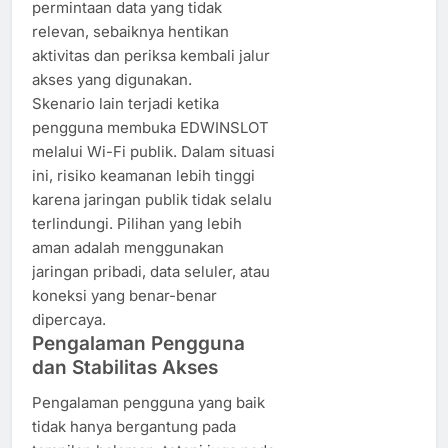
permintaan data yang tidak
relevan, sebaiknya hentikan
aktivitas dan periksa kembali jalur
akses yang digunakan.
Skenario lain terjadi ketika
pengguna membuka EDWINSLOT
melalui Wi-Fi publik. Dalam situasi
ini, risiko keamanan lebih tinggi
karena jaringan publik tidak selalu
terlindungi. Pilihan yang lebih
aman adalah menggunakan
jaringan pribadi, data seluler, atau
koneksi yang benar-benar
dipercaya.
Pengalaman Pengguna
dan Stabilitas Akses
Pengalaman pengguna yang baik
tidak hanya bergantung pada