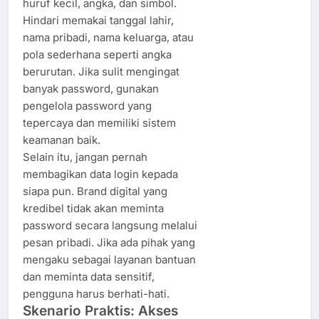
huruf kecil, angka, dan simbol.
Hindari memakai tanggal lahir,
nama pribadi, nama keluarga, atau
pola sederhana seperti angka
berurutan. Jika sulit mengingat
banyak password, gunakan
pengelola password yang
tepercaya dan memiliki sistem
keamanan baik.
Selain itu, jangan pernah
membagikan data login kepada
siapa pun. Brand digital yang
kredibel tidak akan meminta
password secara langsung melalui
pesan pribadi. Jika ada pihak yang
mengaku sebagai layanan bantuan
dan meminta data sensitif,
pengguna harus berhati-hati.
Skenario Praktis: Akses