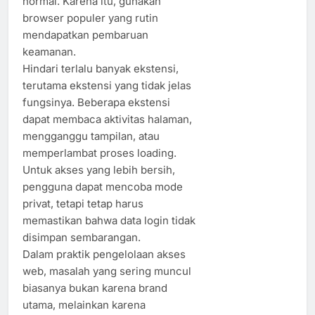
normal. Karena itu, gunakan
browser populer yang rutin
mendapatkan pembaruan
keamanan.
Hindari terlalu banyak ekstensi,
terutama ekstensi yang tidak jelas
fungsinya. Beberapa ekstensi
dapat membaca aktivitas halaman,
mengganggu tampilan, atau
memperlambat proses loading.
Untuk akses yang lebih bersih,
pengguna dapat mencoba mode
privat, tetapi tetap harus
memastikan bahwa data login tidak
disimpan sembarangan.
Dalam praktik pengelolaan akses
web, masalah yang sering muncul
biasanya bukan karena brand
utama, melainkan karena