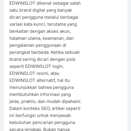
EDWINSLOT dikenal sebagai salah
satu brand digital yang banyak
dicari pengguna melalui berbagai
variasi kata kunci, terutama yang
berkaitan dengan akses akun,
halaman utama, keamanan, dan
pengalaman penggunaan di
perangkat berbeda. Ketika sebuah
brand sering dicari dengan pola
seperti EDWINSLOT login,
EDWINSLOT resmi, atau
EDWINSLOT alternatif, hal itu
menunjukkan bahwa pengguna
membutuhkan informasi yang
jelas, praktis, dan mudah dipahami.
Dalam konteks SEO, artikel seperti
ini berfungsi untuk menjawab
kebutuhan pencarian pengguna
secara lengkap. Bukan hanya