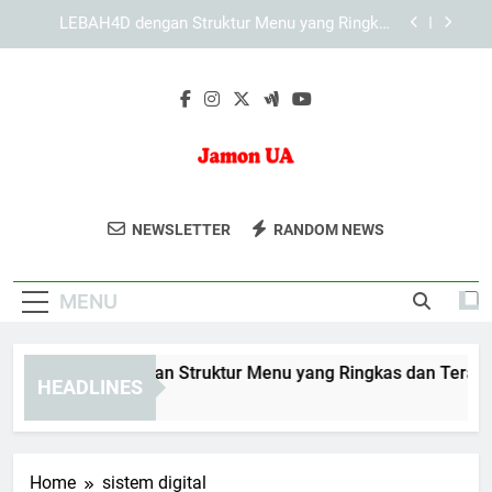
Skip
EDWINSLOT dengan Desain Responsif untuk
to
Berbagai Perangkat
content
LEBAH4D dengan Desain Responsif untuk
Berbagai Perangkat
EDWINSLOT dengan Struktur Menu yang Ringkas
dan Terarah
LEBAH4D dengan Struktur Menu yang Ringkas
dan Terarah
Jamon UA
Nikmati Jamon Iberico Berkualitas Dari
EDWINSLOT dengan Desain Responsif untuk
NEWSLETTER
RANDOM NEWS
Berbagai Perangkat
Jamonua. Produk Khas Spanyol Dengan
LEBAH4D dengan Desain Responsif untuk
Cita Rasa Autentik.
Berbagai Perangkat
MENU
WINSLOT dengan Struktur Menu yang Ringkas dan Terarah
HEADLINES
Weeks Ago
Home
sistem digital