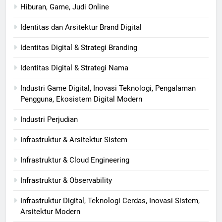
Hiburan, Game, Judi Online
Identitas dan Arsitektur Brand Digital
Identitas Digital & Strategi Branding
Identitas Digital & Strategi Nama
Industri Game Digital, Inovasi Teknologi, Pengalaman
Pengguna, Ekosistem Digital Modern
Industri Perjudian
Infrastruktur & Arsitektur Sistem
Infrastruktur & Cloud Engineering
Infrastruktur & Observability
Infrastruktur Digital, Teknologi Cerdas, Inovasi Sistem,
Arsitektur Modern