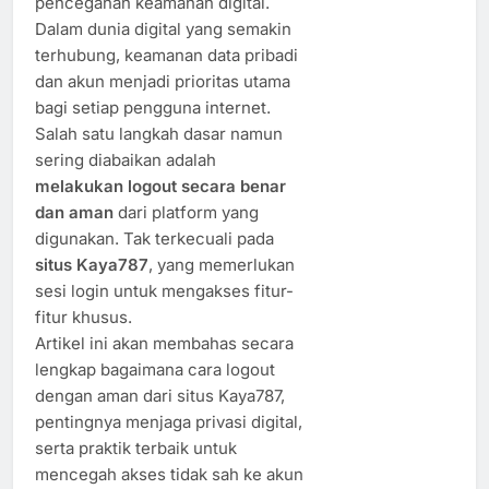
pencegahan keamanan digital.
Dalam dunia digital yang semakin
terhubung, keamanan data pribadi
dan akun menjadi prioritas utama
bagi setiap pengguna internet.
Salah satu langkah dasar namun
sering diabaikan adalah
melakukan logout secara benar
dan aman
dari platform yang
digunakan. Tak terkecuali pada
situs Kaya787
, yang memerlukan
sesi login untuk mengakses fitur-
fitur khusus.
Artikel ini akan membahas secara
lengkap bagaimana cara logout
dengan aman dari situs Kaya787,
pentingnya menjaga privasi digital,
serta praktik terbaik untuk
mencegah akses tidak sah ke akun