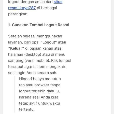
logout dengan aman dari
situs
resmi kaya787
di berbagai
perangkat:
1.
Gunakan Tombol Logout Resmi
Setelah selesai menggunakan
layanan, cari opsi
“Logout” atau
“Keluar”
di bagian kanan atas
halaman (desktop) atau di menu
samping (versi mobile). Klik tombol
tersebut agar sistem mengakhiri
sesi login Anda secara sah.
Hindari hanya menutup
tab atau browser tanpa
logout terlebih dahulu,
karena sesi Anda bisa
tetap aktif untuk waktu
tertentu.