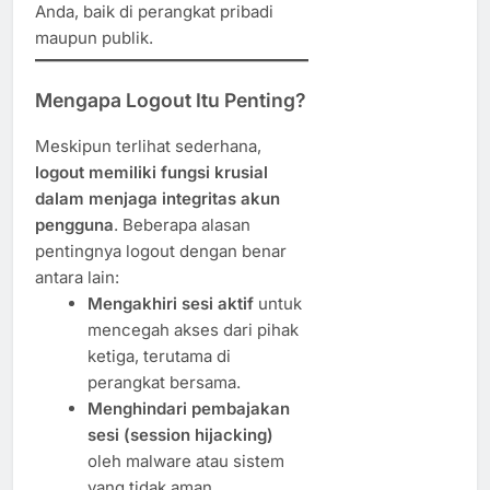
Anda, baik di perangkat pribadi
maupun publik.
Mengapa Logout Itu Penting?
Meskipun terlihat sederhana,
logout memiliki fungsi krusial
dalam menjaga integritas akun
pengguna
. Beberapa alasan
pentingnya logout dengan benar
antara lain:
Mengakhiri sesi aktif
untuk
mencegah akses dari pihak
ketiga, terutama di
perangkat bersama.
Menghindari pembajakan
sesi (session hijacking)
oleh malware atau sistem
yang tidak aman.