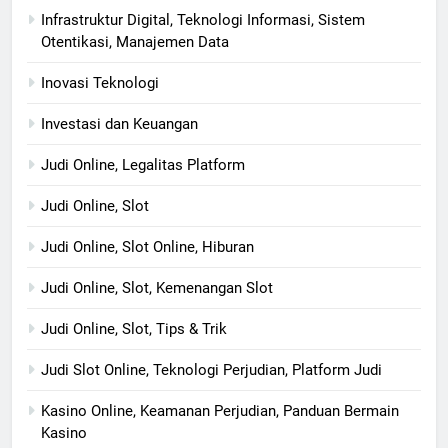
Infrastruktur Digital, Teknologi Informasi, Sistem
Otentikasi, Manajemen Data
Inovasi Teknologi
Investasi dan Keuangan
Judi Online, Legalitas Platform
Judi Online, Slot
Judi Online, Slot Online, Hiburan
Judi Online, Slot, Kemenangan Slot
Judi Online, Slot, Tips & Trik
Judi Slot Online, Teknologi Perjudian, Platform Judi
Kasino Online, Keamanan Perjudian, Panduan Bermain
Kasino