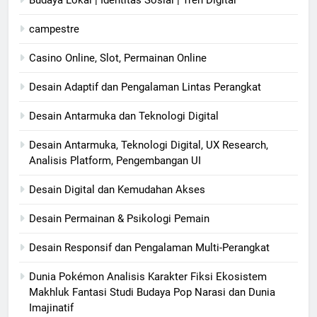
campestre
Casino Online, Slot, Permainan Online
Desain Adaptif dan Pengalaman Lintas Perangkat
Desain Antarmuka dan Teknologi Digital
Desain Antarmuka, Teknologi Digital, UX Research,
Analisis Platform, Pengembangan UI
Desain Digital dan Kemudahan Akses
Desain Permainan & Psikologi Pemain
Desain Responsif dan Pengalaman Multi-Perangkat
Dunia Pokémon Analisis Karakter Fiksi Ekosistem
Makhluk Fantasi Studi Budaya Pop Narasi dan Dunia
Imajinatif