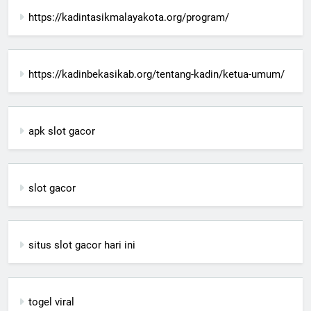
https://kadintasikmalayakota.org/program/
https://kadinbekasikab.org/tentang-kadin/ketua-umum/
apk slot gacor
slot gacor
situs slot gacor hari ini
togel viral