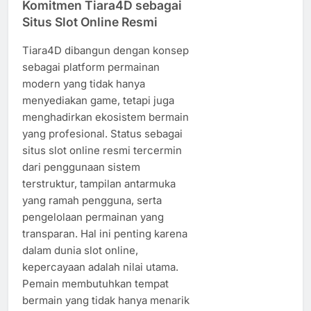
Komitmen Tiara4D sebagai
Situs Slot Online Resmi
Tiara4D dibangun dengan konsep
sebagai platform permainan
modern yang tidak hanya
menyediakan game, tetapi juga
menghadirkan ekosistem bermain
yang profesional. Status sebagai
situs slot online resmi tercermin
dari penggunaan sistem
terstruktur, tampilan antarmuka
yang ramah pengguna, serta
pengelolaan permainan yang
transparan. Hal ini penting karena
dalam dunia slot online,
kepercayaan adalah nilai utama.
Pemain membutuhkan tempat
bermain yang tidak hanya menarik