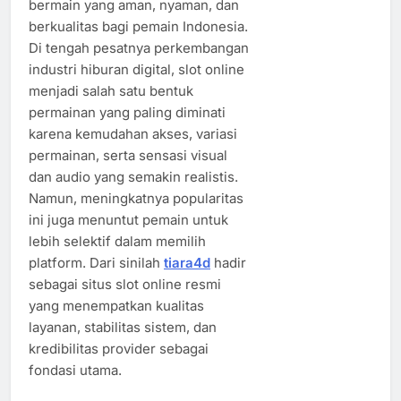
bermain yang aman, nyaman, dan
berkualitas bagi pemain Indonesia.
Di tengah pesatnya perkembangan
industri hiburan digital, slot online
menjadi salah satu bentuk
permainan yang paling diminati
karena kemudahan akses, variasi
permainan, serta sensasi visual
dan audio yang semakin realistis.
Namun, meningkatnya popularitas
ini juga menuntut pemain untuk
lebih selektif dalam memilih
platform. Dari sinilah
tiara4d
hadir
sebagai situs slot online resmi
yang menempatkan kualitas
layanan, stabilitas sistem, dan
kredibilitas provider sebagai
fondasi utama.