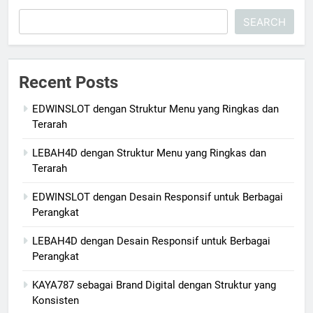
SEARCH
Recent Posts
EDWINSLOT dengan Struktur Menu yang Ringkas dan
Terarah
LEBAH4D dengan Struktur Menu yang Ringkas dan
Terarah
EDWINSLOT dengan Desain Responsif untuk Berbagai
Perangkat
LEBAH4D dengan Desain Responsif untuk Berbagai
Perangkat
KAYA787 sebagai Brand Digital dengan Struktur yang
Konsisten