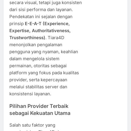
secara visual, tetapi juga konsisten
dari sisi performa dan layanan.
Pendekatan ini sejalan dengan
prinsip
E-E-A-T (Experience,
Expertise, Authoritativeness,
Trustworthiness)
. Tiara4D
menonjolkan pengalaman
pengguna yang nyaman, keahlian
dalam mengelola sistem
permainan, otoritas sebagai
platform yang fokus pada kualitas
provider, serta kepercayaan
melalui stabilitas server dan
konsistensi layanan.
Pilihan Provider Terbaik
sebagai Kekuatan Utama
Salah satu faktor yang