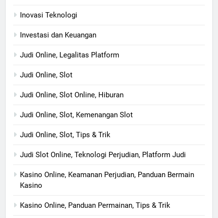
Inovasi Teknologi
Investasi dan Keuangan
Judi Online, Legalitas Platform
Judi Online, Slot
Judi Online, Slot Online, Hiburan
Judi Online, Slot, Kemenangan Slot
Judi Online, Slot, Tips & Trik
Judi Slot Online, Teknologi Perjudian, Platform Judi
Kasino Online, Keamanan Perjudian, Panduan Bermain
Kasino
Kasino Online, Panduan Permainan, Tips & Trik