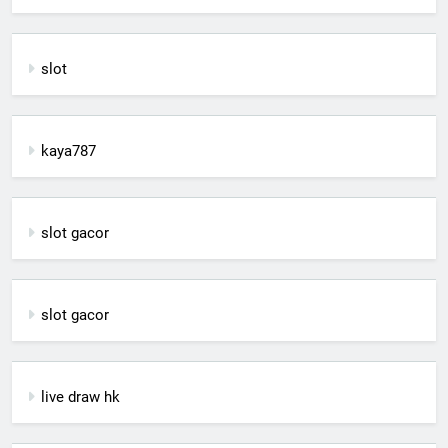
slot
kaya787
slot gacor
slot gacor
live draw hk