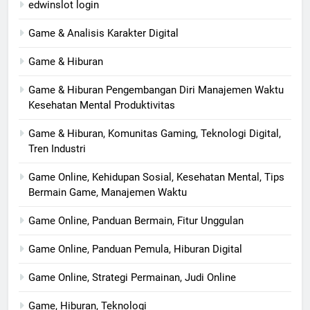
edwinslot login
Game & Analisis Karakter Digital
Game & Hiburan
Game & Hiburan Pengembangan Diri Manajemen Waktu
Kesehatan Mental Produktivitas
Game & Hiburan, Komunitas Gaming, Teknologi Digital,
Tren Industri
Game Online, Kehidupan Sosial, Kesehatan Mental, Tips
Bermain Game, Manajemen Waktu
Game Online, Panduan Bermain, Fitur Unggulan
Game Online, Panduan Pemula, Hiburan Digital
Game Online, Strategi Permainan, Judi Online
Game, Hiburan, Teknologi