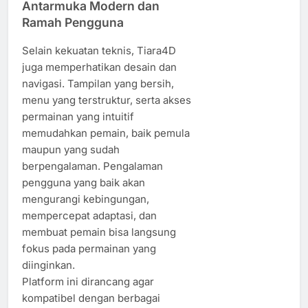
Antarmuka Modern dan
Ramah Pengguna
Selain kekuatan teknis, Tiara4D
juga memperhatikan desain dan
navigasi. Tampilan yang bersih,
menu yang terstruktur, serta akses
permainan yang intuitif
memudahkan pemain, baik pemula
maupun yang sudah
berpengalaman. Pengalaman
pengguna yang baik akan
mengurangi kebingungan,
mempercepat adaptasi, dan
membuat pemain bisa langsung
fokus pada permainan yang
diinginkan.
Platform ini dirancang agar
kompatibel dengan berbagai