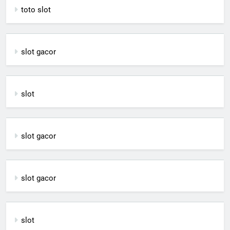
toto slot
slot gacor
slot
slot gacor
slot gacor
slot