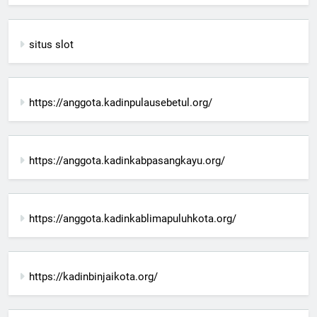
situs slot
https://anggota.kadinpulausebetul.org/
https://anggota.kadinkabpasangkayu.org/
https://anggota.kadinkablimapuluhkota.org/
https://kadinbinjaikota.org/