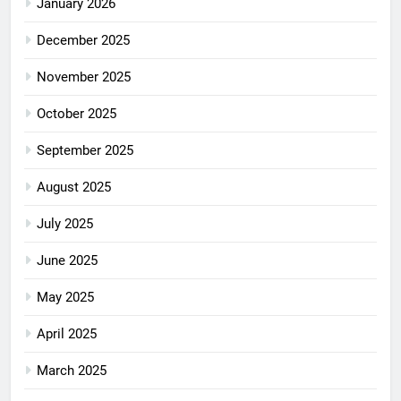
January 2026
December 2025
November 2025
October 2025
September 2025
August 2025
July 2025
June 2025
May 2025
April 2025
March 2025