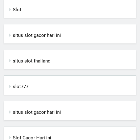
Slot
situs slot gacor hari ini
situs slot thailand
slot777
situs slot gacor hari ini
Slot Gacor Hari ini