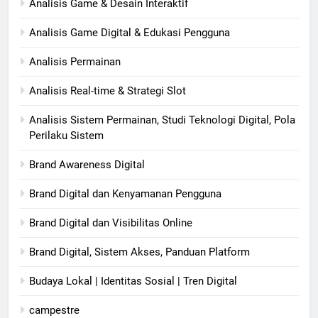
Analisis Game & Desain Interaktif
Analisis Game Digital & Edukasi Pengguna
Analisis Permainan
Analisis Real-time & Strategi Slot
Analisis Sistem Permainan, Studi Teknologi Digital, Pola
Perilaku Sistem
Brand Awareness Digital
Brand Digital dan Kenyamanan Pengguna
Brand Digital dan Visibilitas Online
Brand Digital, Sistem Akses, Panduan Platform
Budaya Lokal | Identitas Sosial | Tren Digital
campestre