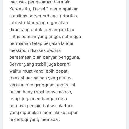
merusak pengalaman bermain.
Karena itu, Tiara4D menempatkan
stabilitas server sebagai prioritas.
Infrastruktur yang digunakan
dirancang untuk menangani lalu
lintas pemain yang tinggi, sehingga
permainan tetap berjalan lancar
meskipun diakses secara
bersamaan oleh banyak pengguna.
Server yang stabil juga berarti
waktu muat yang lebih cepat,
transisi permainan yang mulus,
serta minim gangguan teknis. Ini
bukan hanya soal kenyamanan,
tetapi juga membangun rasa
percaya pemain bahwa platform
yang digunakan memiliki kesiapan
teknologi yang memadai.