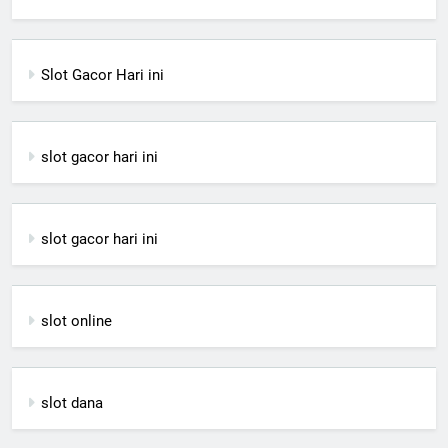
Slot Gacor Hari ini
slot gacor hari ini
slot gacor hari ini
slot online
slot dana