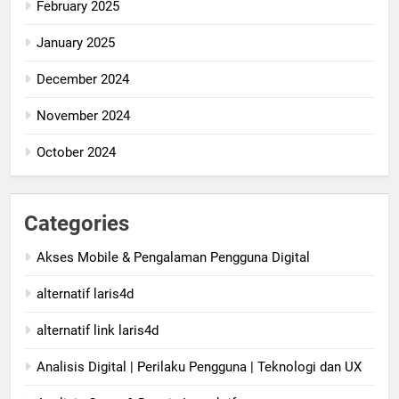
February 2025
January 2025
December 2024
November 2024
October 2024
Categories
Akses Mobile & Pengalaman Pengguna Digital
alternatif laris4d
alternatif link laris4d
Analisis Digital | Perilaku Pengguna | Teknologi dan UX