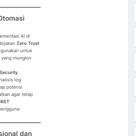
Otomasi
ementasi AI di
bijakan
Zero Trust
digunakan untuk
l yang mungkin
Security
alisis log
ap potensi
lkan agar tetap
NIST
pengguna
sional dan