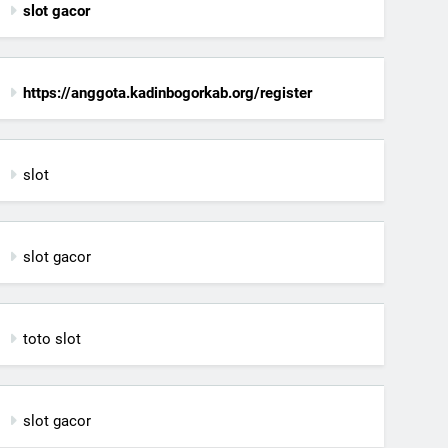
slot gacor
https://anggota.kadinbogorkab.org/register
slot
slot gacor
toto slot
slot gacor