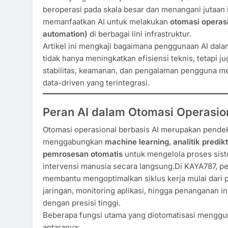
beroperasi pada skala besar dan menangani jutaan i
memanfaatkan AI untuk melakukan
otomasi operasi
automation)
di berbagai lini infrastruktur.
Artikel ini mengkaji bagaimana penggunaan AI dal
tidak hanya meningkatkan efisiensi teknis, tetapi 
stabilitas, keamanan, dan pengalaman pengguna me
data-driven yang terintegrasi.
Peran AI dalam Otomasi Operasio
Otomasi operasional berbasis AI merupakan pende
menggabungkan
machine learning
,
analitik predikt
pemrosesan otomatis
untuk mengelola proses sis
intervensi manusia secara langsung.Di KAYA787, p
membantu mengoptimalkan siklus kerja mulai dari 
jaringan, monitoring aplikasi, hingga penanganan in
dengan presisi tinggi.
Beberapa fungsi utama yang diotomatisasi menggun
antaranya: