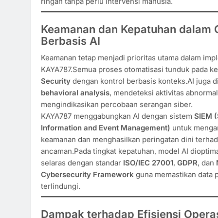
ringan tanpa perlu intervensi manusia.
Keamanan dan Kepatuhan dalam 
Berbasis AI
Keamanan tetap menjadi prioritas utama dalam impl
KAYA787.Semua proses otomatisasi tunduk pada ke
Security
dengan kontrol berbasis konteks.AI juga 
behavioral analysis
, mendeteksi aktivitas abnorma
mengindikasikan percobaan serangan siber.
KAYA787 menggabungkan AI dengan sistem
SIEM (
Information and Event Management)
untuk mengan
keamanan dan menghasilkan peringatan dini terhad
ancaman.Pada tingkat kepatuhan, model AI dioptima
selaras dengan standar
ISO/IEC 27001
,
GDPR
, dan
Cybersecurity Framework
guna memastikan data 
terlindungi.
Dampak terhadap Efisiensi Opera