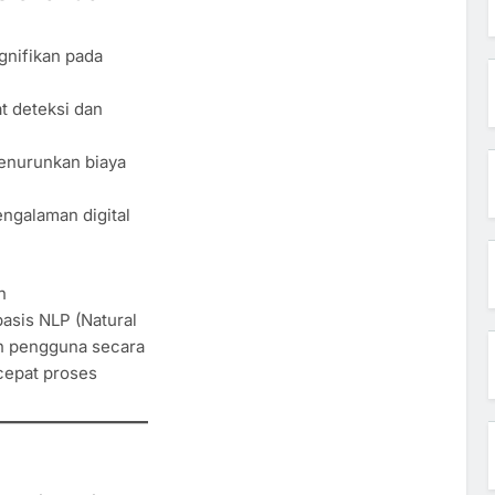
gnifikan pada
t deteksi dan
nurunkan biaya
ngalaman digital
n
asis NLP (Natural
n pengguna secara
cepat proses