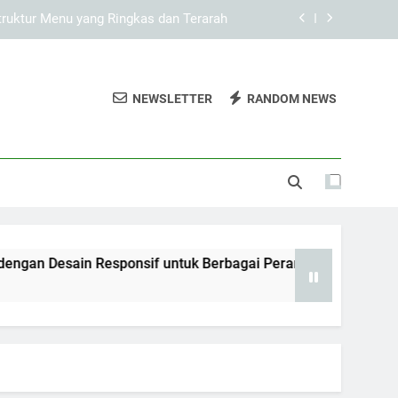
uktur Menu yang Ringkas dan Terarah
 Responsif untuk Berbagai Perangkat
 Responsif untuk Berbagai Perangkat
NEWSLETTER
RANDOM NEWS
uktur Menu yang Ringkas dan Terarah
engan Cita Rasa Autentik.
uktur Menu yang Ringkas dan Terarah
 Responsif untuk Berbagai Perangkat
 Responsif untuk Berbagai Perangkat
n Responsif untuk Berbagai Perangkat
LEBAH4D dengan
3 Weeks Ago