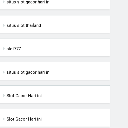
situs slot gacor hari ini
situs slot thailand
slot777
situs slot gacor hari ini
Slot Gacor Hari ini
Slot Gacor Hari ini