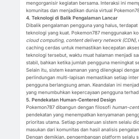
mengorganisir kegiatan bersama. Interaksi ini memp
komunitas dan menjadikan dunia virtual Pokemon78
4. Teknologi di Balik Pengalaman Lancar
Dibalik pengalaman pengguna yang halus, terdapat 
teknologi yang kuat. Pokemon787 menggunakan ko
cloud computing
,
content delivery network (CDN)
,
caching cerdas untuk memastikan kecepatan akses
teknologi tersebut, waktu muat halaman menjadi sa
stabil, bahkan ketika jumlah pengguna meningkat se
Selain itu, sistem keamanan yang dilengkapi dengan
perlindungan multi-lapisan memastikan setiap intera
pengguna berlangsung aman. Keandalan ini menjadi 
yang menumbuhkan kepercayaan pengguna terhada
5. Pendekatan Human-Centered Design
Pokemon787 dibangun dengan filosofi
human-cent
pendekatan yang menempatkan kenyamanan pengg
prioritas utama. Setiap pembaruan sistem selalu d
masukan dari komunitas dan hasil analisis pengal
Dengan demikian, pengembangan platform selalu s