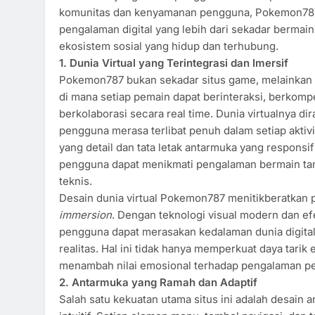
komunitas dan kenyamanan pengguna, Pokemon78
pengalaman digital yang lebih dari sekadar berma
ekosistem sosial yang hidup dan terhubung.
1. Dunia Virtual yang Terintegrasi dan Imersif
Pokemon787 bukan sekadar situs game, melainkan l
di mana setiap pemain dapat berinteraksi, berkompe
berkolaborasi secara real time. Dunia virtualnya di
pengguna merasa terlibat penuh dalam setiap aktivi
yang detail dan tata letak antarmuka yang respons
pengguna dapat menikmati pengalaman bermain t
teknis.
Desain dunia virtual Pokemon787 menitikberatkan 
immersion
. Dengan teknologi visual modern dan efek
pengguna dapat merasakan kedalaman dunia digita
realitas. Hal ini tidak hanya memperkuat daya tarik e
menambah nilai emosional terhadap pengalaman p
2. Antarmuka yang Ramah dan Adaptif
Salah satu kekuatan utama situs ini adalah desain 