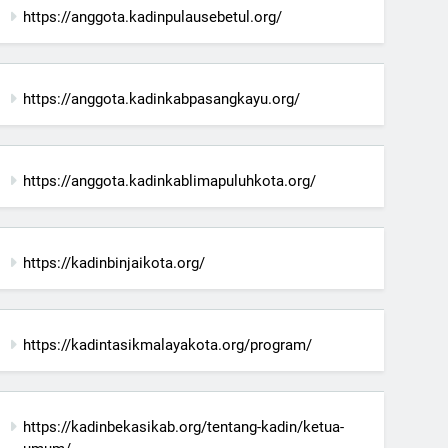
https://anggota.kadinpulausebetul.org/
https://anggota.kadinkabpasangkayu.org/
https://anggota.kadinkablimapuluhkota.org/
https://kadinbinjaikota.org/
https://kadintasikmalayakota.org/program/
https://kadinbekasikab.org/tentang-kadin/ketua-