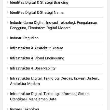
Identitas Digital & Strategi Branding
Identitas Digital & Strategi Nama
Industri Game Digital, Inovasi Teknologi, Pengalaman
Pengguna, Ekosistem Digital Modern
Industri Perjudian
Infrastruktur & Arsitektur Sistem
Infrastruktur & Cloud Engineering
Infrastruktur & Observability
Infrastruktur Digital, Teknologi Cerdas, Inovasi Sistem,
Arsitektur Modern
Infrastruktur Digital, Teknologi Informasi, Sistem
Otentikasi, Manajemen Data
Inovasi Teknologi