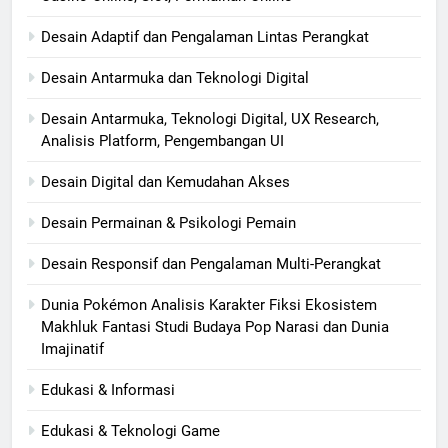
Desain Adaptif dan Pengalaman Lintas Perangkat
Desain Antarmuka dan Teknologi Digital
Desain Antarmuka, Teknologi Digital, UX Research,
Analisis Platform, Pengembangan UI
Desain Digital dan Kemudahan Akses
Desain Permainan & Psikologi Pemain
Desain Responsif dan Pengalaman Multi-Perangkat
Dunia Pokémon Analisis Karakter Fiksi Ekosistem
Makhluk Fantasi Studi Budaya Pop Narasi dan Dunia
Imajinatif
Edukasi & Informasi
Edukasi & Teknologi Game