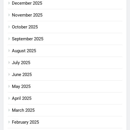
December 2025
November 2025
October 2025
September 2025
August 2025
July 2025
June 2025
May 2025
April 2025
March 2025
February 2025