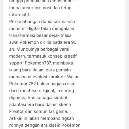
hingga pengalaman emosional—
tanpa unsur promosi dan tetap
informatif.
Perkembangan dunia permainan
monster digital telah mengalami
transformasi besar sejak masa
awal Pokémon dirilis pada era 90-
an. Munculnya berbagai versi
modern, termasuk konsep kreatif
seperti Pokemon787, membuka
ruang baru dalam cara pemain
memahami evolusi karakter. Walau
Pokemon787 bukan bagian resmi
dari franchise original, ia sering
digambarkan sebagai simbol
adaptasi era baru dalam skena
kreator dan komunitas game.
Artikel ini akan membandingkan
rohnya dengan era klasik Pokémon