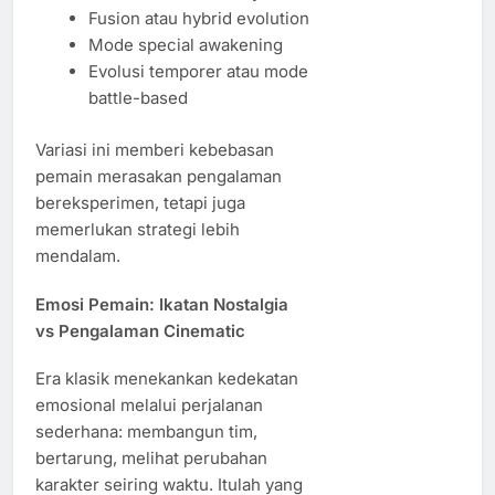
Fusion atau hybrid evolution
Mode special awakening
Evolusi temporer atau mode
battle-based
Variasi ini memberi kebebasan
pemain merasakan pengalaman
bereksperimen, tetapi juga
memerlukan strategi lebih
mendalam.
Emosi Pemain: Ikatan Nostalgia
vs Pengalaman Cinematic
Era klasik menekankan kedekatan
emosional melalui perjalanan
sederhana: membangun tim,
bertarung, melihat perubahan
karakter seiring waktu. Itulah yang