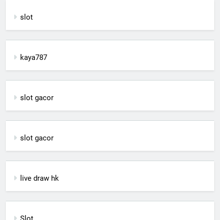
slot
kaya787
slot gacor
slot gacor
live draw hk
Slot