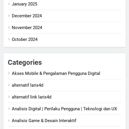
January 2025
December 2024
November 2024
October 2024
Categories
Akses Mobile & Pengalaman Pengguna Digital
alternatif laris4d
alternatif link laris4d
Analisis Digital | Perilaku Pengguna | Teknologi dan UX
Analisis Game & Desain Interaktif