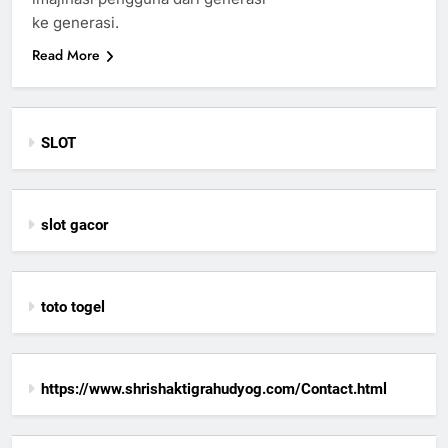
ke generasi.
Read More
SLOT
slot gacor
toto togel
https://www.shrishaktigrahudyog.com/Contact.html