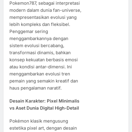
Pokemon787, sebagai interpretasi
modern dalam dunia fan-universe,
mempresentasikan evolusi yang
lebih kompleks dan fleksibel.
Penggemar sering
menggambarkannya dengan
sistem evolusi bercabang,
transformasi dinamis, bahkan
konsep kekuatan berbasis emosi
atau kondisi antar-dimensi. Ini
menggambarkan evolusi tren
pemain yang semakin kreatif dan
haus pengalaman naratif.
Desain Karakter: Pixel Minimalis
vs Aset Dunia Digital High-Detail
Pokémon klasik mengusung
estetika pixel art, dengan desain