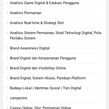
Analisis Game Digital & Edukasi Pengguna
Analisis Permainan
Analisis Real-time & Strategi Slot
Analisis Sistem Permainan, Studi Teknologi Digital, Pola
Perilaku Sistem
Brand Awareness Digital
Brand Digital dan Kenyamanan Pengguna
Brand Digital dan Visibilitas Online
Brand Digital, Sistem Akses, Panduan Platform
Budaya Lokal | Identitas Sosial | Tren Digital
campestre
Casino Online, Slot, Permainan Online