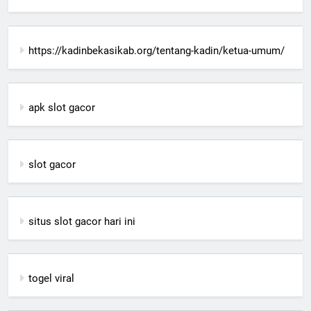
https://kadinbekasikab.org/tentang-kadin/ketua-umum/
apk slot gacor
slot gacor
situs slot gacor hari ini
togel viral