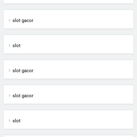
slot gacor
slot
slot gacor
slot gacor
slot