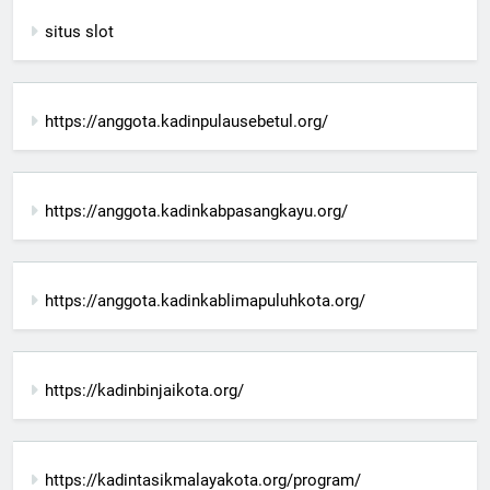
situs slot
https://anggota.kadinpulausebetul.org/
https://anggota.kadinkabpasangkayu.org/
https://anggota.kadinkablimapuluhkota.org/
https://kadinbinjaikota.org/
https://kadintasikmalayakota.org/program/