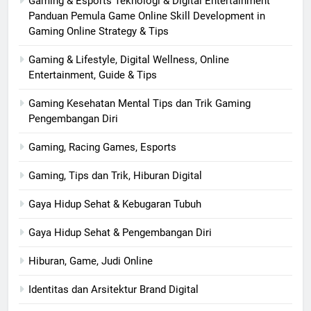
Gaming & Esports Teknologi & Digital Entertainment
Panduan Pemula Game Online Skill Development in
Gaming Online Strategy & Tips
Gaming & Lifestyle, Digital Wellness, Online
Entertainment, Guide & Tips
Gaming Kesehatan Mental Tips dan Trik Gaming
Pengembangan Diri
Gaming, Racing Games, Esports
Gaming, Tips dan Trik, Hiburan Digital
Gaya Hidup Sehat & Kebugaran Tubuh
Gaya Hidup Sehat & Pengembangan Diri
Hiburan, Game, Judi Online
Identitas dan Arsitektur Brand Digital