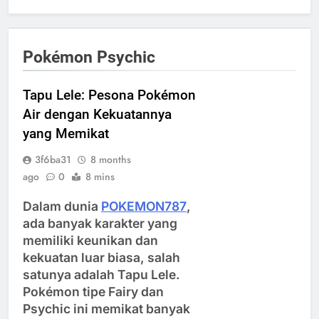
Pokémon Psychic
Tapu Lele: Pesona Pokémon
Air dengan Kekuatannya
yang Memikat
3f6ba31
8 months
ago
0
8 mins
Dalam dunia
POKEMON787
,
ada banyak karakter yang
memiliki keunikan dan
kekuatan luar biasa, salah
satunya adalah Tapu Lele.
Pokémon tipe Fairy dan
Psychic ini memikat banyak