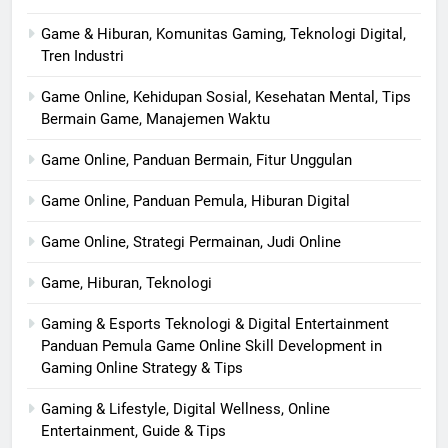
Game & Hiburan, Komunitas Gaming, Teknologi Digital,
Tren Industri
Game Online, Kehidupan Sosial, Kesehatan Mental, Tips
Bermain Game, Manajemen Waktu
Game Online, Panduan Bermain, Fitur Unggulan
Game Online, Panduan Pemula, Hiburan Digital
Game Online, Strategi Permainan, Judi Online
Game, Hiburan, Teknologi
Gaming & Esports Teknologi & Digital Entertainment
Panduan Pemula Game Online Skill Development in
Gaming Online Strategy & Tips
Gaming & Lifestyle, Digital Wellness, Online
Entertainment, Guide & Tips