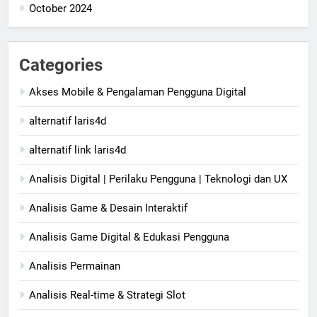
October 2024
Categories
Akses Mobile & Pengalaman Pengguna Digital
alternatif laris4d
alternatif link laris4d
Analisis Digital | Perilaku Pengguna | Teknologi dan UX
Analisis Game & Desain Interaktif
Analisis Game Digital & Edukasi Pengguna
Analisis Permainan
Analisis Real-time & Strategi Slot