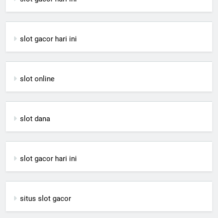
slot gacor hari ini
slot online
slot dana
slot gacor hari ini
situs slot gacor