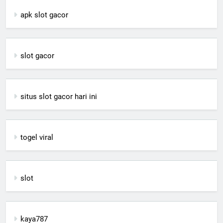
apk slot gacor
slot gacor
situs slot gacor hari ini
togel viral
slot
kaya787