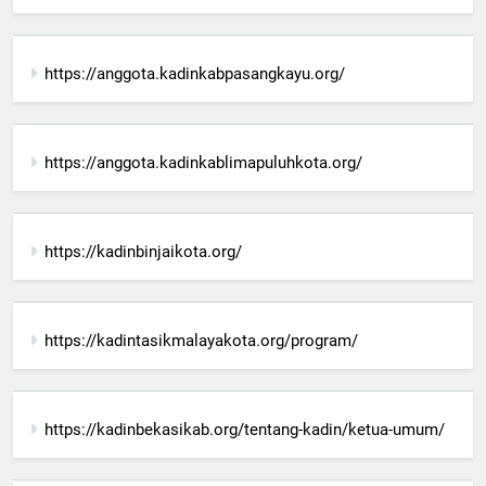
https://anggota.kadinkabpasangkayu.org/
https://anggota.kadinkablimapuluhkota.org/
https://kadinbinjaikota.org/
https://kadintasikmalayakota.org/program/
https://kadinbekasikab.org/tentang-kadin/ketua-umum/