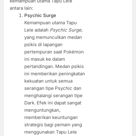
kemampuan utama Tapu Lele
antara lain:
Psychic Surge
Kemampuan utama Tapu
Lele adalah
Psychic Surge
,
yang memunculkan medan
psikis di lapangan
pertempuran saat Pokémon
ini masuk ke dalam
pertandingan. Medan psikis
ini memberikan peningkatan
kekuatan untuk semua
serangan tipe Psychic dan
menghalangi serangan tipe
Dark. Efek ini dapat sangat
menguntungkan,
memberikan keuntungan
strategis bagi pemain yang
menggunakan Tapu Lele