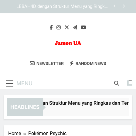
Skip
EDWINSLOT dengan Desain Responsif untuk
to
Berbagai Perangkat
content
LEBAH4D dengan Desain Responsif untuk
Berbagai Perangkat
EDWINSLOT dengan Struktur Menu yang Ringkas
dan Terarah
LEBAH4D dengan Struktur Menu yang Ringkas
dan Terarah
Jamon UA
Nikmati Jamon Iberico Berkualitas Dari
EDWINSLOT dengan Desain Responsif untuk
NEWSLETTER
RANDOM NEWS
Berbagai Perangkat
Jamonua. Produk Khas Spanyol Dengan
LEBAH4D dengan Desain Responsif untuk
Cita Rasa Autentik.
Berbagai Perangkat
MENU
DWINSLOT dengan Struktur Menu yang Ringkas dan Terarah
HEADLINES
Weeks Ago
Home
Pokémon Psychic