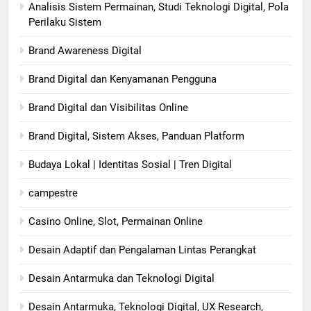
Analisis Sistem Permainan, Studi Teknologi Digital, Pola
Perilaku Sistem
Brand Awareness Digital
Brand Digital dan Kenyamanan Pengguna
Brand Digital dan Visibilitas Online
Brand Digital, Sistem Akses, Panduan Platform
Budaya Lokal | Identitas Sosial | Tren Digital
campestre
Casino Online, Slot, Permainan Online
Desain Adaptif dan Pengalaman Lintas Perangkat
Desain Antarmuka dan Teknologi Digital
Desain Antarmuka, Teknologi Digital, UX Research,