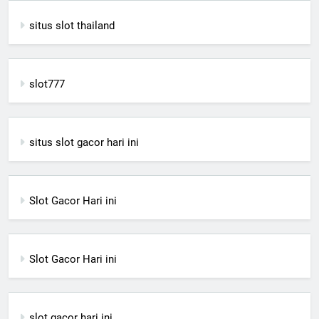
situs slot thailand
slot777
situs slot gacor hari ini
Slot Gacor Hari ini
Slot Gacor Hari ini
slot gacor hari ini