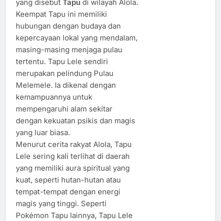
yang disebut
Tapu
di wilayah Alola.
Keempat Tapu ini memiliki
hubungan dengan budaya dan
kepercayaan lokal yang mendalam,
masing-masing menjaga pulau
tertentu. Tapu Lele sendiri
merupakan pelindung Pulau
Melemele. Ia dikenal dengan
kemampuannya untuk
mempengaruhi alam sekitar
dengan kekuatan psikis dan magis
yang luar biasa.
Menurut cerita rakyat Alola, Tapu
Lele sering kali terlihat di daerah
yang memiliki aura spiritual yang
kuat, seperti hutan-hutan atau
tempat-tempat dengan energi
magis yang tinggi. Seperti
Pokémon Tapu lainnya, Tapu Lele