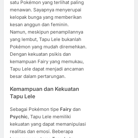
satu Pokémon yang terlihat paling
menawan. Sayapnya menyerupai
kelopak bunga yang memberikan
kesan anggun dan feminin.
Namun, meskipun penampilannya
yang lembut, Tapu Lele bukanlah
Pokémon yang mudah diremehkan.
Dengan kekuatan psikis dan
kemampuan Fairy yang memukau,
Tapu Lele dapat menjadi ancaman
besar dalam pertarungan.
Kemampuan dan Kekuatan
Tapu Lele
Sebagai Pokémon tipe
Fairy
dan
Psychic
, Tapu Lele memiliki
kekuatan yang dapat memanipulasi
realitas dan emosi. Beberapa