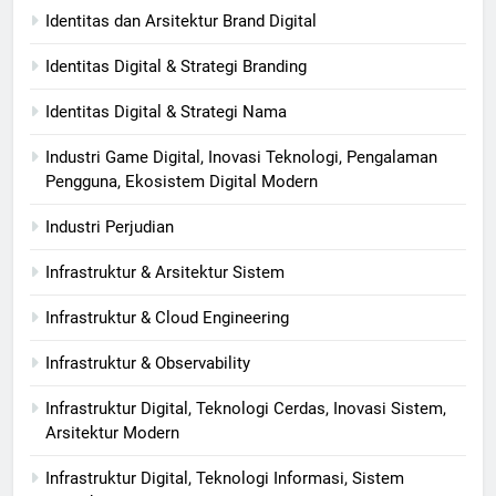
Identitas dan Arsitektur Brand Digital
Identitas Digital & Strategi Branding
Identitas Digital & Strategi Nama
Industri Game Digital, Inovasi Teknologi, Pengalaman
Pengguna, Ekosistem Digital Modern
Industri Perjudian
Infrastruktur & Arsitektur Sistem
Infrastruktur & Cloud Engineering
Infrastruktur & Observability
Infrastruktur Digital, Teknologi Cerdas, Inovasi Sistem,
Arsitektur Modern
Infrastruktur Digital, Teknologi Informasi, Sistem