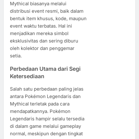
Mythical biasanya melalui
distribusi event resmi, baik dalam
bentuk item khusus, kode, maupun
event waktu terbatas. Hal ini
menjadikan mereka simbol
eksklusivitas dan sering diburu
oleh kolektor dan penggemar
setia.
Perbedaan Utama dari Segi
Ketersediaan
Salah satu perbedaan paling jelas
antara Pokémon Legendaris dan
Mythical terletak pada cara
mendapatkannya. Pokémon
Legendaris hampir selalu tersedia
di dalam game melalui gameplay
normal, meskipun dengan tingkat