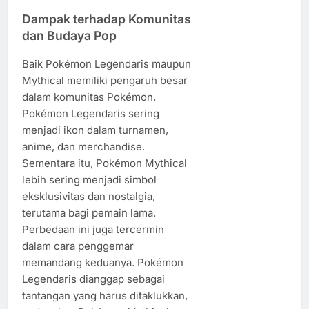
Dampak terhadap Komunitas
dan Budaya Pop
Baik Pokémon Legendaris maupun
Mythical memiliki pengaruh besar
dalam komunitas Pokémon.
Pokémon Legendaris sering
menjadi ikon dalam turnamen,
anime, dan merchandise.
Sementara itu, Pokémon Mythical
lebih sering menjadi simbol
eksklusivitas dan nostalgia,
terutama bagi pemain lama.
Perbedaan ini juga tercermin
dalam cara penggemar
memandang keduanya. Pokémon
Legendaris dianggap sebagai
tantangan yang harus ditaklukkan,