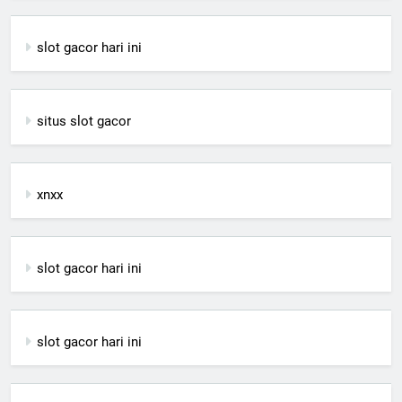
slot gacor hari ini
situs slot gacor
xnxx
slot gacor hari ini
slot gacor hari ini