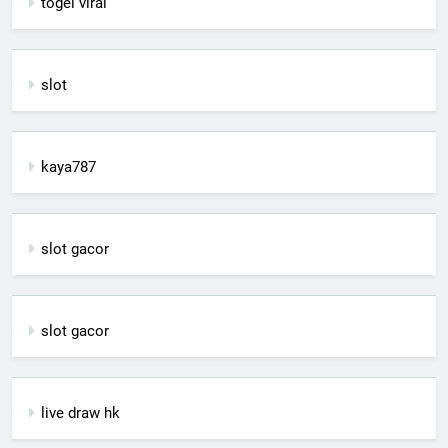
togel viral
slot
kaya787
slot gacor
slot gacor
live draw hk