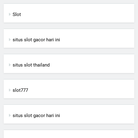
Slot
situs slot gacor hari ini
situs slot thailand
slot777
situs slot gacor hari ini