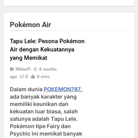
Pokémon Air
Tapu Lele: Pesona Pokémon
Air dengan Kekuatannya
yang Memikat
3f6ba31
8 months
ago
0
8 mins
Dalam dunia
POKEMON787
,
ada banyak karakter yang
memiliki keunikan dan
kekuatan luar biasa, salah
satunya adalah Tapu Lele.
Pokémon tipe Fairy dan
Psychic ini memikat banyak