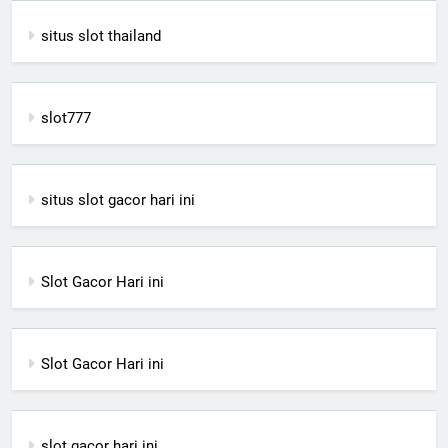
situs slot thailand
slot777
situs slot gacor hari ini
Slot Gacor Hari ini
Slot Gacor Hari ini
slot gacor hari ini