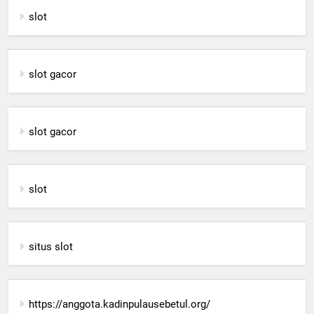
slot
slot gacor
slot gacor
slot
situs slot
https://anggota.kadinpulausebetul.org/