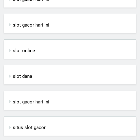
slot gacor hari ini
slot online
slot dana
slot gacor hari ini
situs slot gacor