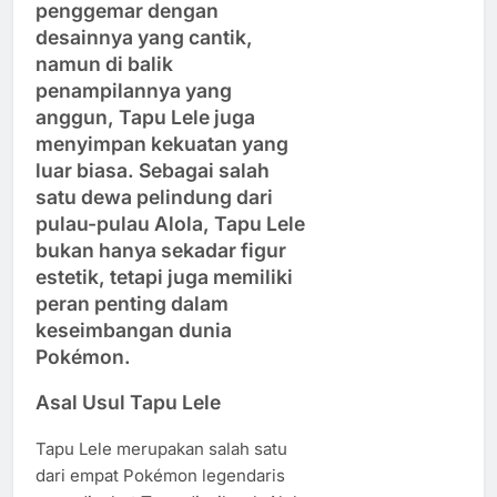
penggemar dengan
desainnya yang cantik,
namun di balik
penampilannya yang
anggun, Tapu Lele juga
menyimpan kekuatan yang
luar biasa. Sebagai salah
satu dewa pelindung dari
pulau-pulau Alola, Tapu Lele
bukan hanya sekadar figur
estetik, tetapi juga memiliki
peran penting dalam
keseimbangan dunia
Pokémon.
Asal Usul Tapu Lele
Tapu Lele merupakan salah satu
dari empat Pokémon legendaris