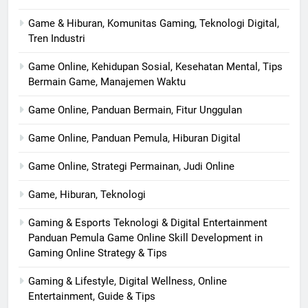
Game & Hiburan, Komunitas Gaming, Teknologi Digital,
Tren Industri
Game Online, Kehidupan Sosial, Kesehatan Mental, Tips
Bermain Game, Manajemen Waktu
Game Online, Panduan Bermain, Fitur Unggulan
Game Online, Panduan Pemula, Hiburan Digital
Game Online, Strategi Permainan, Judi Online
Game, Hiburan, Teknologi
Gaming & Esports Teknologi & Digital Entertainment
Panduan Pemula Game Online Skill Development in
Gaming Online Strategy & Tips
Gaming & Lifestyle, Digital Wellness, Online
Entertainment, Guide & Tips