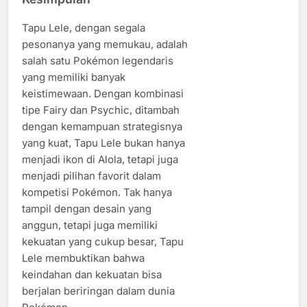
Tapu Lele, dengan segala
pesonanya yang memukau, adalah
salah satu Pokémon legendaris
yang memiliki banyak
keistimewaan. Dengan kombinasi
tipe Fairy dan Psychic, ditambah
dengan kemampuan strategisnya
yang kuat, Tapu Lele bukan hanya
menjadi ikon di Alola, tetapi juga
menjadi pilihan favorit dalam
kompetisi Pokémon. Tak hanya
tampil dengan desain yang
anggun, tetapi juga memiliki
kekuatan yang cukup besar, Tapu
Lele membuktikan bahwa
keindahan dan kekuatan bisa
berjalan beriringan dalam dunia