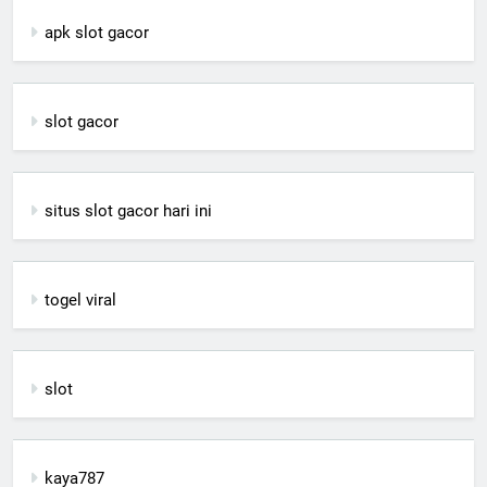
apk slot gacor
slot gacor
situs slot gacor hari ini
togel viral
slot
kaya787