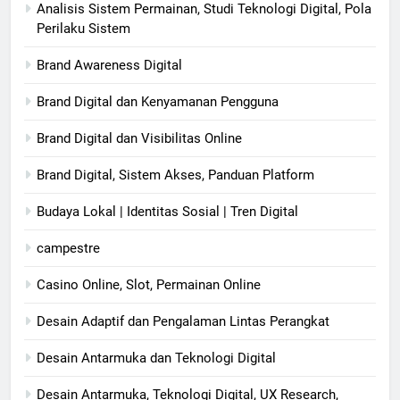
Analisis Sistem Permainan, Studi Teknologi Digital, Pola
Perilaku Sistem
Brand Awareness Digital
Brand Digital dan Kenyamanan Pengguna
Brand Digital dan Visibilitas Online
Brand Digital, Sistem Akses, Panduan Platform
Budaya Lokal | Identitas Sosial | Tren Digital
campestre
Casino Online, Slot, Permainan Online
Desain Adaptif dan Pengalaman Lintas Perangkat
Desain Antarmuka dan Teknologi Digital
Desain Antarmuka, Teknologi Digital, UX Research,