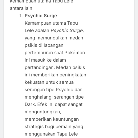
kemampuan utama Tapu Lele
antara lain:
Psychic Surge
Kemampuan utama Tapu
Lele adalah
Psychic Surge
,
yang memunculkan medan
psikis di lapangan
pertempuran saat Pokémon
ini masuk ke dalam
pertandingan. Medan psikis
ini memberikan peningkatan
kekuatan untuk semua
serangan tipe Psychic dan
menghalangi serangan tipe
Dark. Efek ini dapat sangat
menguntungkan,
memberikan keuntungan
strategis bagi pemain yang
menggunakan Tapu Lele