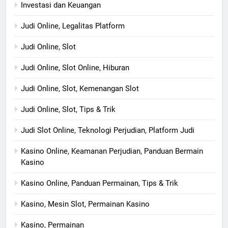
Investasi dan Keuangan
Judi Online, Legalitas Platform
Judi Online, Slot
Judi Online, Slot Online, Hiburan
Judi Online, Slot, Kemenangan Slot
Judi Online, Slot, Tips & Trik
Judi Slot Online, Teknologi Perjudian, Platform Judi
Kasino Online, Keamanan Perjudian, Panduan Bermain
Kasino
Kasino Online, Panduan Permainan, Tips & Trik
Kasino, Mesin Slot, Permainan Kasino
Kasino, Permainan