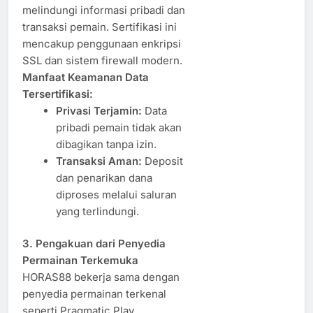
melindungi informasi pribadi dan
transaksi pemain. Sertifikasi ini
mencakup penggunaan enkripsi
SSL dan sistem firewall modern.
Manfaat Keamanan Data
Tersertifikasi:
Privasi Terjamin:
Data
pribadi pemain tidak akan
dibagikan tanpa izin.
Transaksi Aman:
Deposit
dan penarikan dana
diproses melalui saluran
yang terlindungi.
3. Pengakuan dari Penyedia
Permainan Terkemuka
HORAS88 bekerja sama dengan
penyedia permainan terkenal
seperti Pragmatic Play,