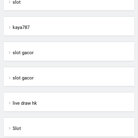
slot
kaya787
slot gacor
slot gacor
live draw hk
Slot