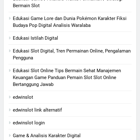
Bermain Slot
Edukasi Game Lore dan Dunia Pokémon Karakter Fiksi
Budaya Pop Digital Analisis Waralaba
Edukasi Istilah Digital
Edukasi Slot Digital, Tren Permainan Online, Pengalaman
Pengguna
Edukasi Slot Online Tips Bermain Sehat Manajemen
Keuangan Game Panduan Pemain Slot Slot Online
Bertanggung Jawab
edwinslot
edwinslot link alternatif
edwinslot login
Game & Analisis Karakter Digital