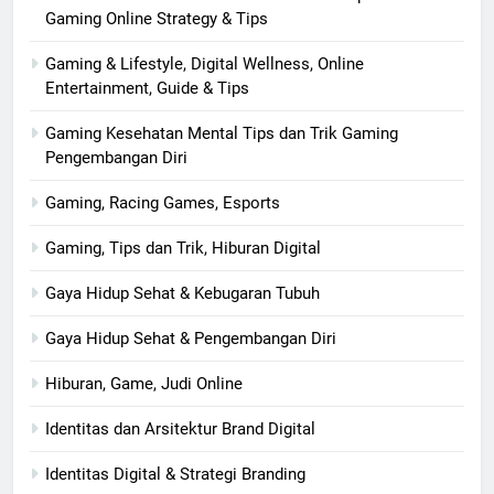
Gaming Online Strategy & Tips
Gaming & Lifestyle, Digital Wellness, Online
Entertainment, Guide & Tips
Gaming Kesehatan Mental Tips dan Trik Gaming
Pengembangan Diri
Gaming, Racing Games, Esports
Gaming, Tips dan Trik, Hiburan Digital
Gaya Hidup Sehat & Kebugaran Tubuh
Gaya Hidup Sehat & Pengembangan Diri
Hiburan, Game, Judi Online
Identitas dan Arsitektur Brand Digital
Identitas Digital & Strategi Branding