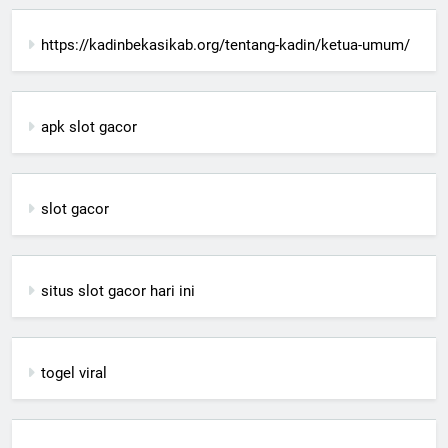
https://kadinbekasikab.org/tentang-kadin/ketua-umum/
apk slot gacor
slot gacor
situs slot gacor hari ini
togel viral