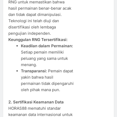
RNG untuk memastikan bahwa
hasil permainan benar-benar acak
dan tidak dapat dimanipulasi.
Teknologi ini telah diuji dan
disertifikasi oleh lembaga
pengujian independen.
Keunggulan RNG Tersertifikasi:
Keadilan dalam Permainan:
Setiap pemain memiliki
peluang yang sama untuk
menang.
Transparansi:
Pemain dapat
yakin bahwa hasil
permainan tidak dipengaruhi
oleh pihak mana pun.
2. Sertifikasi Keamanan Data
HORAS88 mematuhi standar
keamanan data internasional untuk