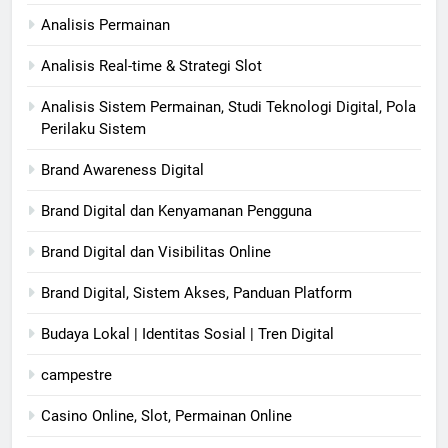
Analisis Permainan
Analisis Real-time & Strategi Slot
Analisis Sistem Permainan, Studi Teknologi Digital, Pola
Perilaku Sistem
Brand Awareness Digital
Brand Digital dan Kenyamanan Pengguna
Brand Digital dan Visibilitas Online
Brand Digital, Sistem Akses, Panduan Platform
Budaya Lokal | Identitas Sosial | Tren Digital
campestre
Casino Online, Slot, Permainan Online