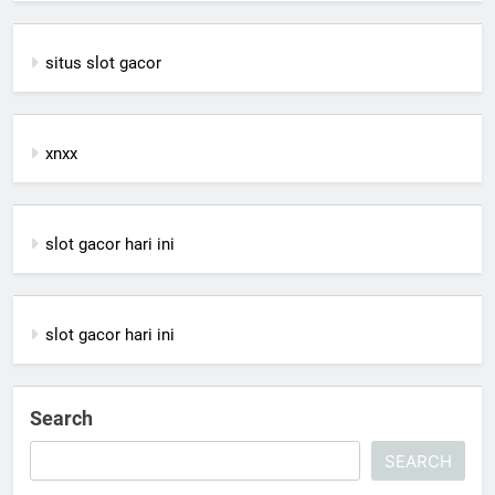
situs slot gacor
xnxx
slot gacor hari ini
slot gacor hari ini
Search
SEARCH