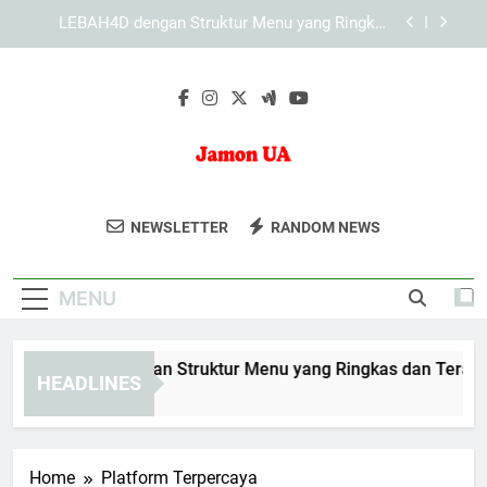
Skip
EDWINSLOT dengan Desain Responsif untuk
to
Berbagai Perangkat
content
LEBAH4D dengan Desain Responsif untuk
Berbagai Perangkat
EDWINSLOT dengan Struktur Menu yang Ringkas
dan Terarah
LEBAH4D dengan Struktur Menu yang Ringkas
dan Terarah
Jamon UA
Nikmati Jamon Iberico Berkualitas Dari
EDWINSLOT dengan Desain Responsif untuk
NEWSLETTER
RANDOM NEWS
Berbagai Perangkat
Jamonua. Produk Khas Spanyol Dengan
LEBAH4D dengan Desain Responsif untuk
Cita Rasa Autentik.
Berbagai Perangkat
MENU
EDWINSLOT dengan Struktur Menu yang Ringkas dan Terarah
HEADLINES
 Weeks Ago
Home
Platform Terpercaya