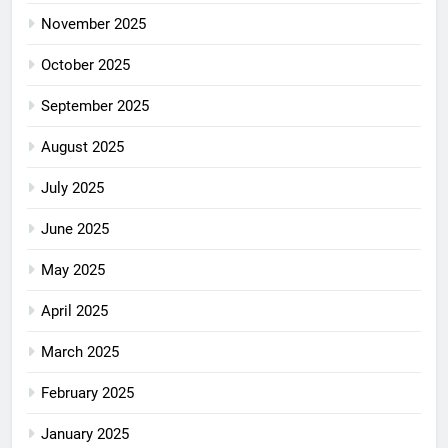
November 2025
October 2025
September 2025
August 2025
July 2025
June 2025
May 2025
April 2025
March 2025
February 2025
January 2025