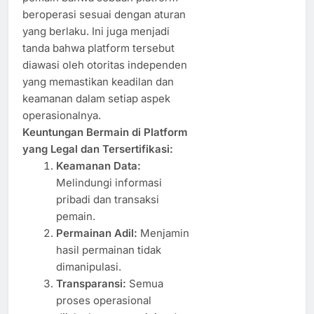
beroperasi sesuai dengan aturan
yang berlaku. Ini juga menjadi
tanda bahwa platform tersebut
diawasi oleh otoritas independen
yang memastikan keadilan dan
keamanan dalam setiap aspek
operasionalnya.
Keuntungan Bermain di Platform
yang Legal dan Tersertifikasi:
Keamanan Data:
Melindungi informasi
pribadi dan transaksi
pemain.
Permainan Adil:
Menjamin
hasil permainan tidak
dimanipulasi.
Transparansi:
Semua
proses operasional