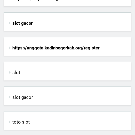
slot gacor
https://anggota.kadinbogorkab.org/register
slot
slot gacor
toto slot