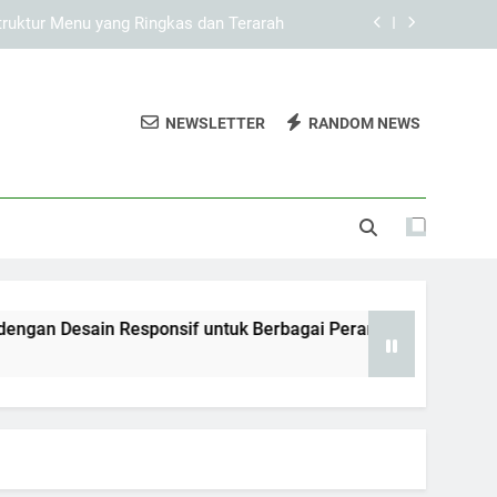
uktur Menu yang Ringkas dan Terarah
 Responsif untuk Berbagai Perangkat
 Responsif untuk Berbagai Perangkat
NEWSLETTER
RANDOM NEWS
uktur Menu yang Ringkas dan Terarah
engan Cita Rasa Autentik.
uktur Menu yang Ringkas dan Terarah
 Responsif untuk Berbagai Perangkat
 Responsif untuk Berbagai Perangkat
n Responsif untuk Berbagai Perangkat
LEBAH4D dengan
3 Weeks Ago