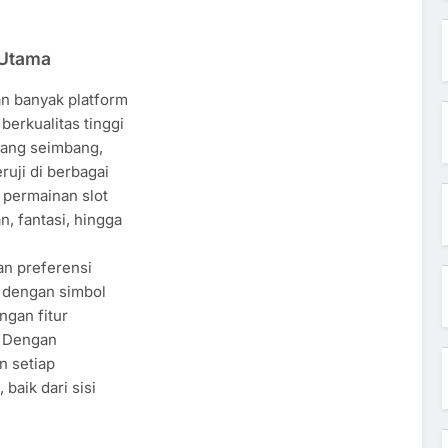
 Utama
n banyak platform
berkualitas tinggi
ang seimbang,
ruji di berbagai
 permainan slot
n, fantasi, hingga
n preferensi
 dengan simbol
engan fitur
t. Dengan
n setiap
baik dari sisi