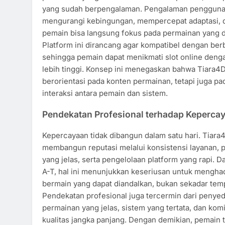
yang sudah berpengalaman. Pengalaman pengguna 
mengurangi kebingungan, mempercepat adaptasi,
pemain bisa langsung fokus pada permainan yang d
Platform ini dirancang agar kompatibel dengan ber
sehingga pemain dapat menikmati slot online dengan
lebih tinggi. Konsep ini menegaskan bahwa Tiara4D
berorientasi pada konten permainan, tetapi juga pad
interaksi antara pemain dan sistem.
Pendekatan Profesional terhadap Keperc
Kepercayaan tidak dibangun dalam satu hari. Tiar
membangun reputasi melalui konsistensi layanan, p
yang jelas, serta pengelolaan platform yang rapi. 
A-T, hal ini menunjukkan keseriusan untuk mengha
bermain yang dapat diandalkan, bukan sekadar temp
Pendekatan profesional juga tercermin dari penyed
permainan yang jelas, sistem yang tertata, dan ko
kualitas jangka panjang. Dengan demikian, pemain 