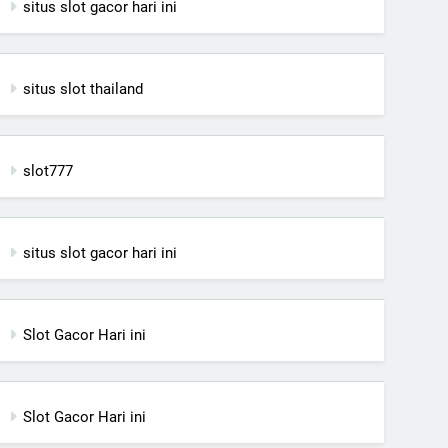
situs slot gacor hari ini
situs slot thailand
slot777
situs slot gacor hari ini
Slot Gacor Hari ini
Slot Gacor Hari ini