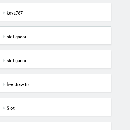
kaya787
slot gacor
slot gacor
live draw hk
Slot