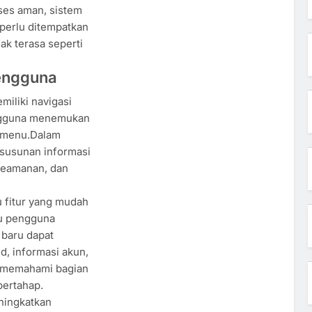
kses aman, sistem
 perlu ditempatkan
dak terasa seperti
engguna
iliki navigasi
ngguna menemukan
i menu.Dalam
 susunan informasi
keamanan, dan
u fitur yang mudah
tu pengguna
baru dapat
d, informasi akun,
h memahami bagian
bertahap.
ningkatkan