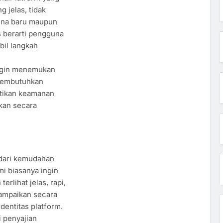
 jelas, tidak
una baru maupun
 berarti pengguna
il langkah
ingin menemukan
membutuhkan
atikan keamanan
kan secara
 dari kemudahan
 biasanya ingin
rlihat jelas, rapi,
sampaikan secara
entitas platform.
i penyajian