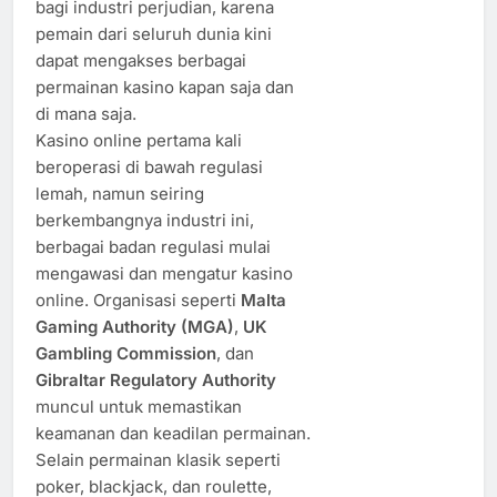
bagi industri perjudian, karena
pemain dari seluruh dunia kini
dapat mengakses berbagai
permainan kasino kapan saja dan
di mana saja.
Kasino online pertama kali
beroperasi di bawah regulasi
lemah, namun seiring
berkembangnya industri ini,
berbagai badan regulasi mulai
mengawasi dan mengatur kasino
online. Organisasi seperti
Malta
Gaming Authority (MGA)
,
UK
Gambling Commission
, dan
Gibraltar Regulatory Authority
muncul untuk memastikan
keamanan dan keadilan permainan.
Selain permainan klasik seperti
poker, blackjack, dan roulette,