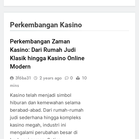
Perkembangan Kasino
Perkembangan Zaman
Kasino: Dari Rumah Judi
Klasik hingga Kasino Online
Modern
3f6ba31
2 years ago
0
10
mins
Kasino telah menjadi simbol
hiburan dan kemewahan selama
berabad-abad. Dari rumah-rumah
judi sederhana hingga kompleks
kasino megah, industri ini
mengalami perubahan besar di