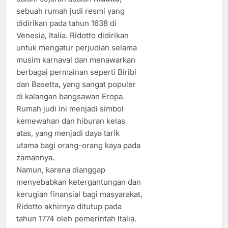
sebuah rumah judi resmi yang
didirikan pada tahun 1638 di
Venesia, Italia. Ridotto didirikan
untuk mengatur perjudian selama
musim karnaval dan menawarkan
berbagai permainan seperti Biribi
dan Basetta, yang sangat populer
di kalangan bangsawan Eropa.
Rumah judi ini menjadi simbol
kemewahan dan hiburan kelas
atas, yang menjadi daya tarik
utama bagi orang-orang kaya pada
zamannya.
Namun, karena dianggap
menyebabkan ketergantungan dan
kerugian finansial bagi masyarakat,
Ridotto akhirnya ditutup pada
tahun 1774 oleh pemerintah Italia.