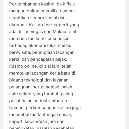
Perkembangan kasino, baik fisik
maupun online, memiliki dampak
signifikan secara sosial dan
ekonomi. Kasino fisik seperti yang
ada di Las Vegas dan Makau telah
memberikan kontribusi besar
terhadap ekonomi lokal melalui
pariwisata, penciptaan lapangan
kerja, dan pendapatan pajak.
Kasino online, di sisi lain, telah
membuka lapangan kerja baru di
bidang teknologi dan layanan
pelanggan, serta menjadi salah
satu sektor yang tumbuh paling
pesat dalam industri hiburan.
Namun, perkembangan kasino juga
menimbulkan tantangan sosial,
seperti kecanduan judi dan
peningkatan masalah kesehatan