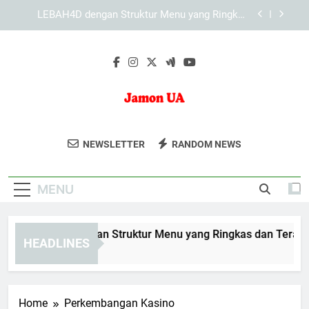
Skip
EDWINSLOT dengan Desain Responsif untuk
to
Berbagai Perangkat
content
LEBAH4D dengan Desain Responsif untuk
Berbagai Perangkat
EDWINSLOT dengan Struktur Menu yang Ringkas
dan Terarah
LEBAH4D dengan Struktur Menu yang Ringkas
dan Terarah
Jamon UA
Nikmati Jamon Iberico Berkualitas Dari
EDWINSLOT dengan Desain Responsif untuk
NEWSLETTER
RANDOM NEWS
Berbagai Perangkat
Jamonua. Produk Khas Spanyol Dengan
LEBAH4D dengan Desain Responsif untuk
Cita Rasa Autentik.
Berbagai Perangkat
MENU
DWINSLOT dengan Struktur Menu yang Ringkas dan Terarah
HEADLINES
Weeks Ago
Home
Perkembangan Kasino