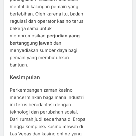
mental di kalangan pemain yang
berlebihan. Oleh karena itu, badan
regulasi dan operator kasino terus
bekerja sama untuk
mempromosikan
perjudian yang
bertanggung jawab
dan
menyediakan sumber daya bagi
pemain yang membutuhkan
bantuan.
Kesimpulan
Perkembangan zaman kasino
mencerminkan bagaimana industri
ini terus beradaptasi dengan
teknologi dan perubahan sosial.
Dari rumah judi sederhana di Eropa
hingga kompleks kasino mewah di
Las Vegas dan kasino online yang