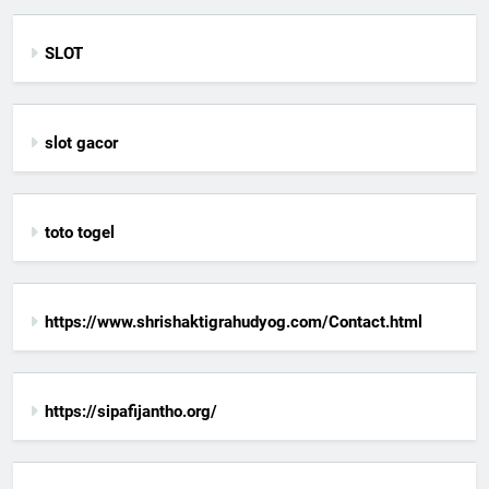
SLOT
slot gacor
toto togel
https://www.shrishaktigrahudyog.com/Contact.html
https://sipafijantho.org/