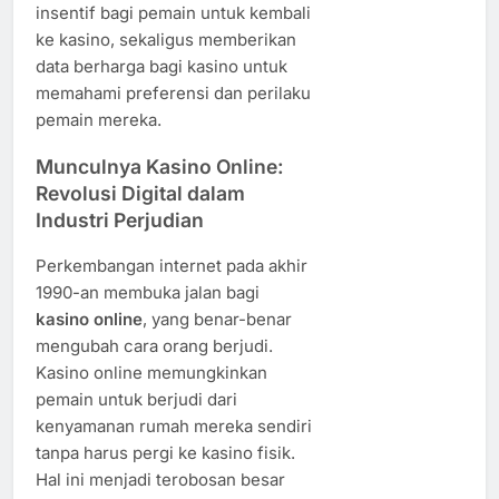
insentif bagi pemain untuk kembali
ke kasino, sekaligus memberikan
data berharga bagi kasino untuk
memahami preferensi dan perilaku
pemain mereka.
Munculnya Kasino Online:
Revolusi Digital dalam
Industri Perjudian
Perkembangan internet pada akhir
1990-an membuka jalan bagi
kasino online
, yang benar-benar
mengubah cara orang berjudi.
Kasino online memungkinkan
pemain untuk berjudi dari
kenyamanan rumah mereka sendiri
tanpa harus pergi ke kasino fisik.
Hal ini menjadi terobosan besar