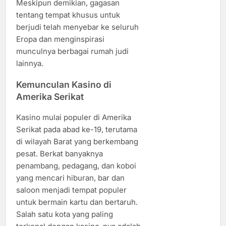
Meskipun demikian, gagasan
tentang tempat khusus untuk
berjudi telah menyebar ke seluruh
Eropa dan menginspirasi
munculnya berbagai rumah judi
lainnya.
Kemunculan Kasino di
Amerika Serikat
Kasino mulai populer di Amerika
Serikat pada abad ke-19, terutama
di wilayah Barat yang berkembang
pesat. Berkat banyaknya
penambang, pedagang, dan koboi
yang mencari hiburan, bar dan
saloon menjadi tempat populer
untuk bermain kartu dan bertaruh.
Salah satu kota yang paling