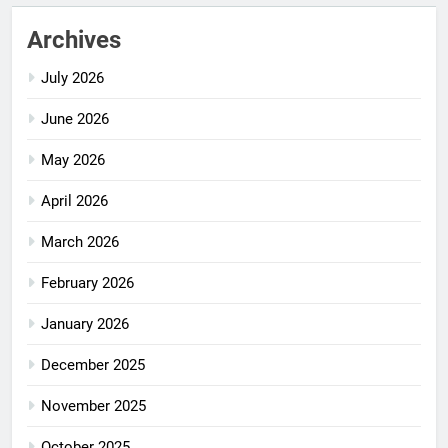
Archives
July 2026
June 2026
May 2026
April 2026
March 2026
February 2026
January 2026
December 2025
November 2025
October 2025