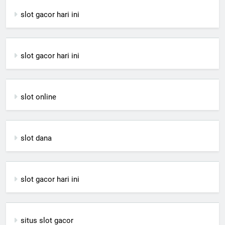
slot gacor hari ini
slot gacor hari ini
slot online
slot dana
slot gacor hari ini
situs slot gacor