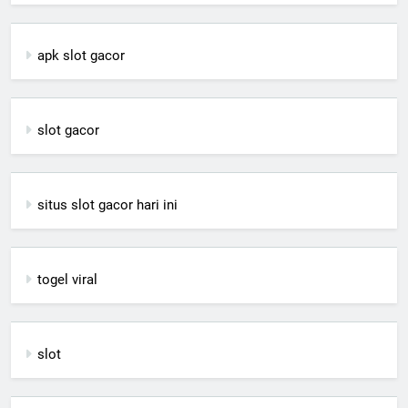
apk slot gacor
slot gacor
situs slot gacor hari ini
togel viral
slot