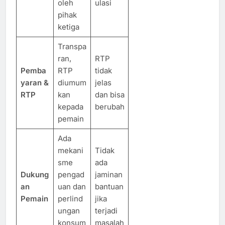
oleh
ulasi
pihak
ketiga
Transpa
ran,
RTP
Pemba
RTP
tidak
yaran &
diumum
jelas
RTP
kan
dan bisa
kepada
berubah
pemain
Ada
mekani
Tidak
sme
ada
Dukung
pengad
jaminan
an
uan dan
bantuan
Pemain
perlind
jika
ungan
terjadi
konsum
masalah