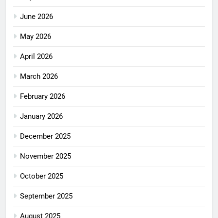
June 2026
May 2026
April 2026
March 2026
February 2026
January 2026
December 2025
November 2025
October 2025
September 2025
August 2025