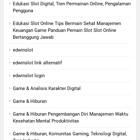
Edukasi Slot Digital, Tren Permainan Online, Pengalaman
Pengguna
Edukasi Slot Online Tips Bermain Sehat Manajemen
Keuangan Game Panduan Pemain Slot Slot Online
Bertanggung Jawab
edwinslot
edwinslot link alternatif
edwinslot login
Game & Analisis Karakter Digital
Game & Hiburan
Game & Hiburan Pengembangan Diri Manajemen Waktu
Kesehatan Mental Produktivitas
Game & Hiburan, Komunitas Gaming, Teknologi Digital,