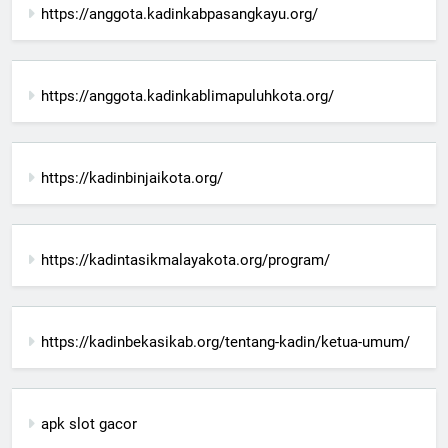
https://anggota.kadinkabpasangkayu.org/
https://anggota.kadinkablimapuluhkota.org/
https://kadinbinjaikota.org/
https://kadintasikmalayakota.org/program/
https://kadinbekasikab.org/tentang-kadin/ketua-umum/
apk slot gacor