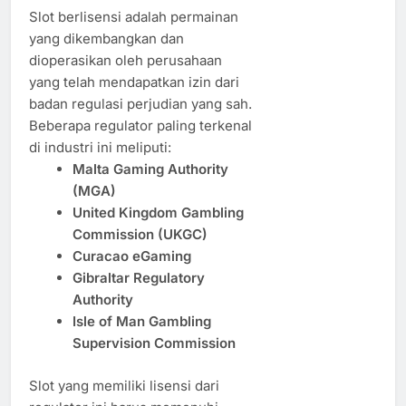
Slot berlisensi adalah permainan
yang dikembangkan dan
dioperasikan oleh perusahaan
yang telah mendapatkan izin dari
badan regulasi perjudian yang sah.
Beberapa regulator paling terkenal
di industri ini meliputi:
Malta Gaming Authority
(MGA)
United Kingdom Gambling
Commission (UKGC)
Curacao eGaming
Gibraltar Regulatory
Authority
Isle of Man Gambling
Supervision Commission
Slot yang memiliki lisensi dari