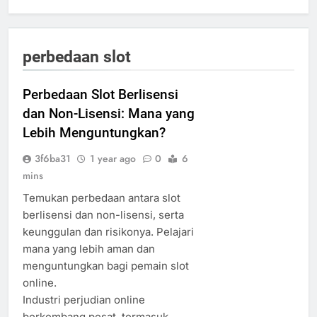
perbedaan slot
Perbedaan Slot Berlisensi
dan Non-Lisensi: Mana yang
Lebih Menguntungkan?
3f6ba31
1 year ago
0
6
mins
Temukan perbedaan antara slot
berlisensi dan non-lisensi, serta
keunggulan dan risikonya. Pelajari
mana yang lebih aman dan
menguntungkan bagi pemain slot
online.
Industri perjudian online
berkembang pesat, termasuk