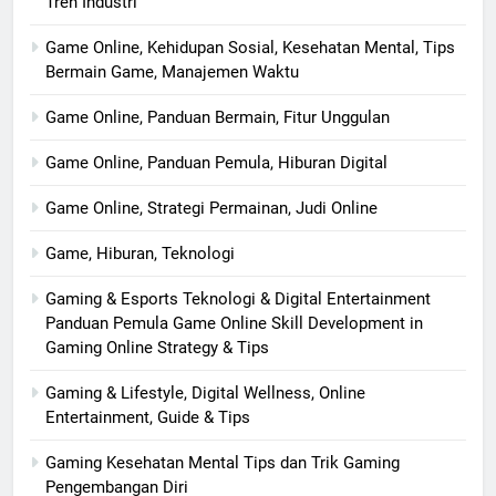
Tren Industri
Game Online, Kehidupan Sosial, Kesehatan Mental, Tips
Bermain Game, Manajemen Waktu
Game Online, Panduan Bermain, Fitur Unggulan
Game Online, Panduan Pemula, Hiburan Digital
Game Online, Strategi Permainan, Judi Online
Game, Hiburan, Teknologi
Gaming & Esports Teknologi & Digital Entertainment
Panduan Pemula Game Online Skill Development in
Gaming Online Strategy & Tips
Gaming & Lifestyle, Digital Wellness, Online
Entertainment, Guide & Tips
Gaming Kesehatan Mental Tips dan Trik Gaming
Pengembangan Diri