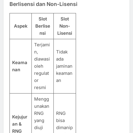
Berlisensi dan Non-Lisensi
Slot
Slot
Aspek
Berlise
Non-
nsi
Lisensi
Terjami
n,
Tidak
diawasi
ada
Keama
oleh
jaminan
nan
regulat
keaman
or
an
resmi
Mengg
unakan
RNG
RNG
Kejujur
yang
bisa
an &
diuji
dimanip
RNG