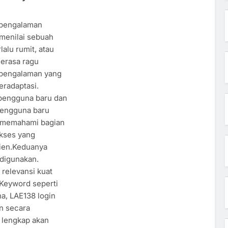
 pengalaman
menilai sebuah
lalu rumit, atau
merasa ragu
 pengalaman yang
eradaptasi.
 pengguna baru dan
Pengguna baru
h memahami bagian
kses yang
sien.Keduanya
digunakan.
 relevansi kuat
Keyword seperti
, LAE138 login
n secara
 lengkap akan