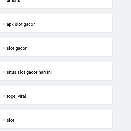
umum/
apk slot gacor
slot gacor
situs slot gacor hari ini
togel viral
slot