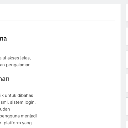
na
i akses jelas,
 dan pengalaman
nan
ik untuk dibahas
smi, sistem login,
mudah
 pengguna menjadi
i platform yang