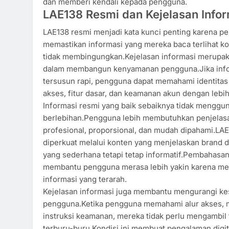
dan memberi kendali kepada pengguna.
LAE138 Resmi dan Kejelasan Info
LAE138 resmi menjadi kata kunci penting karena p
memastikan informasi yang mereka baca terlihat kon
tidak membingungkan.Kejelasan informasi merupak
dalam membangun kenyamanan pengguna.Jika info
tersusun rapi, pengguna dapat memahami identitas
akses, fitur dasar, dan keamanan akun dengan lebi
Informasi resmi yang baik sebaiknya tidak menggu
berlebihan.Pengguna lebih membutuhkan penjelas
profesional, proporsional, dan mudah dipahami.LA
diperkuat melalui konten yang menjelaskan brand 
yang sederhana tetapi tetap informatif.Pembahasan 
membantu pengguna merasa lebih yakin karena m
informasi yang terarah.
Kejelasan informasi juga membantu mengurangi ke
pengguna.Ketika pengguna memahami alur akses, 
instruksi keamanan, mereka tidak perlu mengambil 
terburu-buru.Kondisi ini membuat pengalaman digita