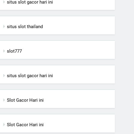
situs slot gacor hari ini
situs slot thailand
slot777
situs slot gacor hari ini
Slot Gacor Hari ini
Slot Gacor Hari ini