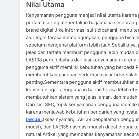
Nilai Utama
Kenyamanan pengguna menjadi nilai utama karena
pertama sering menentukan bagaimana seseorang 
brand digital.Jika informasi sulit dipahami, menu ter
alur login terasa membingungkan, pengguna bisa 
sebelum mengenal platform lebih jauh.Sebaliknya,
jelas dan tertata membuat pengguna lebih mudah b
LAE138 perlu dibahas dari sisi kenyamanan karena
pengguna aktif memiliki kebutuhan yang berbeda.
membutuhkan panduan sederhana agar tidak sala
penting.Sementara pengguna aktif membutuhkan a
konsisten agar penggunaan harian terasa lebih efi
membutuhkan sistem yang jelas, aman, dan mudah 
Dari sisi SEO, topik kenyamanan pengguna memiliki
karena menjawab kebutuhan pencarian yang nyata.
lae138
akses nyaman, LAE138 pengalaman pengguna
mudah, dan LAE138 navigasi mudah dapat digunaka
natural.Artikel yang membahas kenyamanan secara