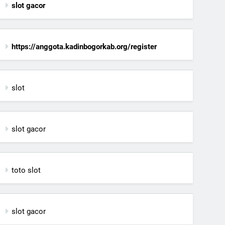
slot gacor
https://anggota.kadinbogorkab.org/register
slot
slot gacor
toto slot
slot gacor