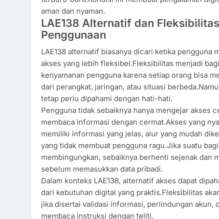
aman dan nyaman.
LAE138 Alternatif dan Fleksibilita
Penggunaan
LAE138 alternatif biasanya dicari ketika pengguna
akses yang lebih fleksibel.Fleksibilitas menjadi ba
kenyamanan pengguna karena setiap orang bisa m
dari perangkat, jaringan, atau situasi berbeda.Namun
tetap perlu dipahami dengan hati-hati.
Pengguna tidak sebaiknya hanya mengejar akses c
membaca informasi dengan cermat.Akses yang nya
memiliki informasi yang jelas, alur yang mudah dike
yang tidak membuat pengguna ragu.Jika suatu bagi
membingungkan, sebaiknya berhenti sejenak dan 
sebelum memasukkan data pribadi.
Dalam konteks LAE138, alternatif akses dapat dipa
dari kebutuhan digital yang praktis.Fleksibilitas ak
jika disertai validasi informasi, perlindungan akun,
membaca instruksi dengan teliti.