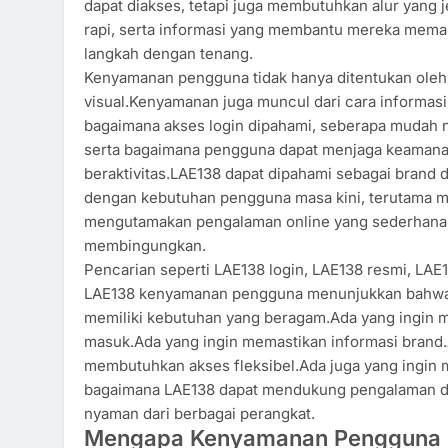
dapat diakses, tetapi juga membutuhkan alur yang j
rapi, serta informasi yang membantu mereka mema
langkah dengan tenang.
Kenyamanan pengguna tidak hanya ditentukan oleh
visual.Kenyamanan juga muncul dari cara informasi
bagaimana akses login dipahami, seberapa mudah na
serta bagaimana pengguna dapat menjaga keamana
beraktivitas.LAE138 dapat dipahami sebagai brand d
dengan kebutuhan pengguna masa kini, terutama 
mengutamakan pengalaman online yang sederhana, e
membingungkan.
Pencarian seperti LAE138 login, LAE138 resmi, LAE13
LAE138 kenyamanan pengguna menunjukkan bahw
memiliki kebutuhan yang beragam.Ada yang ingin
masuk.Ada yang ingin memastikan informasi brand
membutuhkan akses fleksibel.Ada juga yang ingi
bagaimana LAE138 dapat mendukung pengalaman dig
nyaman dari berbagai perangkat.
Mengapa Kenyamanan Pengguna 