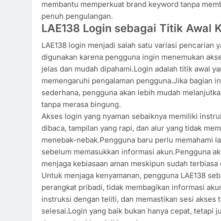
membantu memperkuat brand keyword tanpa membu
penuh pengulangan.
LAE138 Login sebagai Titik Awal
LAE138 login menjadi salah satu variasi pencarian 
digunakan karena pengguna ingin menemukan aks
jelas dan mudah dipahami.Login adalah titik awal y
memengaruhi pengalaman pengguna.Jika bagian ini
sederhana, pengguna akan lebih mudah melanjutkan 
tanpa merasa bingung.
Akses login yang nyaman sebaiknya memiliki instr
dibaca, tampilan yang rapi, dan alur yang tidak m
menebak-nebak.Pengguna baru perlu memahami la
sebelum memasukkan informasi akun.Pengguna akti
menjaga kebiasaan aman meskipun sudah terbiasa 
Untuk menjaga kenyamanan, pengguna LAE138 seb
perangkat pribadi, tidak membagikan informasi ak
instruksi dengan teliti, dan memastikan sesi akses 
selesai.Login yang baik bukan hanya cepat, tetapi j