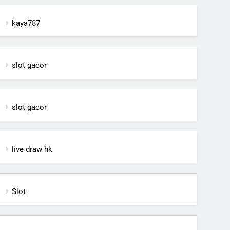
kaya787
slot gacor
slot gacor
live draw hk
Slot