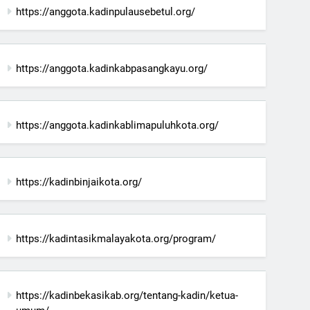
https://anggota.kadinpulausebetul.org/
https://anggota.kadinkabpasangkayu.org/
https://anggota.kadinkablimapuluhkota.org/
https://kadinbinjaikota.org/
https://kadintasikmalayakota.org/program/
https://kadinbekasikab.org/tentang-kadin/ketua-