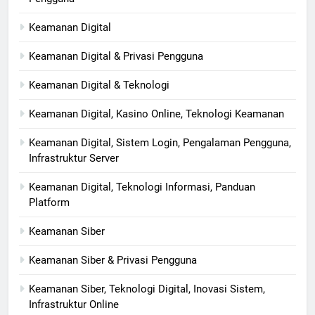
Keamanan Digital
Keamanan Digital & Privasi Pengguna
Keamanan Digital & Teknologi
Keamanan Digital, Kasino Online, Teknologi Keamanan
Keamanan Digital, Sistem Login, Pengalaman Pengguna,
Infrastruktur Server
Keamanan Digital, Teknologi Informasi, Panduan
Platform
Keamanan Siber
Keamanan Siber & Privasi Pengguna
Keamanan Siber, Teknologi Digital, Inovasi Sistem,
Infrastruktur Online