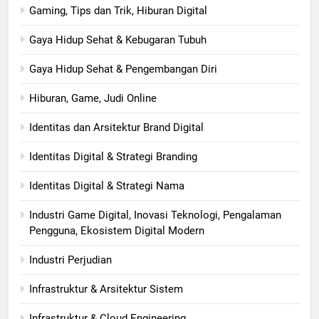
Gaming, Tips dan Trik, Hiburan Digital
Gaya Hidup Sehat & Kebugaran Tubuh
Gaya Hidup Sehat & Pengembangan Diri
Hiburan, Game, Judi Online
Identitas dan Arsitektur Brand Digital
Identitas Digital & Strategi Branding
Identitas Digital & Strategi Nama
Industri Game Digital, Inovasi Teknologi, Pengalaman
Pengguna, Ekosistem Digital Modern
Industri Perjudian
Infrastruktur & Arsitektur Sistem
Infrastruktur & Cloud Engineering