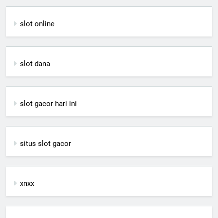
slot online
slot dana
slot gacor hari ini
situs slot gacor
xnxx