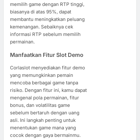
memilih game dengan RTP tinggi,
biasanya di atas 95%, dapat
membantu meningkatkan peluang
kemenangan. Sebaiknya cek
informasi RTP sebelum memilih
permainan.
Manfaatkan Fitur Slot Demo
Corlaslot menyediakan fitur demo
yang memungkinkan pemain
mencoba berbagai game tanpa
risiko. Dengan fitur ini, kamu dapat
mengenal pola permainan, fitur
bonus, dan volatilitas game
sebelum bertaruh dengan uang
asli. Ini langkah penting untuk
menentukan game mana yang
cocok dengan gaya bermainmu.