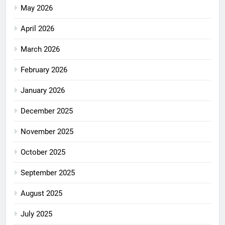
May 2026
April 2026
March 2026
February 2026
January 2026
December 2025
November 2025
October 2025
September 2025
August 2025
July 2025