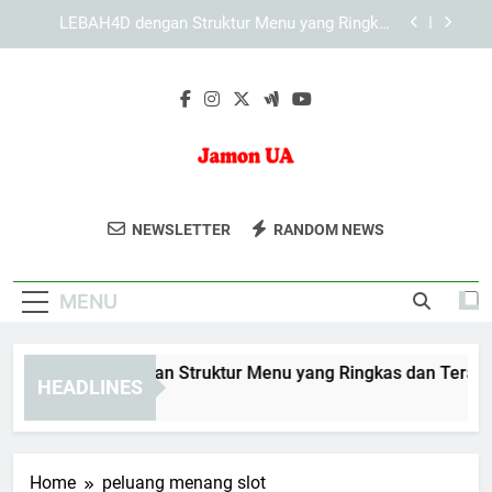
Skip
EDWINSLOT dengan Desain Responsif untuk
to
Berbagai Perangkat
content
LEBAH4D dengan Desain Responsif untuk
Berbagai Perangkat
EDWINSLOT dengan Struktur Menu yang Ringkas
dan Terarah
LEBAH4D dengan Struktur Menu yang Ringkas
dan Terarah
Jamon UA
Nikmati Jamon Iberico Berkualitas Dari
EDWINSLOT dengan Desain Responsif untuk
NEWSLETTER
RANDOM NEWS
Berbagai Perangkat
Jamonua. Produk Khas Spanyol Dengan
LEBAH4D dengan Desain Responsif untuk
Cita Rasa Autentik.
Berbagai Perangkat
MENU
DWINSLOT dengan Struktur Menu yang Ringkas dan Terarah
HEADLINES
Weeks Ago
Home
peluang menang slot