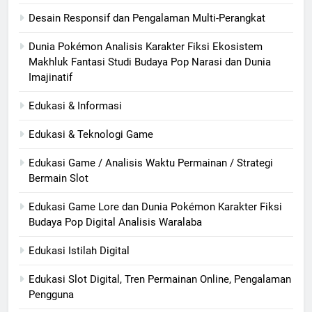
Desain Responsif dan Pengalaman Multi-Perangkat
Dunia Pokémon Analisis Karakter Fiksi Ekosistem
Makhluk Fantasi Studi Budaya Pop Narasi dan Dunia
Imajinatif
Edukasi & Informasi
Edukasi & Teknologi Game
Edukasi Game / Analisis Waktu Permainan / Strategi
Bermain Slot
Edukasi Game Lore dan Dunia Pokémon Karakter Fiksi
Budaya Pop Digital Analisis Waralaba
Edukasi Istilah Digital
Edukasi Slot Digital, Tren Permainan Online, Pengalaman
Pengguna