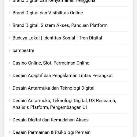
Brand Digital dan Kenyamanan Pengguna
Brand Digital dan Visibilitas Online
Brand Digital, Sistem Akses, Panduan Platform
Budaya Lokal | Identitas Sosial | Tren Digital
campestre
Casino Online, Slot, Permainan Online
Desain Adaptif dan Pengalaman Lintas Perangkat
Desain Antarmuka dan Teknologi Digital
Desain Antarmuka, Teknologi Digital, UX Research,
Analisis Platform, Pengembangan UI
Desain Digital dan Kemudahan Akses
Desain Permainan & Psikologi Pemain