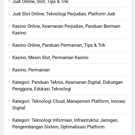
Judi Online, Slot, Tips & Trik
Judi Slot Online, Teknologi Perjudian, Platform Judi
Kasino Online, Keamanan Perjudian, Panduan Bermain
Kasino
Kasino Online, Panduan Permainan, Tips & Trik
Kasino, Mesin Slot, Permainan Kasino
Kasino, Permainan
Kategori: Panduan Teknis, Keamanan Digital, Dukungan
Pengguna, Edukasi Teknologi
Kategori: Teknologi Cloud, Manajemen Platform, Inovasi
Digital
Kategori: Teknologi Informasi, Infrastruktur Jaringan,
Pengembangan Sistem, Optimalisasi Platform