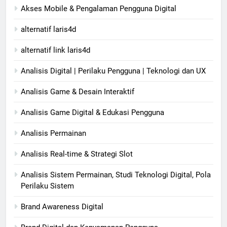
Akses Mobile & Pengalaman Pengguna Digital
alternatif laris4d
alternatif link laris4d
Analisis Digital | Perilaku Pengguna | Teknologi dan UX
Analisis Game & Desain Interaktif
Analisis Game Digital & Edukasi Pengguna
Analisis Permainan
Analisis Real-time & Strategi Slot
Analisis Sistem Permainan, Studi Teknologi Digital, Pola
Perilaku Sistem
Brand Awareness Digital