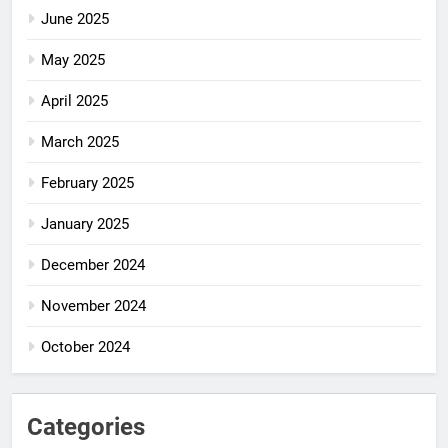
June 2025
May 2025
April 2025
March 2025
February 2025
January 2025
December 2024
November 2024
October 2024
Categories