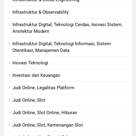
Infrastruktur & Observability
Infrastruktur Digital, Teknologi Cerdas, Inovasi Sistem,
Arsitektur Modern
Infrastruktur Digital, Teknologi Informasi, Sistem
Otentikasi, Manajemen Data
Inovasi Teknologi
Investasi dan Keuangan
Judi Online, Legalitas Platform
Judi Online, Slot
Judi Online, Slot Online, Hiburan
Judi Online, Slot, Kemenangan Slot