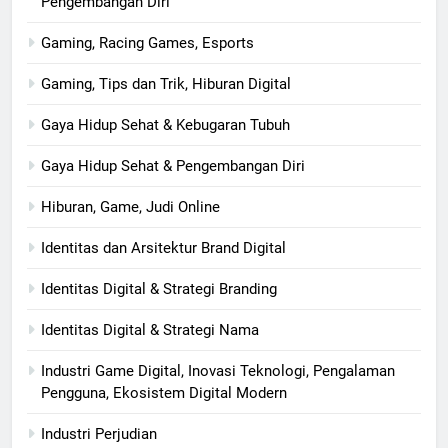
Pengembangan Diri
Gaming, Racing Games, Esports
Gaming, Tips dan Trik, Hiburan Digital
Gaya Hidup Sehat & Kebugaran Tubuh
Gaya Hidup Sehat & Pengembangan Diri
Hiburan, Game, Judi Online
Identitas dan Arsitektur Brand Digital
Identitas Digital & Strategi Branding
Identitas Digital & Strategi Nama
Industri Game Digital, Inovasi Teknologi, Pengalaman
Pengguna, Ekosistem Digital Modern
Industri Perjudian