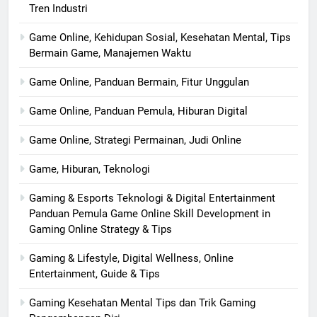
Tren Industri
Game Online, Kehidupan Sosial, Kesehatan Mental, Tips
Bermain Game, Manajemen Waktu
Game Online, Panduan Bermain, Fitur Unggulan
Game Online, Panduan Pemula, Hiburan Digital
Game Online, Strategi Permainan, Judi Online
Game, Hiburan, Teknologi
Gaming & Esports Teknologi & Digital Entertainment
Panduan Pemula Game Online Skill Development in
Gaming Online Strategy & Tips
Gaming & Lifestyle, Digital Wellness, Online
Entertainment, Guide & Tips
Gaming Kesehatan Mental Tips dan Trik Gaming