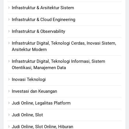
Infrastruktur & Arsitektur Sistem
Infrastruktur & Cloud Engineering
Infrastruktur & Observability
Infrastruktur Digital, Teknologi Cerdas, Inovasi Sistem,
Arsitektur Modern
Infrastruktur Digital, Teknologi Informasi, Sistem
Otentikasi, Manajemen Data
Inovasi Teknologi
Investasi dan Keuangan
Judi Online, Legalitas Platform
Judi Online, Slot
Judi Online, Slot Online, Hiburan