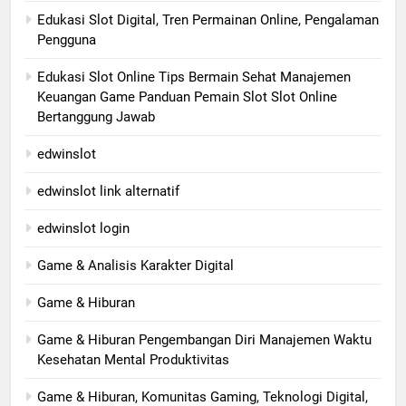
Edukasi Slot Digital, Tren Permainan Online, Pengalaman
Pengguna
Edukasi Slot Online Tips Bermain Sehat Manajemen
Keuangan Game Panduan Pemain Slot Slot Online
Bertanggung Jawab
edwinslot
edwinslot link alternatif
edwinslot login
Game & Analisis Karakter Digital
Game & Hiburan
Game & Hiburan Pengembangan Diri Manajemen Waktu
Kesehatan Mental Produktivitas
Game & Hiburan, Komunitas Gaming, Teknologi Digital,