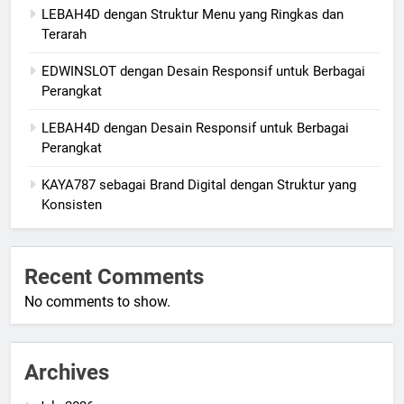
LEBAH4D dengan Struktur Menu yang Ringkas dan
Terarah
EDWINSLOT dengan Desain Responsif untuk Berbagai
Perangkat
LEBAH4D dengan Desain Responsif untuk Berbagai
Perangkat
KAYA787 sebagai Brand Digital dengan Struktur yang
Konsisten
Recent Comments
No comments to show.
Archives