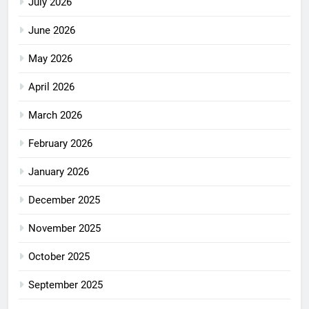
July 2026
June 2026
May 2026
April 2026
March 2026
February 2026
January 2026
December 2025
November 2025
October 2025
September 2025