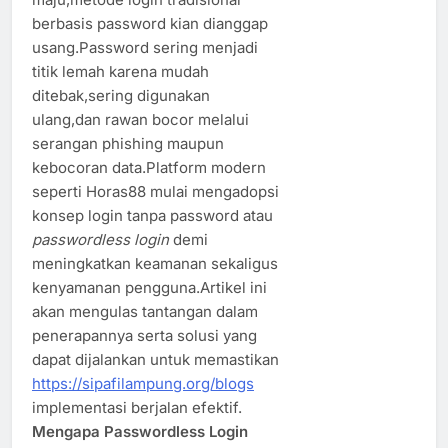
berbasis password kian dianggap
usang.Password sering menjadi
titik lemah karena mudah
ditebak,sering digunakan
ulang,dan rawan bocor melalui
serangan phishing maupun
kebocoran data.Platform modern
seperti Horas88 mulai mengadopsi
konsep login tanpa password atau
passwordless login
demi
meningkatkan keamanan sekaligus
kenyamanan pengguna.Artikel ini
akan mengulas tantangan dalam
penerapannya serta solusi yang
dapat dijalankan untuk memastikan
https://sipafilampung.org/blogs
implementasi berjalan efektif.
Mengapa Passwordless Login