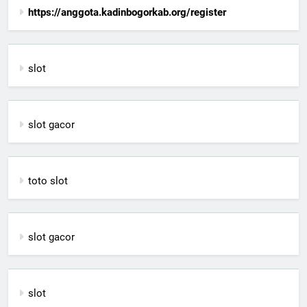
https://anggota.kadinbogorkab.org/register
slot
slot gacor
toto slot
slot gacor
slot