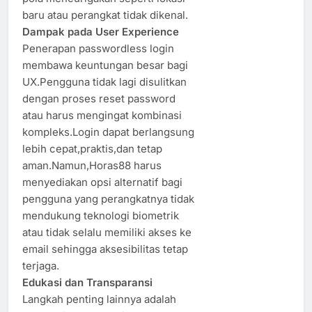
baru atau perangkat tidak dikenal.
Dampak pada User Experience
Penerapan passwordless login
membawa keuntungan besar bagi
UX.Pengguna tidak lagi disulitkan
dengan proses reset password
atau harus mengingat kombinasi
kompleks.Login dapat berlangsung
lebih cepat,praktis,dan tetap
aman.Namun,Horas88 harus
menyediakan opsi alternatif bagi
pengguna yang perangkatnya tidak
mendukung teknologi biometrik
atau tidak selalu memiliki akses ke
email sehingga aksesibilitas tetap
terjaga.
Edukasi dan Transparansi
Langkah penting lainnya adalah