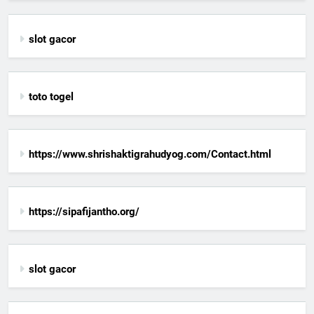
slot gacor
toto togel
https://www.shrishaktigrahudyog.com/Contact.html
https://sipafijantho.org/
slot gacor