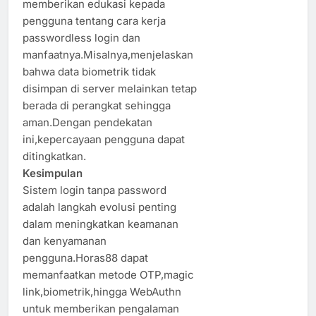
memberikan edukasi kepada
pengguna tentang cara kerja
passwordless login dan
manfaatnya.Misalnya,menjelaskan
bahwa data biometrik tidak
disimpan di server melainkan tetap
berada di perangkat sehingga
aman.Dengan pendekatan
ini,kepercayaan pengguna dapat
ditingkatkan.
Kesimpulan
Sistem login tanpa password
adalah langkah evolusi penting
dalam meningkatkan keamanan
dan kenyamanan
pengguna.Horas88 dapat
memanfaatkan metode OTP,magic
link,biometrik,hingga WebAuthn
untuk memberikan pengalaman