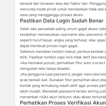
berasal dari browser atau dari faktor lain. Penggun
mencoba mode privat untuk memastikan tidak ada e
lama yang mengganggu proses akses.
Pastikan Data Login Sudah Benar
Salah satu penyebab paling umum gagal akses Leb
kesalahan memasukkan username atau password. K
seperti huruf besar, angka yang tertukar, atau spasi
dapat membuat proses login gagal.
Sebelum menekan tombol masuk, periksa kembali d
teliti. Pastikan tombol caps lock tidak aktif jika m
Jika memakai ponsel, perhatikan fitur auto-correc
mengubah teks tanpa disadari.
Jika pengguna lupa password, jangan mencoba kom
acak berkali-kali. Gunakan fitur pemulihan akun jika
kontak yang terhubung masih aktif agar proses pem
lebih mudah. Menebak password terlalu sering just
menambah risiko akun terkunci atau akses tertunda
Perhatikan Proses Verifikasi Akun