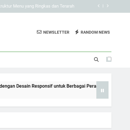
uktur Menu yang Ringkas dan Terarah
 Responsif untuk Berbagai Perangkat
 Responsif untuk Berbagai Perangkat
NEWSLETTER
RANDOM NEWS
uktur Menu yang Ringkas dan Terarah
engan Cita Rasa Autentik.
uktur Menu yang Ringkas dan Terarah
 Responsif untuk Berbagai Perangkat
 Responsif untuk Berbagai Perangkat
n Responsif untuk Berbagai Perangkat
LEBAH4D dengan
3 Weeks Ago