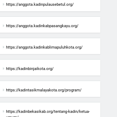
https://anggota.kadinpulausebetul.org/
https://anggota.kadinkabpasangkayu.org/
https://anggota.kadinkablimapuluhkota.org/
https://kadinbinjaikota.org/
https://kadintasikmalayakota.org/program/
https://kadinbekasikab.org/tentang-kadin/ketua-