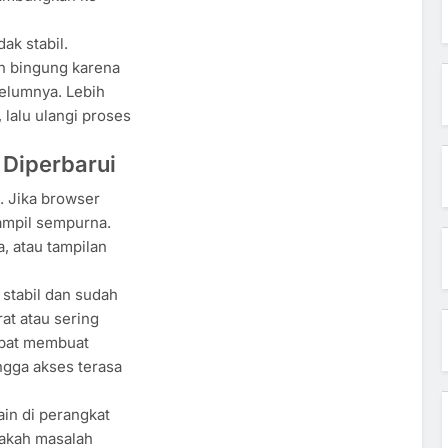
ak stabil.
n bingung karena
elumnya. Lebih
 lalu ulangi proses
 Diperbarui
. Jika browser
tampil sempurna.
a, atau tampilan
stabil dan sudah
at atau sering
apat membuat
gga akses terasa
ain di perangkat
akah masalah