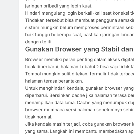
jaringan pribadi yang lebih kuat.
Hindari mengulang login berkali-kali saat koneksi tid
Tindakan tersebut bisa membuat pengguna semaki
sistem mungkin belum memproses permintaan seb
baik tunggu beberapa saat, pastikan jaringan lancar,
dengan teliti.
Gunakan Browser yang Stabil dan
Browser memiliki peran penting dalam akses digital
tidak diperbarui, halaman Lebah4D bisa saja tidak 
Tombol mungkin sulit ditekan, formulir tidak terbac
halaman terasa berantakan.
Untuk menghindari kendala, gunakan browser yang 
diperbarui. Bersihkan cache jika halaman terasa ber
menampilkan data lama. Cache yang menumpuk d
browser membaca versi halaman sebelumnya sehin
tidak normal.
Jika kendala masih terjadi, coba gunakan browser l
yang sama. Langkah ini membantu membedakan ap