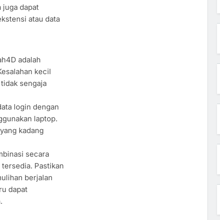
a juga dapat
kstensi atau data
ah4D adalah
esalahan kecil
 tidak sengaja
ata login dengan
enggunakan laptop.
t yang kadang
binasi secara
 tersedia. Pastikan
ulihan berjalan
ru dapat
.