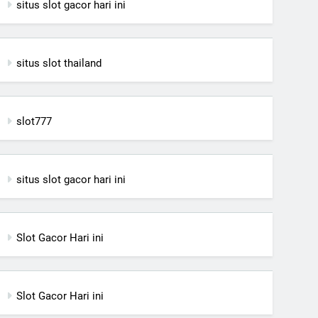
situs slot gacor hari ini
situs slot thailand
slot777
situs slot gacor hari ini
Slot Gacor Hari ini
Slot Gacor Hari ini