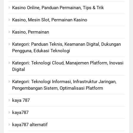
Kasino Online, Panduan Permainan, Tips & Trik
Kasino, Mesin Slot, Permainan Kasino
Kasino, Permainan
Kategori: Panduan Teknis, Keamanan Digital, Dukungan
Pengguna, Edukasi Teknologi
Kategori: Teknologi Cloud, Manajemen Platform, Inovasi
Digital
Kategori: Teknologi Informasi, Infrastruktur Jaringan,
Pengembangan Sistem, Optimalisasi Platform
kaya 787
kaya787
kaya787 alternatif