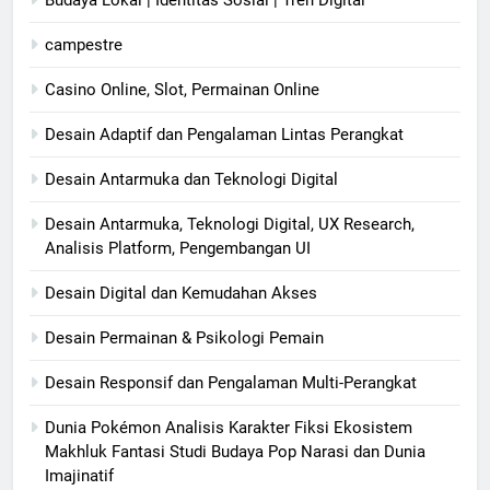
campestre
Casino Online, Slot, Permainan Online
Desain Adaptif dan Pengalaman Lintas Perangkat
Desain Antarmuka dan Teknologi Digital
Desain Antarmuka, Teknologi Digital, UX Research,
Analisis Platform, Pengembangan UI
Desain Digital dan Kemudahan Akses
Desain Permainan & Psikologi Pemain
Desain Responsif dan Pengalaman Multi-Perangkat
Dunia Pokémon Analisis Karakter Fiksi Ekosistem
Makhluk Fantasi Studi Budaya Pop Narasi dan Dunia
Imajinatif