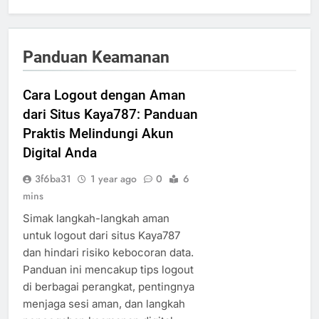
Panduan Keamanan
Cara Logout dengan Aman
dari Situs Kaya787: Panduan
Praktis Melindungi Akun
Digital Anda
3f6ba31
1 year ago
0
6
mins
Simak langkah-langkah aman
untuk logout dari situs Kaya787
dan hindari risiko kebocoran data.
Panduan ini mencakup tips logout
di berbagai perangkat, pentingnya
menjaga sesi aman, dan langkah