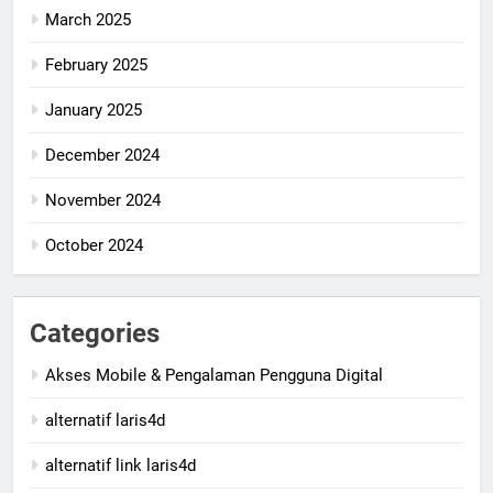
March 2025
February 2025
January 2025
December 2024
November 2024
October 2024
Categories
Akses Mobile & Pengalaman Pengguna Digital
alternatif laris4d
alternatif link laris4d