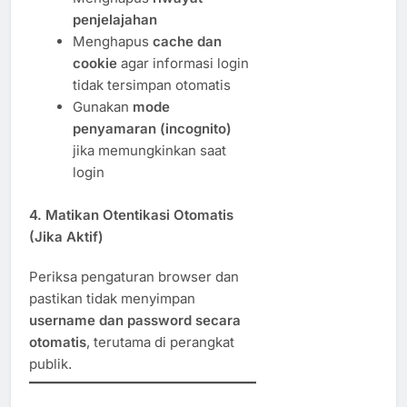
penjelajahan
Menghapus
cache dan
cookie
agar informasi login
tidak tersimpan otomatis
Gunakan
mode
penyamaran (incognito)
jika memungkinkan saat
login
4.
Matikan Otentikasi Otomatis
(Jika Aktif)
Periksa pengaturan browser dan
pastikan tidak menyimpan
username dan password secara
otomatis
, terutama di perangkat
publik.