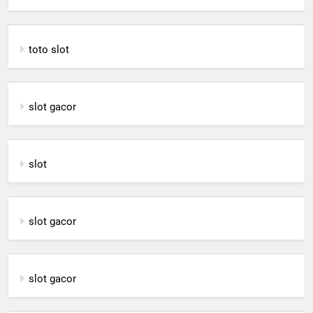
toto slot
slot gacor
slot
slot gacor
slot gacor