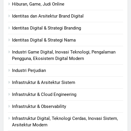
Hiburan, Game, Judi Online
Identitas dan Arsitektur Brand Digital
Identitas Digital & Strategi Branding
Identitas Digital & Strategi Nama
Industri Game Digital, Inovasi Teknologi, Pengalaman
Pengguna, Ekosistem Digital Modern
Industri Perjudian
Infrastruktur & Arsitektur Sistem
Infrastruktur & Cloud Engineering
Infrastruktur & Observability
Infrastruktur Digital, Teknologi Cerdas, Inovasi Sistem,
Arsitektur Modern