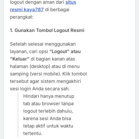
logout dengan aman dari
situs
resmi kaya787
di berbagai
perangkat:
1.
Gunakan Tombol Logout Resmi
Setelah selesai menggunakan
layanan, cari opsi
“Logout” atau
“Keluar”
di bagian kanan atas
halaman (desktop) atau di menu
samping (versi mobile). Klik tombol
tersebut agar sistem mengakhiri
sesi login Anda secara sah.
Hindari hanya menutup
tab atau browser tanpa
logout terlebih dahulu,
karena sesi Anda bisa
tetap aktif untuk waktu
tertentu.