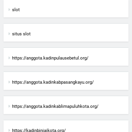
slot
situs slot
https://anggota.kadinpulausebetul.org/
https://anggota.kadinkabpasangkayu.org/
https://anggota.kadinkablimapuluhkota.org/
https://kadinbinjaikota.org/