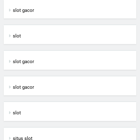
slot gacor
slot
slot gacor
slot gacor
slot
situs slot