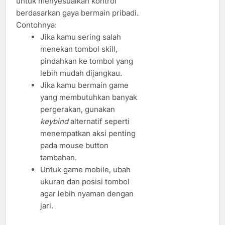
untuk menyesuaikan kontrol
berdasarkan gaya bermain pribadi.
Contohnya:
Jika kamu sering salah
menekan tombol skill,
pindahkan ke tombol yang
lebih mudah dijangkau.
Jika kamu bermain game
yang membutuhkan banyak
pergerakan, gunakan
keybind
alternatif seperti
menempatkan aksi penting
pada mouse button
tambahan.
Untuk game mobile, ubah
ukuran dan posisi tombol
agar lebih nyaman dengan
jari.