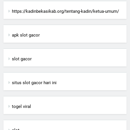
https://kadinbekasikab.org/tentang-kadin/ketua-umum/
apk slot gacor
slot gacor
situs slot gacor hari ini
togel viral