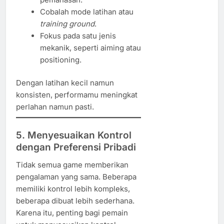
Cobalah mode latihan atau
training ground
.
Fokus pada satu jenis
mekanik, seperti aiming atau
positioning.
Dengan latihan kecil namun
konsisten, performamu meningkat
perlahan namun pasti.
5. Menyesuaikan Kontrol
dengan Preferensi Pribadi
Tidak semua game memberikan
pengalaman yang sama. Beberapa
memiliki kontrol lebih kompleks,
beberapa dibuat lebih sederhana.
Karena itu, penting bagi pemain