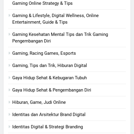
Gaming Online Strategy & Tips
Gaming & Lifestyle, Digital Wellness, Online
Entertainment, Guide & Tips
Gaming Kesehatan Mental Tips dan Trik Gaming
Pengembangan Diri
Gaming, Racing Games, Esports
Gaming, Tips dan Trik, Hiburan Digital
Gaya Hidup Sehat & Kebugaran Tubuh
Gaya Hidup Sehat & Pengembangan Diri
Hiburan, Game, Judi Online
Identitas dan Arsitektur Brand Digital
Identitas Digital & Strategi Branding