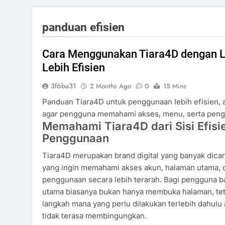
panduan efisien
Cara Menggunakan Tiara4D dengan 
Lebih Efisien
3f6ba31
2 Months Ago
0
15 Mins
Panduan Tiara4D untuk penggunaan lebih efisien, a
agar pengguna memahami akses, menu, serta peng
Memahami Tiara4D dari Sisi Efisi
Penggunaan
Tiara4D merupakan brand digital yang banyak dica
yang ingin memahami akses akun, halaman utama, 
penggunaan secara lebih terarah. Bagi pengguna b
utama biasanya bukan hanya membuka halaman, t
langkah mana yang perlu dilakukan terlebih dahul
tidak terasa membingungkan.