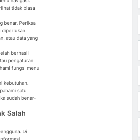
menu navigasi.
ihat tidak biasa
g benar. Periksa
 diperlukan.
an, atau data yang
elah berhasil
atau pengaturan
pahami fungsi menu
i kebutuhan.
 pahami satu
tika sudah benar-
k Salah
pengguna. Di
nformasi,