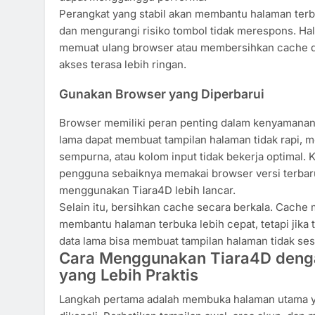
Perangkat yang stabil akan membantu halaman terb
dan mengurangi risiko tombol tidak merespons. Hal
memuat ulang browser atau membersihkan cache 
akses terasa lebih ringan.
Gunakan Browser yang Diperbarui
Browser memiliki peran penting dalam kenyamanan
lama dapat membuat tampilan halaman tidak rapi, m
sempurna, atau kolom input tidak bekerja optimal. K
pengguna sebaiknya memakai browser versi terba
menggunakan Tiara4D lebih lancar.
Selain itu, bersihkan cache secara berkala. Cach
membantu halaman terbuka lebih cepat, tetapi jika
data lama bisa membuat tampilan halaman tidak ses
Cara Menggunakan Tiara4D deng
yang Lebih Praktis
Langkah pertama adalah membuka halaman utama 