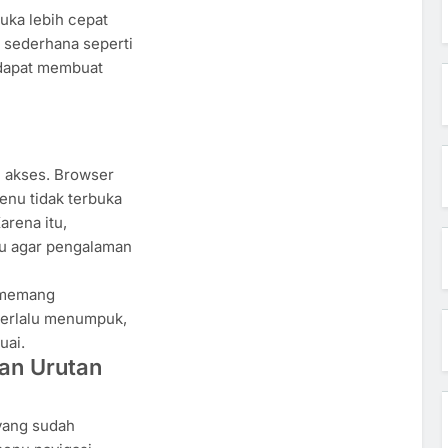
uka lebih cepat
 sederhana seperti
dapat membuat
 akses. Browser
enu tidak terbuka
arena itu,
ru agar pengalaman
e memang
 terlalu menumpuk,
uai.
an Urutan
yang sudah