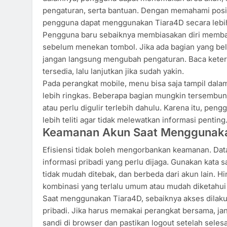
pengaturan, serta bantuan. Dengan memahami posi
pengguna dapat menggunakan Tiara4D secara lebih
Pengguna baru sebaiknya membiasakan diri memba
sebelum menekan tombol. Jika ada bagian yang be
jangan langsung mengubah pengaturan. Baca kete
tersedia, lalu lanjutkan jika sudah yakin.
Pada perangkat mobile, menu bisa saja tampil dala
lebih ringkas. Beberapa bagian mungkin tersembunyi
atau perlu digulir terlebih dahulu. Karena itu, peng
lebih teliti agar tidak melewatkan informasi penting
Keamanan Akun Saat Menggunak
Efisiensi tidak boleh mengorbankan keamanan. Dat
informasi pribadi yang perlu dijaga. Gunakan kata s
tidak mudah ditebak, dan berbeda dari akun lain. H
kombinasi yang terlalu umum atau mudah diketahui 
Saat menggunakan Tiara4D, sebaiknya akses dilaku
pribadi. Jika harus memakai perangkat bersama, ja
sandi di browser dan pastikan logout setelah seles