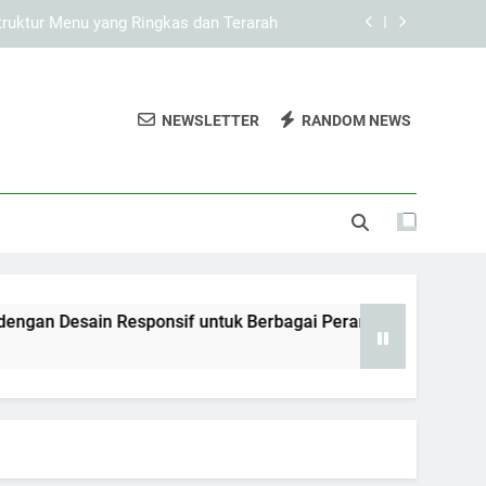
uktur Menu yang Ringkas dan Terarah
 Responsif untuk Berbagai Perangkat
 Responsif untuk Berbagai Perangkat
NEWSLETTER
RANDOM NEWS
uktur Menu yang Ringkas dan Terarah
engan Cita Rasa Autentik.
uktur Menu yang Ringkas dan Terarah
 Responsif untuk Berbagai Perangkat
 Responsif untuk Berbagai Perangkat
n Responsif untuk Berbagai Perangkat
LEBAH4D dengan
3 Weeks Ago