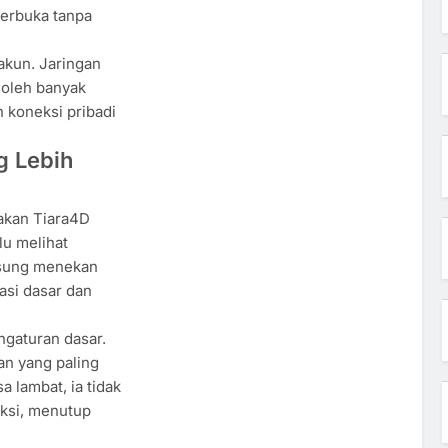
terbuka tanpa
akun. Jaringan
n oleh banyak
 koneksi pribadi
g Lebih
akan Tiara4D
lu melihat
gsung menekan
si dasar dan
ngaturan dasar.
an yang paling
 lambat, ia tidak
ksi, menutup