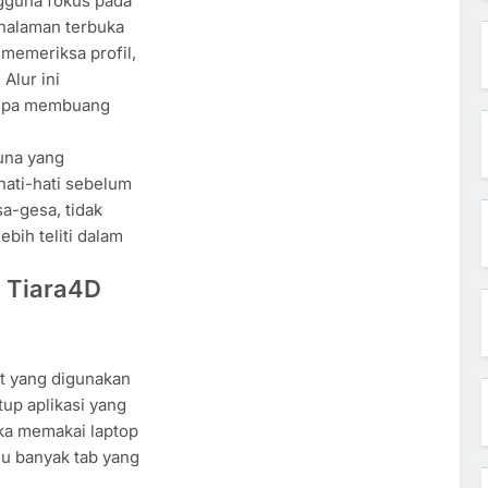
gguna fokus pada
 halaman terbuka
 memeriksa profil,
Alur ini
anpa membuang
una yang
ati-hati sebelum
a-gesa, tidak
ih teliti dalam
 Tiara4D
t yang digunakan
up aplikasi yang
Jika memakai laptop
lu banyak tab yang