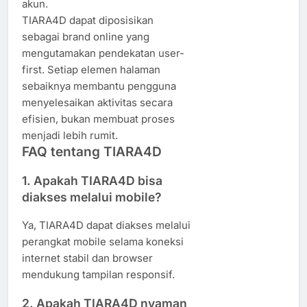
akun.
TIARA4D dapat diposisikan
sebagai brand online yang
mengutamakan pendekatan user-
first. Setiap elemen halaman
sebaiknya membantu pengguna
menyelesaikan aktivitas secara
efisien, bukan membuat proses
menjadi lebih rumit.
FAQ tentang TIARA4D
1. Apakah TIARA4D bisa
diakses melalui mobile?
Ya, TIARA4D dapat diakses melalui
perangkat mobile selama koneksi
internet stabil dan browser
mendukung tampilan responsif.
2. Apakah TIARA4D nyaman