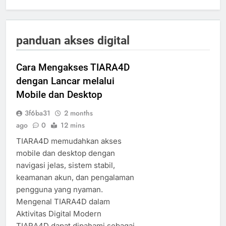
panduan akses digital
Cara Mengakses TIARA4D
dengan Lancar melalui
Mobile dan Desktop
3f6ba31
2 months
ago
0
12 mins
TIARA4D memudahkan akses
mobile dan desktop dengan
navigasi jelas, sistem stabil,
keamanan akun, dan pengalaman
pengguna yang nyaman.
Mengenal TIARA4D dalam
Aktivitas Digital Modern
TIARA4D dapat dipahami sebagai