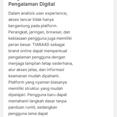
Pengalaman Digital
Dalam analisis user experience,
akses lancar tidak hanya
bergantung pada platform.
Perangkat, jaringan, browser, dan
kebiasaan pengguna juga memiliki
peran besar. TIARA4D sebagai
brand online dapat memperkuat
pengalaman pengguna dengan
menjaga tampilan tetap sederhana,
alur akses jelas, dan informasi
keamanan mudah dipahami.
Platform yang nyaman biasanya
memiliki struktur yang mudah
dipelajari. Pengguna baru dapat
memahami langkah dasar tanpa
panduan rumit, sedangkan
pengguna lama dapat