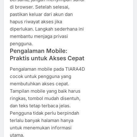
di browser. Setelah selesai,
pastikan keluar dari akun dan
hapus riwayat akses jika
diperlukan. Langkah sederhana ini
membantu menjaga privasi
pengguna.
Pengalaman Mobile:
Praktis untuk Akses Cepat
Pengalaman mobile pada TIARA4D
cocok untuk pengguna yang
membutuhkan akses cepat.
Tampilan mobile yang baik harus
ringkas, tombol mudah disentuh,
dan teks tetap terbaca jelas.
Pengguna tidak perlu berpindah
terlalu banyak halaman hanya
untuk menemukan informasi
utama.