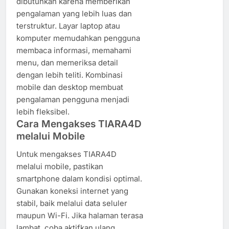
dibutuhkan karena memberikan
pengalaman yang lebih luas dan
terstruktur. Layar laptop atau
komputer memudahkan pengguna
membaca informasi, memahami
menu, dan memeriksa detail
dengan lebih teliti. Kombinasi
mobile dan desktop membuat
pengalaman pengguna menjadi
lebih fleksibel.
Cara Mengakses TIARA4D
melalui Mobile
Untuk mengakses TIARA4D
melalui mobile, pastikan
smartphone dalam kondisi optimal.
Gunakan koneksi internet yang
stabil, baik melalui data seluler
maupun Wi-Fi. Jika halaman terasa
lambat, coba aktifkan ulang