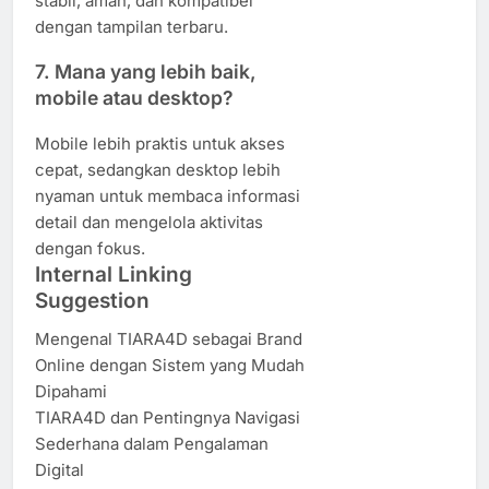
stabil, aman, dan kompatibel
dengan tampilan terbaru.
7. Mana yang lebih baik,
mobile atau desktop?
Mobile lebih praktis untuk akses
cepat, sedangkan desktop lebih
nyaman untuk membaca informasi
detail dan mengelola aktivitas
dengan fokus.
Internal Linking
Suggestion
Mengenal TIARA4D sebagai Brand
Online dengan Sistem yang Mudah
Dipahami
TIARA4D dan Pentingnya Navigasi
Sederhana dalam Pengalaman
Digital