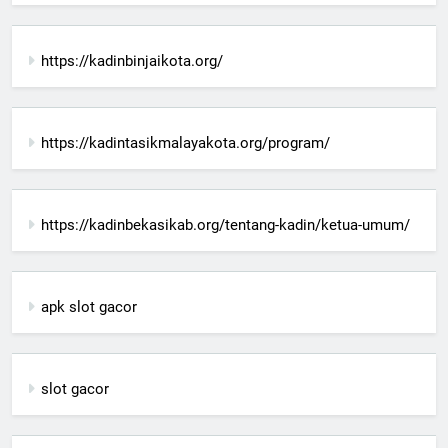
https://kadinbinjaikota.org/
https://kadintasikmalayakota.org/program/
https://kadinbekasikab.org/tentang-kadin/ketua-umum/
apk slot gacor
slot gacor