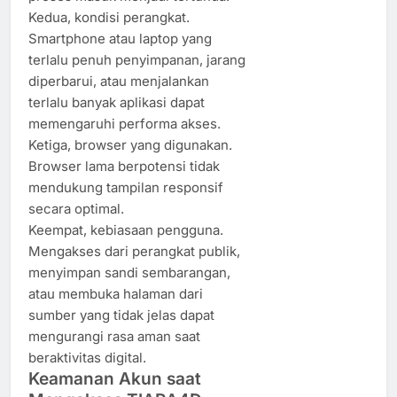
Kedua, kondisi perangkat.
Smartphone atau laptop yang
terlalu penuh penyimpanan, jarang
diperbarui, atau menjalankan
terlalu banyak aplikasi dapat
memengaruhi performa akses.
Ketiga, browser yang digunakan.
Browser lama berpotensi tidak
mendukung tampilan responsif
secara optimal.
Keempat, kebiasaan pengguna.
Mengakses dari perangkat publik,
menyimpan sandi sembarangan,
atau membuka halaman dari
sumber yang tidak jelas dapat
mengurangi rasa aman saat
beraktivitas digital.
Keamanan Akun saat