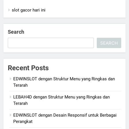
slot gacor hari ini
Search
SEARCH
Recent Posts
EDWINSLOT dengan Struktur Menu yang Ringkas dan
Terarah
LEBAH4D dengan Struktur Menu yang Ringkas dan
Terarah
EDWINSLOT dengan Desain Responsif untuk Berbagai
Perangkat