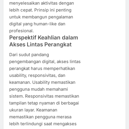
menyelesaikan aktivitas dengan
lebih cepat. Prinsip ini penting
untuk membangun pengalaman
digital yang human-like dan
profesional.
Perspektif Keahlian dalam
Akses Lintas Perangkat
Dari sudut pandang
pengembangan digital, akses lintas
perangkat harus memperhatikan
usability, responsivitas, dan
keamanan. Usability memastikan
pengguna mudah memahami
sistem. Responsivitas memastikan
tampilan tetap nyaman di berbagai
ukuran layar. Keamanan
memastikan pengguna merasa
lebih terlindungi saat mengakses