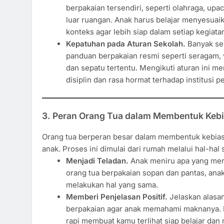
berpakaian tersendiri, seperti olahraga, upac
luar ruangan. Anak harus belajar menyesuai
konteks agar lebih siap dalam setiap kegiata
Kepatuhan pada Aturan Sekolah.
Banyak sek
panduan berpakaian resmi seperti seragam, 
dan sepatu tertentu. Mengikuti aturan ini 
disiplin dan rasa hormat terhadap institusi p
3. Peran Orang Tua dalam Membentuk Keb
Orang tua berperan besar dalam membentuk kebia
anak. Proses ini dimulai dari rumah melalui hal-hal
Menjadi Teladan.
Anak meniru apa yang mere
orang tua berpakaian sopan dan pantas, ana
melakukan hal yang sama.
Memberi Penjelasan Positif.
Jelaskan alasan 
berpakaian agar anak memahami maknanya. M
rapi membuat kamu terlihat siap belajar da