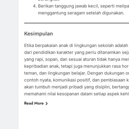
Berikan tanggung jawab kecil, seperti melipa
menggantung seragam setelah digunakan.
Kesimpulan
Etika berpakaian anak di lingkungan sekolah adalah
dari pendidikan karakter yang perlu ditanamkan seja
yang rapi, sopan, dan sesuai aturan tidak hanya m
kepribadian anak, tetapi juga menunjukkan rasa ho
teman, dan lingkungan belajar. Dengan dukungan or
contoh nyata, komunikasi positif, dan pembiasaan k
akan tumbuh menjadi pribadi yang disiplin, bertan
memahami nilai kesopanan dalam setiap aspek keh
Read More