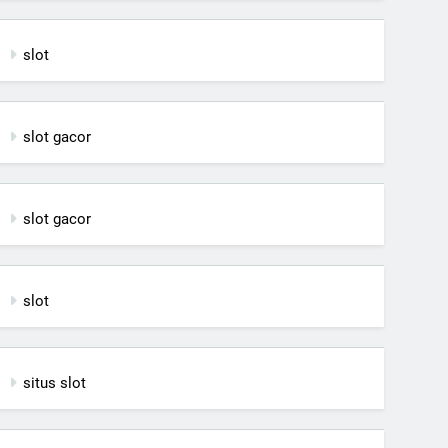
slot
slot gacor
slot gacor
slot
situs slot