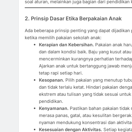
soal aturan, melainkan juga bagian dari pendidikan 
2. Prinsip Dasar Etika Berpakaian Anak
Ada beberapa prinsip penting yang dapat dijadikan
ketika memilih pakaian sekolah anak:
Kerapian dan Kebersihan.
Pakaian anak harus
dan dalam kondisi baik. Baju yang kusut atau
mencerminkan kurangnya perhatian terhadap 
Ajarkan anak untuk bertanggung jawab menj
tetap rapi setiap hari.
Kesopanan.
Pilih pakaian yang menutup tub
dan tidak terlalu ketat. Hindari pakaian den
ekstrem atau tulisan yang tidak sesuai untuk
pendidikan.
Kenyamanan.
Pastikan bahan pakaian tidak
merasa panas, gatal, atau kesulitan bergerak
nyaman mendukung konsentrasi dan aktivitas
Kesesuaian dengan Aktivitas.
Setiap kegiat