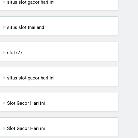
situs slot gacor hari ini
situs slot thailand
slot777
situs slot gacor hari ini
Slot Gacor Hari ini
Slot Gacor Hari ini