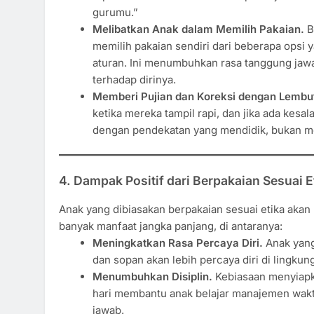
gurumu.”
Melibatkan Anak dalam Memilih Pakaian.
B
memilih pakaian sendiri dari beberapa opsi 
aturan. Ini menumbuhkan rasa tanggung ja
terhadap dirinya.
Memberi Pujian dan Koreksi dengan Lembu
ketika mereka tampil rapi, dan jika ada kesal
dengan pendekatan yang mendidik, bukan me
4. Dampak Positif dari Berpakaian Sesuai E
Anak yang dibiasakan berpakaian sesuai etika aka
banyak manfaat jangka panjang, di antaranya:
Meningkatkan Rasa Percaya Diri.
Anak yang
dan sopan akan lebih percaya diri di lingkun
Menumbuhkan Disiplin.
Kebiasaan menyiapk
hari membantu anak belajar manajemen wak
jawab.