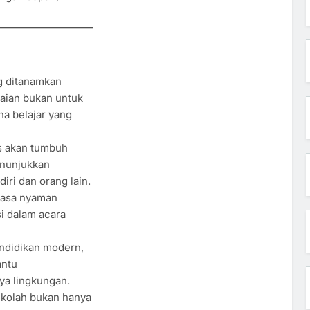
g ditanamkan
kaian bukan untuk
na belajar yang
as akan tumbuh
enunjukkan
iri dan orang lain.
rasa nyaman
si dalam acara
ndidikan modern,
antu
ya lingkungan.
ekolah bukan hanya