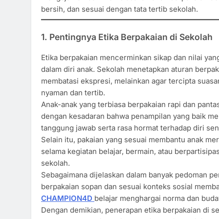
bersih, dan sesuai dengan tata tertib sekolah.
1. Pentingnya Etika Berpakaian di Sekolah
Etika berpakaian mencerminkan sikap dan nilai yan
dalam diri anak. Sekolah menetapkan aturan berpa
membatasi ekspresi, melainkan agar tercipta suasa
nyaman dan tertib.
Anak-anak yang terbiasa berpakaian rapi dan pant
dengan kesadaran bahwa penampilan yang baik m
tanggung jawab serta rasa hormat terhadap diri send
Selain itu, pakaian yang sesuai membantu anak me
selama kegiatan belajar, bermain, atau berpartisipa
sekolah.
Sebagaimana dijelaskan dalam banyak pedoman pe
berpakaian sopan dan sesuai konteks sosial memb
CHAMPION4D
belajar menghargai norma dan buda
Dengan demikian, penerapan etika berpakaian di s