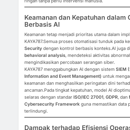
ringan tanpa perlu intervensi manusia.
Keamanan dan Kepatuhan dalam 
Berbasis AI
Keamanan tetap menjadi prioritas utama dalam impl
KAYA787.Semua proses otomatisasi tunduk pada ke
Security
dengan kontrol berbasis konteks.AI juga 
behavioral analysis
, mendeteksi aktivitas abnorma
mengindikasikan percobaan serangan siber.
KAYA787 menggabungkan AI dengan sistem
SIEM (
Information and Event Management)
untuk mengan
keamanan dan menghasilkan peringatan dini terhad
ancaman.Pada tingkat kepatuhan, model AI dioptima
selaras dengan standar
ISO/IEC 27001
,
GDPR
, dan
Cybersecurity Framework
guna memastikan data 
terlindungi.
Dampak terhadap Efisiensi Opera