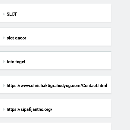
SLOT
slot gacor
toto togel
https://www.shrishaktigrahudyog.com/Contact.html
https://sipafijantho.org/