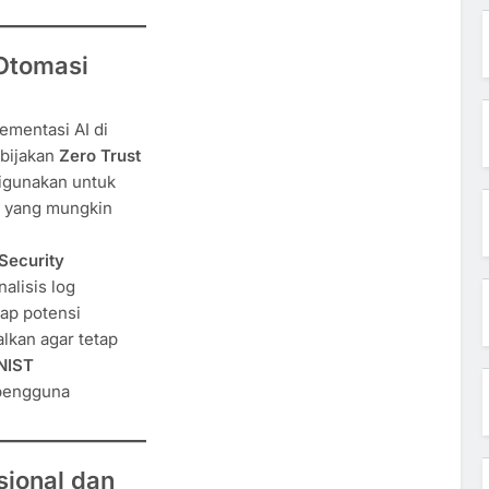
Otomasi
ementasi AI di
bijakan
Zero Trust
digunakan untuk
l yang mungkin
Security
alisis log
ap potensi
lkan agar tetap
NIST
pengguna
sional dan