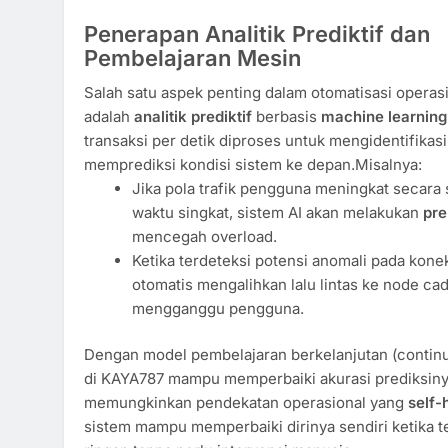
Penerapan Analitik Prediktif dan
Pembelajaran Mesin
Salah satu aspek penting dalam otomatisasi opera
adalah
analitik prediktif
berbasis
machine learning
transaksi per detik diproses untuk mengidentifikas
memprediksi kondisi sistem ke depan.Misalnya:
Jika pola trafik pengguna meningkat secara 
waktu singkat, sistem AI akan melakukan
pre
mencegah overload.
Ketika terdeteksi potensi anomali pada konek
otomatis mengalihkan lalu lintas ke node ca
mengganggu pengguna.
Dengan model pembelajaran berkelanjutan (continuo
di KAYA787 mampu memperbaiki akurasi prediksinya
memungkinkan pendekatan operasional yang
self-
sistem mampu memperbaiki dirinya sendiri ketika t