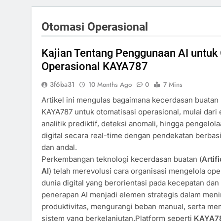
Otomasi Operasional
Kajian Tentang Penggunaan AI untuk
Operasional KAYA787
3f6ba31
10 Months Ago
0
7 Mins
Artikel ini mengulas bagaimana kecerdasan buatan 
KAYA787 untuk otomatisasi operasional, mulai dari e
analitik prediktif, deteksi anomali, hingga pengelo
digital secara real-time dengan pendekatan berbas
dan andal.
Perkembangan teknologi kecerdasan buatan (
Artifi
AI
) telah merevolusi cara organisasi mengelola op
dunia digital yang berorientasi pada kecepatan dan 
penerapan AI menjadi elemen strategis dalam men
produktivitas, mengurangi beban manual, serta me
sistem yang berkelanjutan.Platform seperti
KAYA7