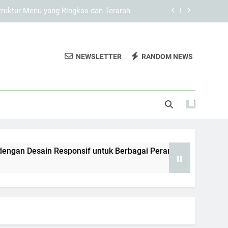
uktur Menu yang Ringkas dan Terarah
 Responsif untuk Berbagai Perangkat
 Responsif untuk Berbagai Perangkat
NEWSLETTER
RANDOM NEWS
uktur Menu yang Ringkas dan Terarah
engan Cita Rasa Autentik.
uktur Menu yang Ringkas dan Terarah
 Responsif untuk Berbagai Perangkat
 Responsif untuk Berbagai Perangkat
n Responsif untuk Berbagai Perangkat
LEBAH4D dengan
3 Weeks Ago