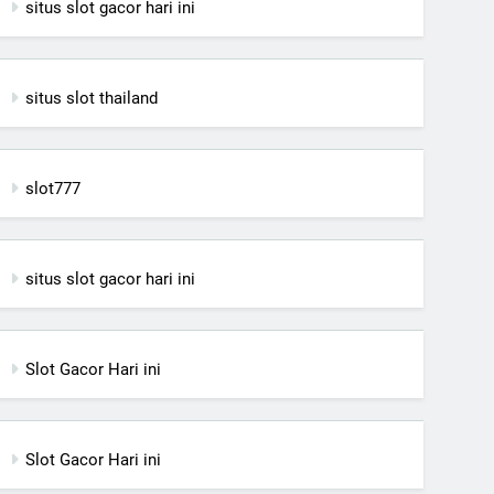
situs slot gacor hari ini
situs slot thailand
slot777
situs slot gacor hari ini
Slot Gacor Hari ini
Slot Gacor Hari ini