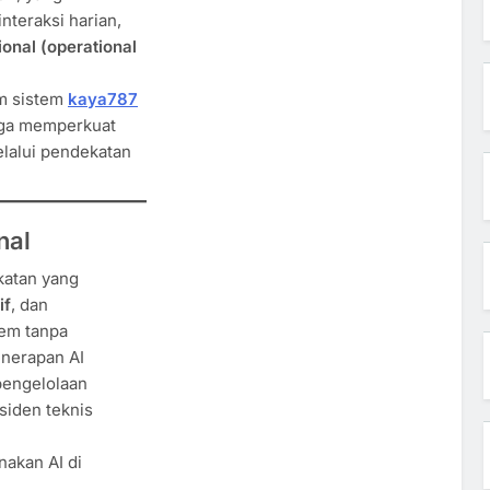
nteraksi harian,
onal (operational
am sistem
kaya787
juga memperkuat
lalui pendekatan
nal
katan yang
if
, dan
tem tanpa
enerapan AI
pengelolaan
siden teknis
akan AI di