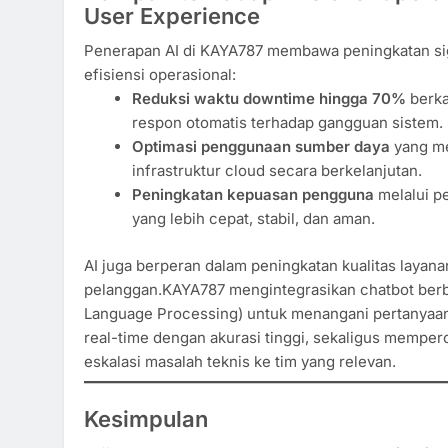
User Experience
Penerapan AI di KAYA787 membawa peningkatan si
efisiensi operasional:
Reduksi waktu downtime hingga 70%
berka
respon otomatis terhadap gangguan sistem.
Optimasi penggunaan sumber daya
yang me
infrastruktur cloud secara berkelanjutan.
Peningkatan kepuasan pengguna
melalui pe
yang lebih cepat, stabil, dan aman.
AI juga berperan dalam peningkatan kualitas layana
pelanggan.KAYA787 mengintegrasikan chatbot berb
Language Processing) untuk menangani pertanyaa
real-time dengan akurasi tinggi, sekaligus memper
eskalasi masalah teknis ke tim yang relevan.
Kesimpulan