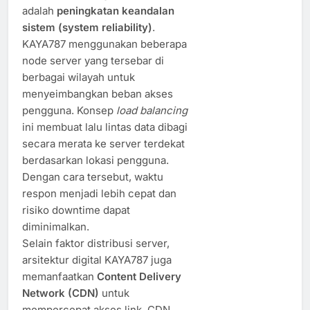
adalah
peningkatan keandalan
sistem (system reliability)
.
KAYA787 menggunakan beberapa
node server yang tersebar di
berbagai wilayah untuk
menyeimbangkan beban akses
pengguna. Konsep
load balancing
ini membuat lalu lintas data dibagi
secara merata ke server terdekat
berdasarkan lokasi pengguna.
Dengan cara tersebut, waktu
respon menjadi lebih cepat dan
risiko downtime dapat
diminimalkan.
Selain faktor distribusi server,
arsitektur digital KAYA787 juga
memanfaatkan
Content Delivery
Network (CDN)
untuk
mempercepat akses link. CDN