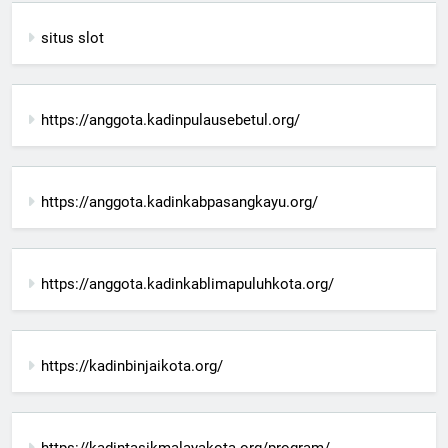
situs slot
https://anggota.kadinpulausebetul.org/
https://anggota.kadinkabpasangkayu.org/
https://anggota.kadinkablimapuluhkota.org/
https://kadinbinjaikota.org/
https://kadintasikmalayakota.org/program/