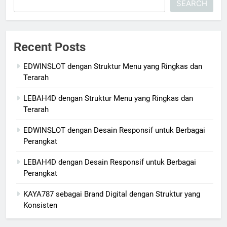
SEARCH
Recent Posts
EDWINSLOT dengan Struktur Menu yang Ringkas dan
Terarah
LEBAH4D dengan Struktur Menu yang Ringkas dan
Terarah
EDWINSLOT dengan Desain Responsif untuk Berbagai
Perangkat
LEBAH4D dengan Desain Responsif untuk Berbagai
Perangkat
KAYA787 sebagai Brand Digital dengan Struktur yang
Konsisten