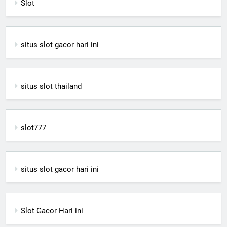
Slot
situs slot gacor hari ini
situs slot thailand
slot777
situs slot gacor hari ini
Slot Gacor Hari ini