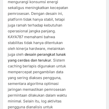
mengurangi konsumsi energi
sekaligus meningkatkan kecepatan
pemrosesan. Dengan desain ini,
platform tidak hanya stabil, tetapi
juga ramah terhadap kebutuhan
operasional jangka panjang.
KAYA787 memahami bahwa
stabilitas tidak hanya ditentukan
oleh kinerja hardware, melainkan
juga oleh
desain perangkat lunak
yang cerdas dan terukur
. Sistem
caching berlapis digunakan untuk
mempercepat pengambilan data
yang sering diakses pengguna,
sementara algoritma optimasi
jaringan memastikan pemrosesan
permintaan dilakukan dalam waktu
minimal. Selain itu, log aktivitas
pengguna dianalisis untuk