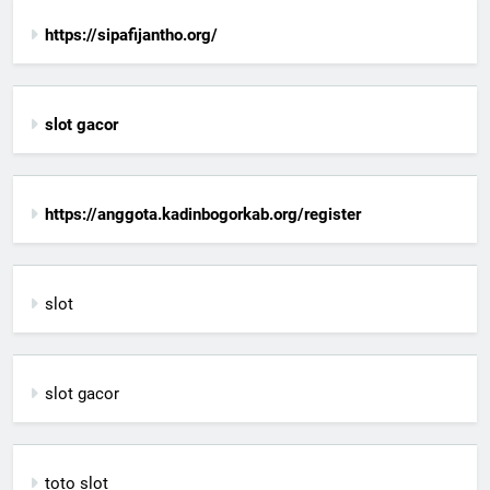
https://sipafijantho.org/
slot gacor
https://anggota.kadinbogorkab.org/register
slot
slot gacor
toto slot