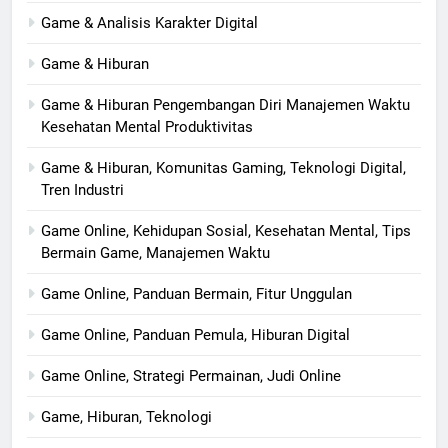
Game & Analisis Karakter Digital
Game & Hiburan
Game & Hiburan Pengembangan Diri Manajemen Waktu
Kesehatan Mental Produktivitas
Game & Hiburan, Komunitas Gaming, Teknologi Digital,
Tren Industri
Game Online, Kehidupan Sosial, Kesehatan Mental, Tips
Bermain Game, Manajemen Waktu
Game Online, Panduan Bermain, Fitur Unggulan
Game Online, Panduan Pemula, Hiburan Digital
Game Online, Strategi Permainan, Judi Online
Game, Hiburan, Teknologi