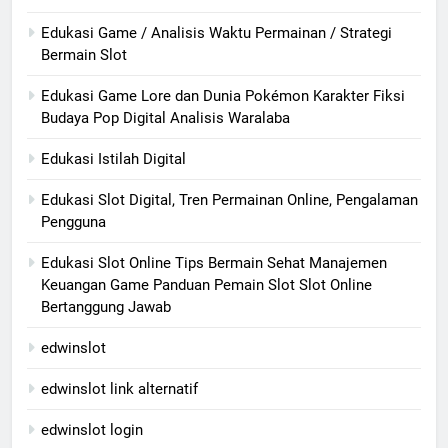
Edukasi Game / Analisis Waktu Permainan / Strategi
Bermain Slot
Edukasi Game Lore dan Dunia Pokémon Karakter Fiksi
Budaya Pop Digital Analisis Waralaba
Edukasi Istilah Digital
Edukasi Slot Digital, Tren Permainan Online, Pengalaman
Pengguna
Edukasi Slot Online Tips Bermain Sehat Manajemen
Keuangan Game Panduan Pemain Slot Slot Online
Bertanggung Jawab
edwinslot
edwinslot link alternatif
edwinslot login