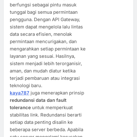
berfungsi sebagai pintu masuk
tunggal bagi semua permintaan
pengguna. Dengan API Gateway,
sistem dapat mengelola lalu lintas
data secara efisien, menolak
permintaan mencurigakan, dan
mengarahkan setiap permintaan ke
layanan yang sesuai. Hasilnya,
sistem menjadi lebih terorganisir,
aman, dan mudah diatur ketika
terjadi pembaruan atau integrasi
teknologi baru.
kaya787
juga menerapkan prinsip
redundansi data dan fault
tolerance
untuk memperkuat
stabilitas link. Redundansi berarti
setiap data penting disalin ke
beberapa server berbeda. Apabila
satu server mengalami kerusakan,