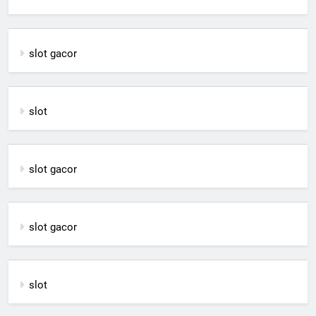
slot gacor
slot
slot gacor
slot gacor
slot