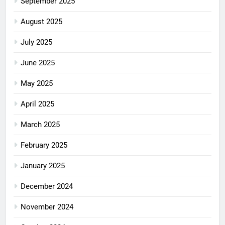
September 2025
August 2025
July 2025
June 2025
May 2025
April 2025
March 2025
February 2025
January 2025
December 2024
November 2024