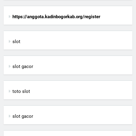
https://anggota.kadinbogorkab.org/register
slot
slot gacor
toto slot
slot gacor