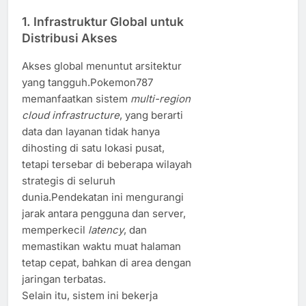
1. Infrastruktur Global untuk
Distribusi Akses
Akses global menuntut arsitektur
yang tangguh.Pokemon787
memanfaatkan sistem
multi-region
cloud infrastructure
, yang berarti
data dan layanan tidak hanya
dihosting di satu lokasi pusat,
tetapi tersebar di beberapa wilayah
strategis di seluruh
dunia.Pendekatan ini mengurangi
jarak antara pengguna dan server,
memperkecil
latency
, dan
memastikan waktu muat halaman
tetap cepat, bahkan di area dengan
jaringan terbatas.
Selain itu, sistem ini bekerja