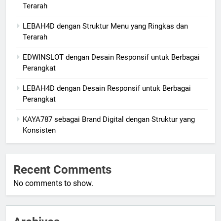
Terarah
LEBAH4D dengan Struktur Menu yang Ringkas dan
Terarah
EDWINSLOT dengan Desain Responsif untuk Berbagai
Perangkat
LEBAH4D dengan Desain Responsif untuk Berbagai
Perangkat
KAYA787 sebagai Brand Digital dengan Struktur yang
Konsisten
Recent Comments
No comments to show.