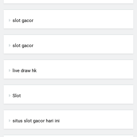
slot gacor
slot gacor
live draw hk
Slot
situs slot gacor hari ini