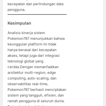
kecepatan dan perlindungan data
pengguna.
Kesimpulan
Analisis kinerja sistem
Pokemon787 menunjukkan bahwa
keunggulan platform ini tidak
hanya berasal dari kecepatan
akses, tetapi juga dari integrasi
teknologi global yang
cerdas.Dengan memanfaatkan
arsitektur multi-region, edge
computing, auto-scaling, dan
observabilitas real-time,
Pokemon787 berhasil menciptakan
sistem yang tangguh, efisien, dan
ramah pengguna di seluruh dunia.