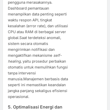
pengguna merasakannya.
Dashboard pemantauan
menampilkan data penting seperti
waktu respon API, tingkat
kesalahan (error rate), dan utilisasi
CPU atau RAM di berbagai server
global.Saat terdeteksi anomali,
sistem secara otomatis
mengirimkan notifikasi dan
mengaktifkan mekanisme
self-
healing
, yaitu prosedur perbaikan
otomatis untuk memulihkan fungsi
tanpa intervensi
manusia.Manajemen berbasis data
seperti ini memastikan keandalan
jangka panjang sekaligus efisiensi
operasional.
5. Optimalisasi Energi dan