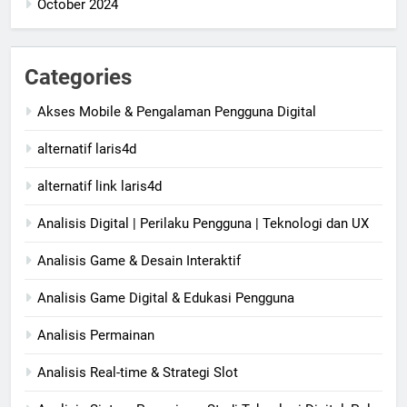
October 2024
Categories
Akses Mobile & Pengalaman Pengguna Digital
alternatif laris4d
alternatif link laris4d
Analisis Digital | Perilaku Pengguna | Teknologi dan UX
Analisis Game & Desain Interaktif
Analisis Game Digital & Edukasi Pengguna
Analisis Permainan
Analisis Real-time & Strategi Slot