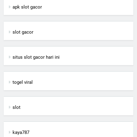
apk slot gacor
slot gacor
situs slot gacor hari ini
togel viral
slot
kaya787