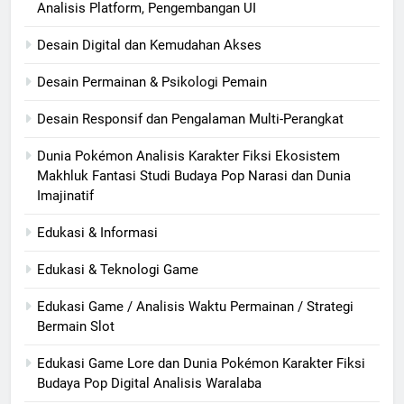
Analisis Platform, Pengembangan UI
Desain Digital dan Kemudahan Akses
Desain Permainan & Psikologi Pemain
Desain Responsif dan Pengalaman Multi-Perangkat
Dunia Pokémon Analisis Karakter Fiksi Ekosistem
Makhluk Fantasi Studi Budaya Pop Narasi dan Dunia
Imajinatif
Edukasi & Informasi
Edukasi & Teknologi Game
Edukasi Game / Analisis Waktu Permainan / Strategi
Bermain Slot
Edukasi Game Lore dan Dunia Pokémon Karakter Fiksi
Budaya Pop Digital Analisis Waralaba