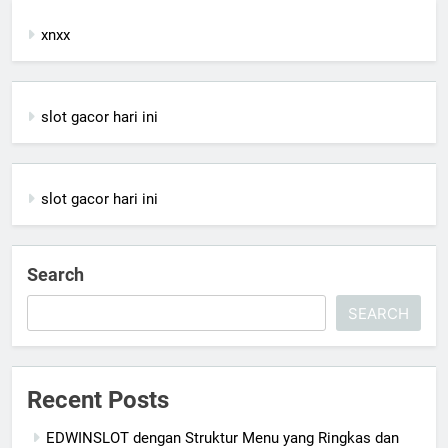
xnxx
slot gacor hari ini
slot gacor hari ini
Search
SEARCH
Recent Posts
EDWINSLOT dengan Struktur Menu yang Ringkas dan