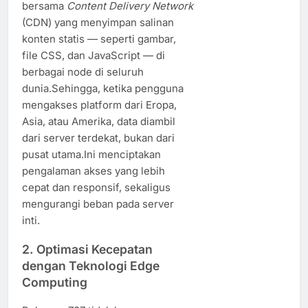
bersama
Content Delivery Network
(CDN) yang menyimpan salinan
konten statis — seperti gambar,
file CSS, dan JavaScript — di
berbagai node di seluruh
dunia.Sehingga, ketika pengguna
mengakses platform dari Eropa,
Asia, atau Amerika, data diambil
dari server terdekat, bukan dari
pusat utama.Ini menciptakan
pengalaman akses yang lebih
cepat dan responsif, sekaligus
mengurangi beban pada server
inti.
2. Optimasi Kecepatan
dengan Teknologi Edge
Computing