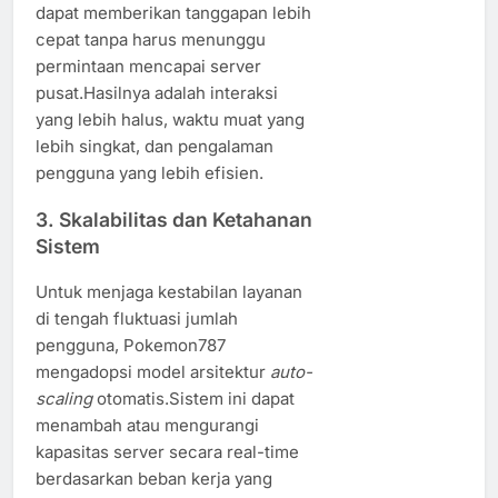
dapat memberikan tanggapan lebih
cepat tanpa harus menunggu
permintaan mencapai server
pusat.Hasilnya adalah interaksi
yang lebih halus, waktu muat yang
lebih singkat, dan pengalaman
pengguna yang lebih efisien.
3. Skalabilitas dan Ketahanan
Sistem
Untuk menjaga kestabilan layanan
di tengah fluktuasi jumlah
pengguna, Pokemon787
mengadopsi model arsitektur
auto-
scaling
otomatis.Sistem ini dapat
menambah atau mengurangi
kapasitas server secara real-time
berdasarkan beban kerja yang