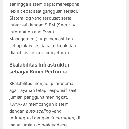
sehingga sistem dapat merespons
lebih cepat saat gangguan terjadi.
Sistem log yang terpusat serta
integrasi dengan SIEM (Security
Information and Event
Management) juga memastikan
setiap aktivitas dapat dilacak dan
dianalisis secara menyeluruh.
Skalabilitas Infrastruktur
sebagai Kunci Performa
Skalabilitas menjadi pilar utama
agar layanan tetap responsif saat
jumlah pengguna meningkat.
KAYA787 membangun sistem
dengan
auto‑scaling
yang
terintegrasi dengan Kubernetes, di
mana jumlah
container
dapat