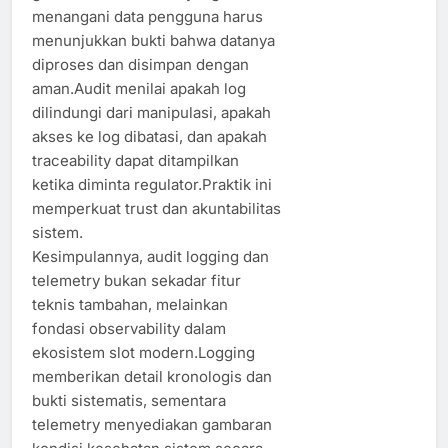
menangani data pengguna harus
menunjukkan bukti bahwa datanya
diproses dan disimpan dengan
aman.Audit menilai apakah log
dilindungi dari manipulasi, apakah
akses ke log dibatasi, dan apakah
traceability dapat ditampilkan
ketika diminta regulator.Praktik ini
memperkuat trust dan akuntabilitas
sistem.
Kesimpulannya, audit logging dan
telemetry bukan sekadar fitur
teknis tambahan, melainkan
fondasi observability dalam
ekosistem slot modern.Logging
memberikan detail kronologis dan
bukti sistematis, sementara
telemetry menyediakan gambaran