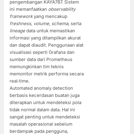
pengembangan KAYA787. Sistem
ini memanfaatkan
observability
framework
yang mencakup
freshness
,
volume
,
schema
, serta
lineage
data untuk memastikan
informasi yang ditampilkan akurat
dan dapat diaudit. Penggunaan alat
visualisasi seperti Grafana dan
sumber data dari Prometheus
memungkinkan tim teknis
memonitor metrik performa secara
real‑time.
Automated anomaly detection
berbasis kecerdasan buatan juga
diterapkan untuk mendeteksi pola
tidak normal dalam data. Hal ini
sangat penting untuk mendeteksi
masalah operasional sebelum
berdampak pada pengguna,