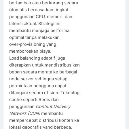
bertambah atau berkurang secara
otomatis berdasarkan tingkat
penggunaan CPU, memori, dan
latensi aktual. Strategi ini
membantu menjaga performa
optimal tanpa melakukan
over‑provisioning yang
memboroskan biaya.
Load balancing adaptif juga
diterapkan untuk mendistribusikan
beban secara merata ke berbagai
node server sehingga setiap
permintaan pengguna dapat
ditangani secara efisien. Teknologi
cache seperti Redis dan
penggunaan
Content Delivery
Network (CDN)
membantu
mempercepat distribusi konten ke
lokasi geografis yang berbeda,