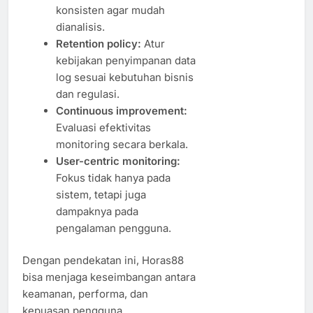
konsisten agar mudah
dianalisis.
Retention policy:
Atur
kebijakan penyimpanan data
log sesuai kebutuhan bisnis
dan regulasi.
Continuous improvement:
Evaluasi efektivitas
monitoring secara berkala.
User-centric monitoring:
Fokus tidak hanya pada
sistem, tetapi juga
dampaknya pada
pengalaman pengguna.
Dengan pendekatan ini, Horas88
bisa menjaga keseimbangan antara
keamanan, performa, dan
kepuasan pengguna.