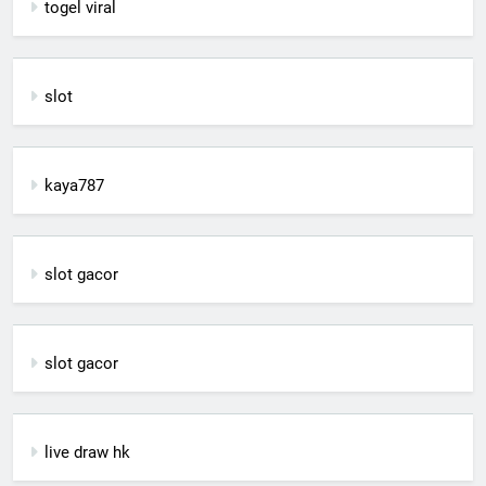
togel viral
slot
kaya787
slot gacor
slot gacor
live draw hk