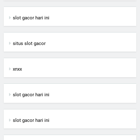
slot gacor hari ini
situs slot gacor
xnxx
slot gacor hari ini
slot gacor hari ini