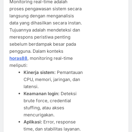
Monitoring real-time adalah
proses pengawasan sistem secara
langsung dengan menganalisis
data yang dihasilkan secara instan.
Tujuannya adalah mendeteksi dan
merespons peristiwa penting
sebelum berdampak besar pada
pengguna. Dalam konteks
horas88
, monitoring real-time
meliputi:
Kinerja sistem:
Pemantauan
CPU, memori, jaringan, dan
latensi.
Keamanan login:
Deteksi
brute force, credential
stuffing, atau akses
mencurigakan.
Aplikasi:
Error, response
time, dan stabilitas layanan.