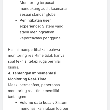
Monitoring terpusat
mendukung audit keamanan
sesuai standar global.
Peningkatan user
experience:
Sistem yang
stabil meningkatkan
kepercayaan pengguna.
Hal ini memperlihatkan bahwa
monitoring real-time tidak hanya
soal teknis, tetapi juga bernilai
bisnis.
4. Tantangan Implementasi
Monitoring Real-Time
Meski bermanfaat, penerapan
monitoring real-time memiliki
tantangan:
Volume data besar:
Sistem
menghasilkan jutaan log per