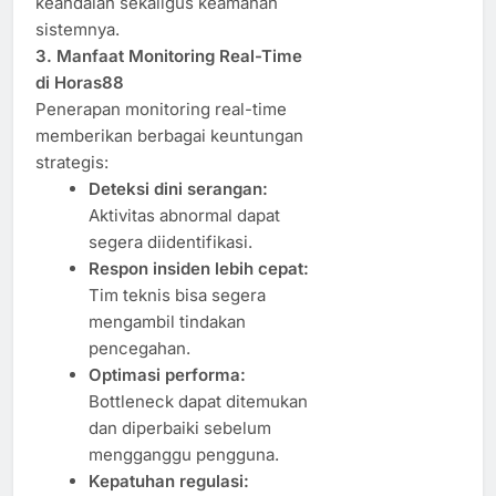
keandalan sekaligus keamanan
sistemnya.
3. Manfaat Monitoring Real-Time
di Horas88
Penerapan monitoring real-time
memberikan berbagai keuntungan
strategis:
Deteksi dini serangan:
Aktivitas abnormal dapat
segera diidentifikasi.
Respon insiden lebih cepat:
Tim teknis bisa segera
mengambil tindakan
pencegahan.
Optimasi performa:
Bottleneck dapat ditemukan
dan diperbaiki sebelum
mengganggu pengguna.
Kepatuhan regulasi: