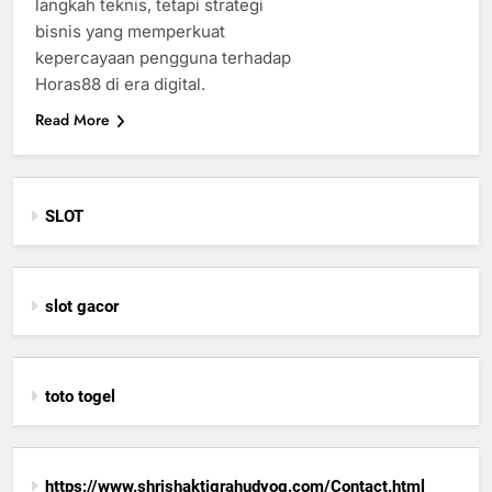
langkah teknis, tetapi strategi
bisnis yang memperkuat
kepercayaan pengguna terhadap
Horas88 di era digital.
Read More
SLOT
slot gacor
toto togel
https://www.shrishaktigrahudyog.com/Contact.html