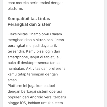
cara mereka berinteraksi dengan
platform.
Kompatibilitas Lintas
Perangkat dan Sistem
Fleksibilitas Champion4D dalam
menghadirkan
sinkronisasi lintas
perangkat
menjadi daya tarik
tersendiri. Kamu bisa login dari
smartphone, lanjut di tablet, lalu
buka di desktop—semua tanpa
hambatan. Aktivitas dan preferensi
kamu tetap tersimpan dengan
aman.
Platform ini juga kompatibel
dengan berbagai sistem operasi
populer, dari Android versi terbaru
hingga iOS, bahkan untuk sistem