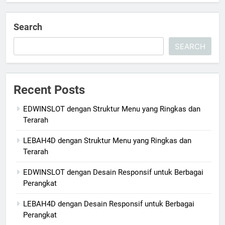
Search
SEARCH
Recent Posts
EDWINSLOT dengan Struktur Menu yang Ringkas dan
Terarah
LEBAH4D dengan Struktur Menu yang Ringkas dan
Terarah
EDWINSLOT dengan Desain Responsif untuk Berbagai
Perangkat
LEBAH4D dengan Desain Responsif untuk Berbagai
Perangkat