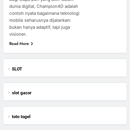
dunia digital, Champion4D adalah
contoh nyata bagaimana teknologi
mobile seharusnya dijalankan:
bukan hanya adaptif, tapi juga
visioner.
Read More
SLOT
slot gacor
toto togel