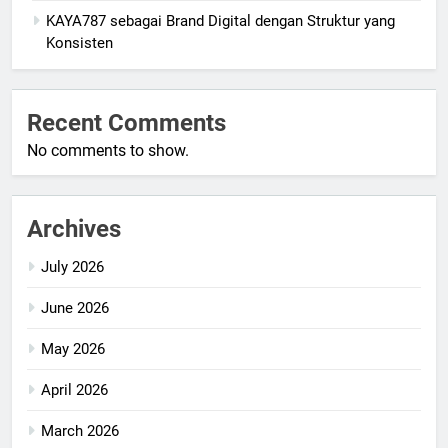
KAYA787 sebagai Brand Digital dengan Struktur yang
Konsisten
Recent Comments
No comments to show.
Archives
July 2026
June 2026
May 2026
April 2026
March 2026