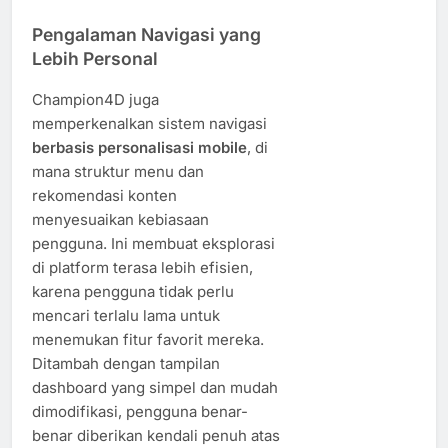
Pengalaman Navigasi yang
Lebih Personal
Champion4D juga
memperkenalkan sistem navigasi
berbasis personalisasi mobile
, di
mana struktur menu dan
rekomendasi konten
menyesuaikan kebiasaan
pengguna. Ini membuat eksplorasi
di platform terasa lebih efisien,
karena pengguna tidak perlu
mencari terlalu lama untuk
menemukan fitur favorit mereka.
Ditambah dengan tampilan
dashboard yang simpel dan mudah
dimodifikasi, pengguna benar-
benar diberikan kendali penuh atas