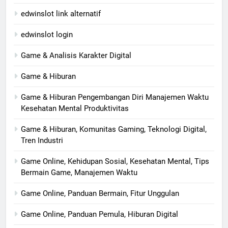
edwinslot link alternatif
edwinslot login
Game & Analisis Karakter Digital
Game & Hiburan
Game & Hiburan Pengembangan Diri Manajemen Waktu
Kesehatan Mental Produktivitas
Game & Hiburan, Komunitas Gaming, Teknologi Digital,
Tren Industri
Game Online, Kehidupan Sosial, Kesehatan Mental, Tips
Bermain Game, Manajemen Waktu
Game Online, Panduan Bermain, Fitur Unggulan
Game Online, Panduan Pemula, Hiburan Digital