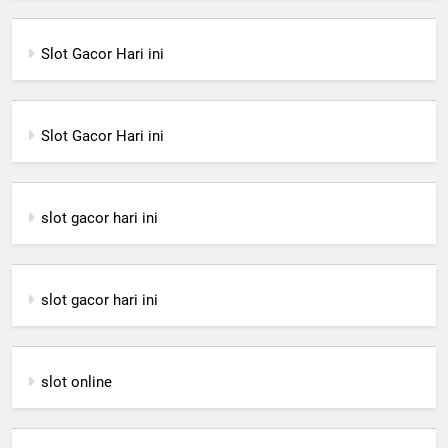
Slot Gacor Hari ini
Slot Gacor Hari ini
slot gacor hari ini
slot gacor hari ini
slot online