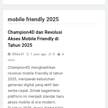
mobile friendly 2025
Champion4D dan Revolusi
Akses Mobile Friendly di
Tahun 2025
3f6ba31
1 year ago
0
6
mins
Champion4D menghadirkan
revolusi mobile friendly di tahun
2025, menjawab kebutuhan
generasi digital yang aktif dan
serba cepat. Simak bagaimana
platform ini menjadi standar baru
akses mobile di era modern.
Di tahun 2025, dunia digital tidak