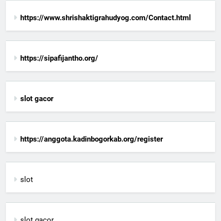
https://www.shrishaktigrahudyog.com/Contact.html
https://sipafijantho.org/
slot gacor
https://anggota.kadinbogorkab.org/register
slot
slot gacor