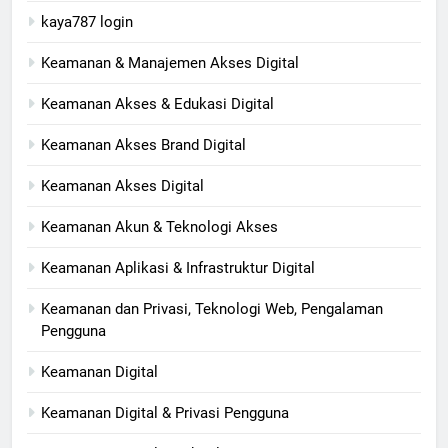
kaya787 login
Keamanan & Manajemen Akses Digital
Keamanan Akses & Edukasi Digital
Keamanan Akses Brand Digital
Keamanan Akses Digital
Keamanan Akun & Teknologi Akses
Keamanan Aplikasi & Infrastruktur Digital
Keamanan dan Privasi, Teknologi Web, Pengalaman
Pengguna
Keamanan Digital
Keamanan Digital & Privasi Pengguna