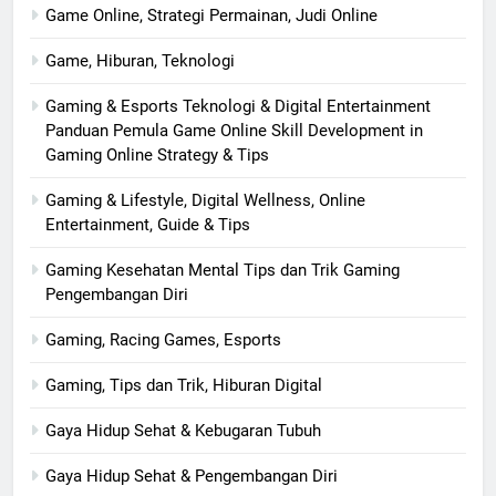
Game Online, Strategi Permainan, Judi Online
Game, Hiburan, Teknologi
Gaming & Esports Teknologi & Digital Entertainment
Panduan Pemula Game Online Skill Development in
Gaming Online Strategy & Tips
Gaming & Lifestyle, Digital Wellness, Online
Entertainment, Guide & Tips
Gaming Kesehatan Mental Tips dan Trik Gaming
Pengembangan Diri
Gaming, Racing Games, Esports
Gaming, Tips dan Trik, Hiburan Digital
Gaya Hidup Sehat & Kebugaran Tubuh
Gaya Hidup Sehat & Pengembangan Diri