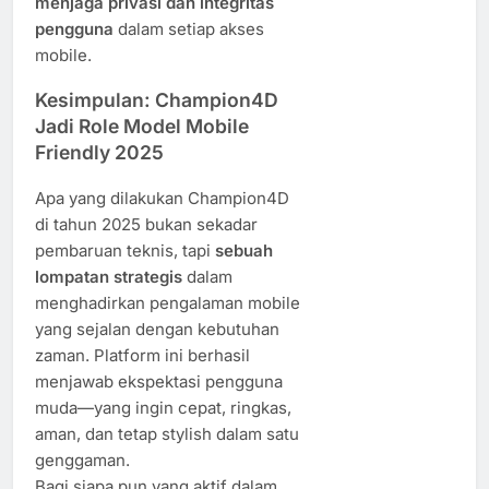
menjaga privasi dan integritas
pengguna
dalam setiap akses
mobile.
Kesimpulan: Champion4D
Jadi Role Model Mobile
Friendly 2025
Apa yang dilakukan Champion4D
di tahun 2025 bukan sekadar
pembaruan teknis, tapi
sebuah
lompatan strategis
dalam
menghadirkan pengalaman mobile
yang sejalan dengan kebutuhan
zaman. Platform ini berhasil
menjawab ekspektasi pengguna
muda—yang ingin cepat, ringkas,
aman, dan tetap stylish dalam satu
genggaman.
Bagi siapa pun yang aktif dalam