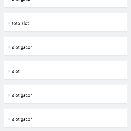
toto slot
slot gacor
slot
slot gacor
slot gacor