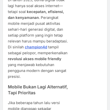
lagi hanya soal akses internet—
tetapi soal
kecepatan, efisiensi,
dan kenyamanan
. Perangkat
mobile menjadi pusat aktivitas
sehari-hari generasi digital, dan
setiap platform yang ingin tetap
relevan harus mampu beradaptasi.
Di sinilah
champion4d
tampil
sebagai pelopor, memperkenalkan
revolusi akses mobile friendly
yang menjawab kebutuhan
pengguna modern dengan sangat
presisi.
Mobile Bukan Lagi Alternatif,
Tapi Prioritas
Jika beberapa tahun lalu versi
mobile dianggap sekadar