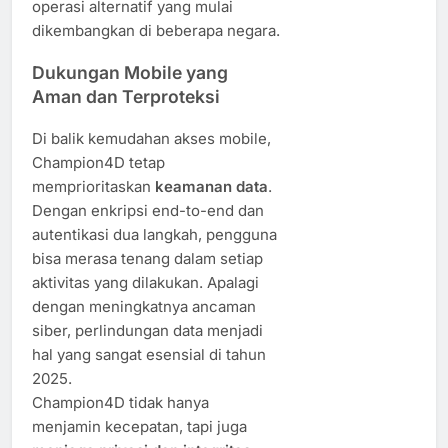
operasi alternatif yang mulai
dikembangkan di beberapa negara.
Dukungan Mobile yang
Aman dan Terproteksi
Di balik kemudahan akses mobile,
Champion4D tetap
memprioritaskan
keamanan data
.
Dengan enkripsi end-to-end dan
autentikasi dua langkah, pengguna
bisa merasa tenang dalam setiap
aktivitas yang dilakukan. Apalagi
dengan meningkatnya ancaman
siber, perlindungan data menjadi
hal yang sangat esensial di tahun
2025.
Champion4D tidak hanya
menjamin kecepatan, tapi juga