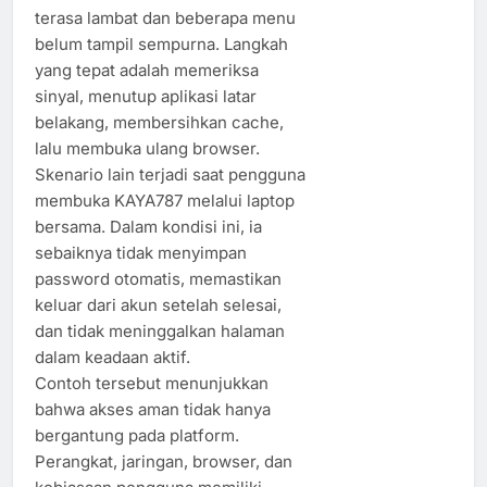
terasa lambat dan beberapa menu
belum tampil sempurna. Langkah
yang tepat adalah memeriksa
sinyal, menutup aplikasi latar
belakang, membersihkan cache,
lalu membuka ulang browser.
Skenario lain terjadi saat pengguna
membuka KAYA787 melalui laptop
bersama. Dalam kondisi ini, ia
sebaiknya tidak menyimpan
password otomatis, memastikan
keluar dari akun setelah selesai,
dan tidak meninggalkan halaman
dalam keadaan aktif.
Contoh tersebut menunjukkan
bahwa akses aman tidak hanya
bergantung pada platform.
Perangkat, jaringan, browser, dan