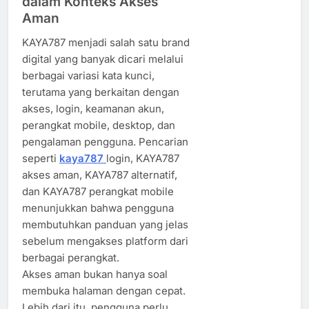
dalam Konteks Akses
Aman
KAYA787 menjadi salah satu brand
digital yang banyak dicari melalui
berbagai variasi kata kunci,
terutama yang berkaitan dengan
akses, login, keamanan akun,
perangkat mobile, desktop, dan
pengalaman pengguna. Pencarian
seperti
kaya787
login, KAYA787
akses aman, KAYA787 alternatif,
dan KAYA787 perangkat mobile
menunjukkan bahwa pengguna
membutuhkan panduan yang jelas
sebelum mengakses platform dari
berbagai perangkat.
Akses aman bukan hanya soal
membuka halaman dengan cepat.
Lebih dari itu, pengguna perlu