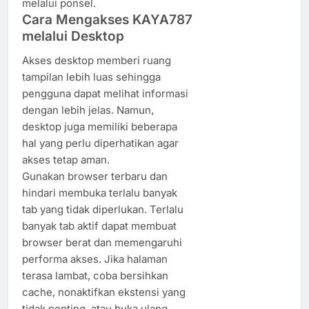
melalui ponsel.
Cara Mengakses KAYA787
melalui Desktop
Akses desktop memberi ruang
tampilan lebih luas sehingga
pengguna dapat melihat informasi
dengan lebih jelas. Namun,
desktop juga memiliki beberapa
hal yang perlu diperhatikan agar
akses tetap aman.
Gunakan browser terbaru dan
hindari membuka terlalu banyak
tab yang tidak diperlukan. Terlalu
banyak tab aktif dapat membuat
browser berat dan memengaruhi
performa akses. Jika halaman
terasa lambat, coba bersihkan
cache, nonaktifkan ekstensi yang
tidak penting, atau buka ulang