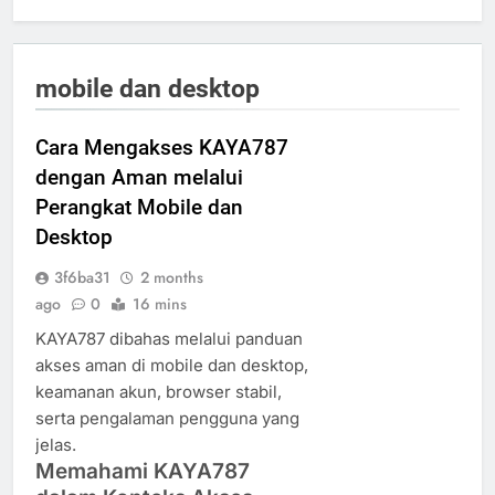
mobile dan desktop
Cara Mengakses KAYA787
dengan Aman melalui
Perangkat Mobile dan
Desktop
3f6ba31
2 months
ago
0
16 mins
KAYA787 dibahas melalui panduan
akses aman di mobile dan desktop,
keamanan akun, browser stabil,
serta pengalaman pengguna yang
jelas.
Memahami KAYA787