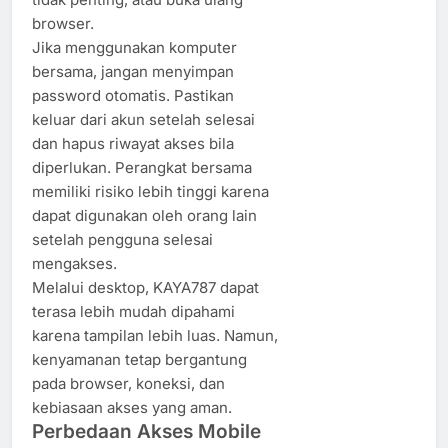
browser.
Jika menggunakan komputer
bersama, jangan menyimpan
password otomatis. Pastikan
keluar dari akun setelah selesai
dan hapus riwayat akses bila
diperlukan. Perangkat bersama
memiliki risiko lebih tinggi karena
dapat digunakan oleh orang lain
setelah pengguna selesai
mengakses.
Melalui desktop, KAYA787 dapat
terasa lebih mudah dipahami
karena tampilan lebih luas. Namun,
kenyamanan tetap bergantung
pada browser, koneksi, dan
kebiasaan akses yang aman.
Perbedaan Akses Mobile