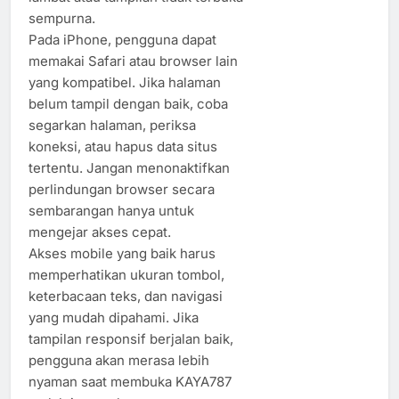
sempurna.
Pada iPhone, pengguna dapat
memakai Safari atau browser lain
yang kompatibel. Jika halaman
belum tampil dengan baik, coba
segarkan halaman, periksa
koneksi, atau hapus data situs
tertentu. Jangan menonaktifkan
perlindungan browser secara
sembarangan hanya untuk
mengejar akses cepat.
Akses mobile yang baik harus
memperhatikan ukuran tombol,
keterbacaan teks, dan navigasi
yang mudah dipahami. Jika
tampilan responsif berjalan baik,
pengguna akan merasa lebih
nyaman saat membuka KAYA787