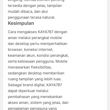
tersedia dengan jelas, tampilan
mudah dibaca, dan alur
penggunaan terasa natural.
Kesimpulan
Cara mengakses KAYA787 dengan
aman melalui perangkat mobile
dan desktop perlu memperhatikan
browser, koneksi internet,
keamanan akun, kondisi perangkat,
serta kebiasaan pengguna. Mobile
menawarkan fleksibilitas,
sedangkan desktop memberikan
ruang tampilan yang lebih luas.
Sebagai brand digital, KAYA787
dapat diperkuat melalui
pembahasan yang menekankan
akses aman, sistem yang jelas, dan
pengalaman pengguna yang