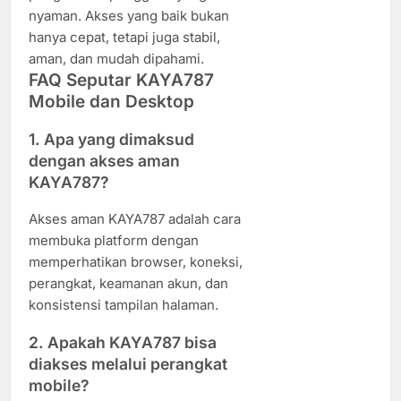
nyaman. Akses yang baik bukan
hanya cepat, tetapi juga stabil,
aman, dan mudah dipahami.
FAQ Seputar KAYA787
Mobile dan Desktop
1. Apa yang dimaksud
dengan akses aman
KAYA787?
Akses aman KAYA787 adalah cara
membuka platform dengan
memperhatikan browser, koneksi,
perangkat, keamanan akun, dan
konsistensi tampilan halaman.
2. Apakah KAYA787 bisa
diakses melalui perangkat
mobile?