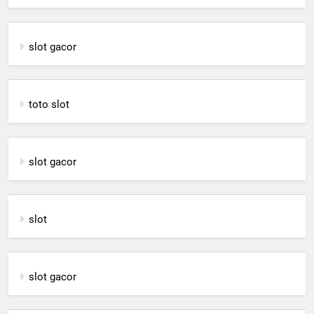
slot gacor
toto slot
slot gacor
slot
slot gacor