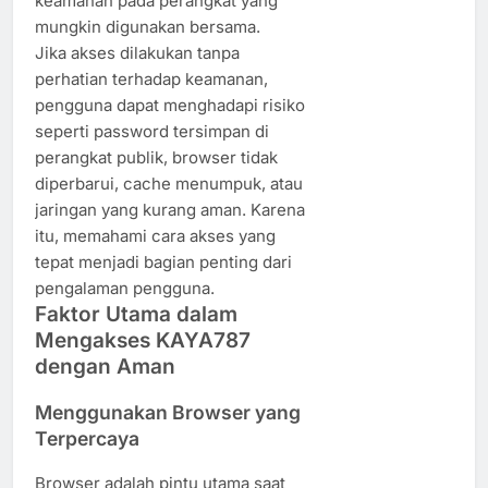
keamanan pada perangkat yang
mungkin digunakan bersama.
Jika akses dilakukan tanpa
perhatian terhadap keamanan,
pengguna dapat menghadapi risiko
seperti password tersimpan di
perangkat publik, browser tidak
diperbarui, cache menumpuk, atau
jaringan yang kurang aman. Karena
itu, memahami cara akses yang
tepat menjadi bagian penting dari
pengalaman pengguna.
Faktor Utama dalam
Mengakses KAYA787
dengan Aman
Menggunakan Browser yang
Terpercaya
Browser adalah pintu utama saat