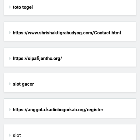
toto togel
https://www.shrishaktigrahudyog.com/Contact.html
https://sipafijantho.org/
slot gacor
https://anggota.kadinbogorkab.org/register
slot