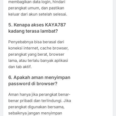
membagikan data login, hindari
perangkat umum, dan pastikan
keluar dari akun setelah selesai.
5. Kenapa akses KAYA787
kadang terasa lambat?
Penyebabnya bisa berasal dari
koneksi internet, cache browser,
perangkat yang berat, browser
lama, atau terlalu banyak aplikasi
dan tab aktif.
6. Apakah aman menyimpan
password di browser?
Aman hanya jika perangkat benar-
benar pribadi dan terlindungi. Jika
perangkat digunakan bersama,
sebaiknya jangan menyimpan