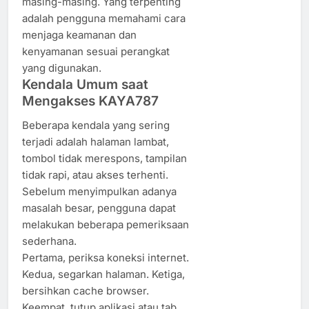
masing-masing. Yang terpenting
adalah pengguna memahami cara
menjaga keamanan dan
kenyamanan sesuai perangkat
yang digunakan.
Kendala Umum saat
Mengakses KAYA787
Beberapa kendala yang sering
terjadi adalah halaman lambat,
tombol tidak merespons, tampilan
tidak rapi, atau akses terhenti.
Sebelum menyimpulkan adanya
masalah besar, pengguna dapat
melakukan beberapa pemeriksaan
sederhana.
Pertama, periksa koneksi internet.
Kedua, segarkan halaman. Ketiga,
bersihkan cache browser.
Keempat, tutup aplikasi atau tab