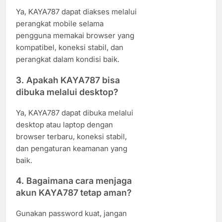
Ya, KAYA787 dapat diakses melalui
perangkat mobile selama
pengguna memakai browser yang
kompatibel, koneksi stabil, dan
perangkat dalam kondisi baik.
3. Apakah KAYA787 bisa
dibuka melalui desktop?
Ya, KAYA787 dapat dibuka melalui
desktop atau laptop dengan
browser terbaru, koneksi stabil,
dan pengaturan keamanan yang
baik.
4. Bagaimana cara menjaga
akun KAYA787 tetap aman?
Gunakan password kuat, jangan