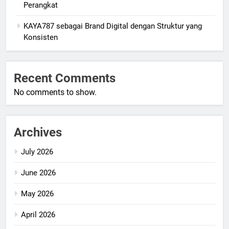
Perangkat
KAYA787 sebagai Brand Digital dengan Struktur yang
Konsisten
Recent Comments
No comments to show.
Archives
July 2026
June 2026
May 2026
April 2026