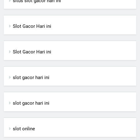
situs slot gacor hari ini
Slot Gacor Hari ini
Slot Gacor Hari ini
slot gacor hari ini
slot gacor hari ini
slot online