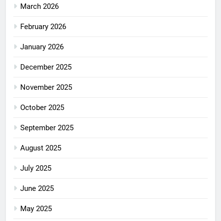
March 2026
February 2026
January 2026
December 2025
November 2025
October 2025
September 2025
August 2025
July 2025
June 2025
May 2025