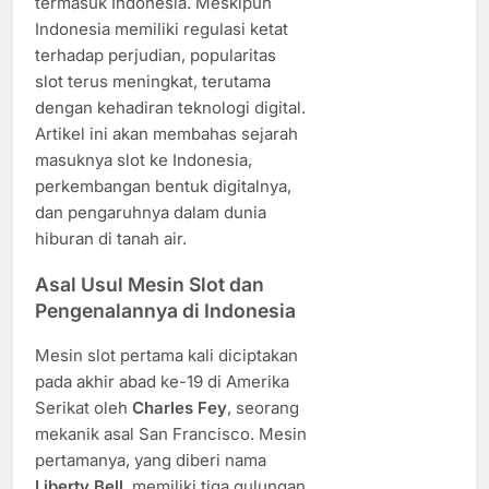
termasuk Indonesia. Meskipun
Indonesia memiliki regulasi ketat
terhadap perjudian, popularitas
slot terus meningkat, terutama
dengan kehadiran teknologi digital.
Artikel ini akan membahas sejarah
masuknya slot ke Indonesia,
perkembangan bentuk digitalnya,
dan pengaruhnya dalam dunia
hiburan di tanah air.
Asal Usul Mesin Slot dan
Pengenalannya di Indonesia
Mesin slot pertama kali diciptakan
pada akhir abad ke-19 di Amerika
Serikat oleh
Charles Fey
, seorang
mekanik asal San Francisco. Mesin
pertamanya, yang diberi nama
Liberty Bell
, memiliki tiga gulungan