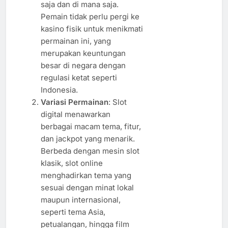
saja dan di mana saja.
Pemain tidak perlu pergi ke
kasino fisik untuk menikmati
permainan ini, yang
merupakan keuntungan
besar di negara dengan
regulasi ketat seperti
Indonesia.
Variasi Permainan
: Slot
digital menawarkan
berbagai macam tema, fitur,
dan jackpot yang menarik.
Berbeda dengan mesin slot
klasik, slot online
menghadirkan tema yang
sesuai dengan minat lokal
maupun internasional,
seperti tema Asia,
petualangan, hingga film