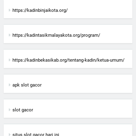
https://kadinbinjaikota.org/
https://kadintasikmalayakota.org/program/
https://kadinbekasikab.org/tentang-kadin/ketua-umum/
apk slot gacor
slot gacor
situs slot gacor hari ini