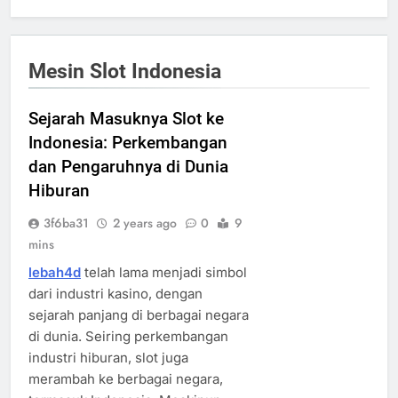
Mesin Slot Indonesia
Sejarah Masuknya Slot ke
Indonesia: Perkembangan
dan Pengaruhnya di Dunia
Hiburan
3f6ba31
2 years ago
0
9
mins
lebah4d
telah lama menjadi simbol
dari industri kasino, dengan
sejarah panjang di berbagai negara
di dunia. Seiring perkembangan
industri hiburan, slot juga
merambah ke berbagai negara,