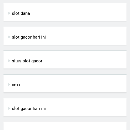
slot dana
slot gacor hari ini
situs slot gacor
xnxx
slot gacor hari ini