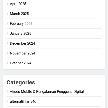
April 2025
March 2025
February 2025
January 2025
December 2024
November 2024
October 2024
Categories
Akses Mobile & Pengalaman Pengguna Digital
alternatif laris4d