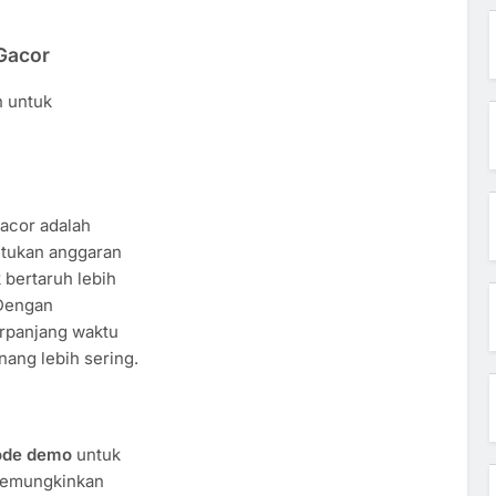
 Gacor
n untuk
gacor adalah
ntukan anggaran
 bertaruh lebih
 Dengan
erpanjang waktu
ang lebih sering.
de demo
untuk
memungkinkan