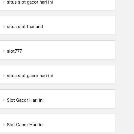
situs slot gacor hari ini
situs slot thailand
slot777
situs slot gacor hari ini
Slot Gacor Hari ini
Slot Gacor Hari ini