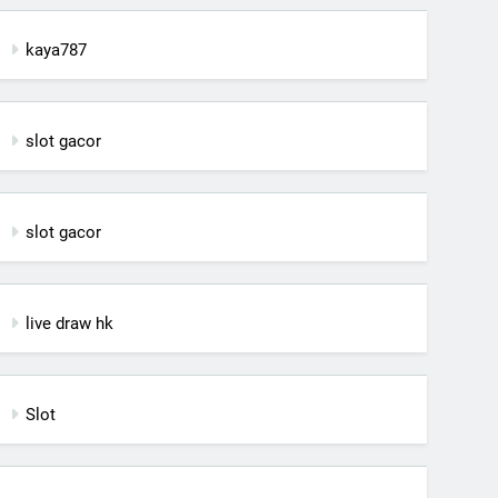
kaya787
slot gacor
slot gacor
live draw hk
Slot