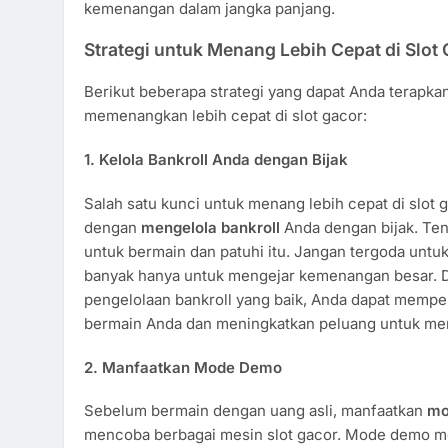
kemenangan dalam jangka panjang.
Strategi untuk Menang Lebih Cepat di Slot
Berikut beberapa strategi yang dapat Anda terapka
memenangkan lebih cepat di slot gacor:
1. Kelola Bankroll Anda dengan Bijak
Salah satu kunci untuk menang lebih cepat di slot 
dengan
mengelola bankroll
Anda dengan bijak. Te
untuk bermain dan patuhi itu. Jangan tergoda untuk
banyak hanya untuk mengejar kemenangan besar.
pengelolaan bankroll yang baik, Anda dapat memp
bermain Anda dan meningkatkan peluang untuk men
2. Manfaatkan Mode Demo
Sebelum bermain dengan uang asli, manfaatkan
mo
mencoba berbagai mesin slot gacor. Mode demo 