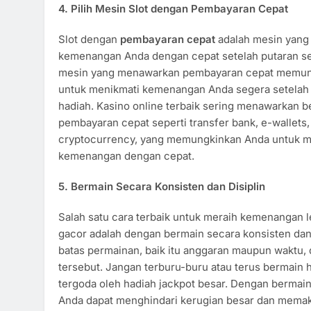
4. Pilih Mesin Slot dengan Pembayaran Cepat
Slot dengan
pembayaran cepat
adalah mesin yan
kemenangan Anda dengan cepat setelah putaran se
mesin yang menawarkan pembayaran cepat memun
untuk menikmati kemenangan Anda segera setela
hadiah. Kasino online terbaik sering menawarkan 
pembayaran cepat seperti transfer bank, e-wallets
cryptocurrency, yang memungkinkan Anda untuk m
kemenangan dengan cepat.
5. Bermain Secara Konsisten dan Disiplin
Salah satu cara terbaik untuk meraih kemenangan le
gacor adalah dengan bermain secara konsisten dan 
batas permainan, baik itu anggaran maupun waktu, 
tersebut. Jangan terburu-buru atau terus bermain 
tergoda oleh hadiah jackpot besar. Dengan bermain 
Anda dapat menghindari kerugian besar dan mema