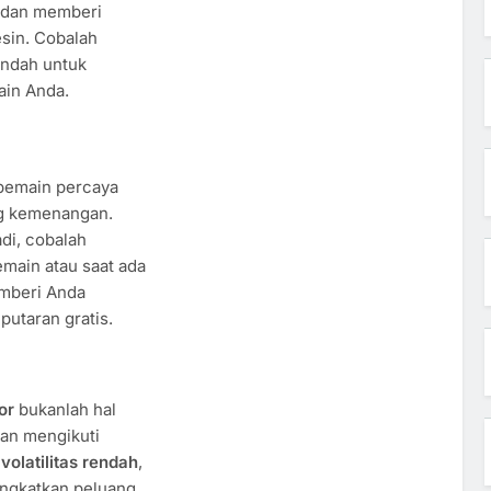
i dan memberi
sin. Cobalah
endah untuk
ain Anda.
 pemain percaya
ng kemenangan.
di, cobalah
emain atau saat ada
emberi Anda
putaran gratis.
or
bukanlah hal
dan mengikuti
,
volatilitas rendah
,
ngkatkan peluang