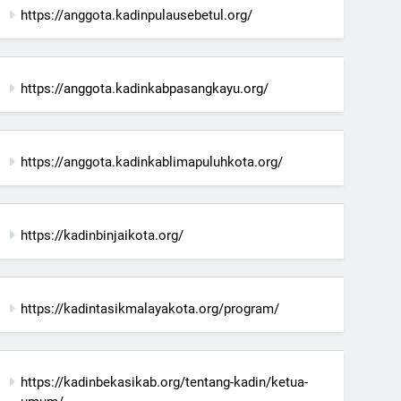
https://anggota.kadinpulausebetul.org/
https://anggota.kadinkabpasangkayu.org/
https://anggota.kadinkablimapuluhkota.org/
https://kadinbinjaikota.org/
https://kadintasikmalayakota.org/program/
https://kadinbekasikab.org/tentang-kadin/ketua-