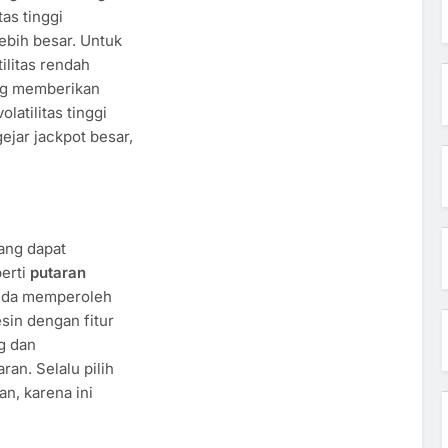
as tinggi
ebih besar. Untuk
ilitas rendah
ng memberikan
atilitas tinggi
ejar jackpot besar,
ang dapat
erti
putaran
da memperoleh
in dengan fitur
g dan
an. Selalu pilih
, karena ini