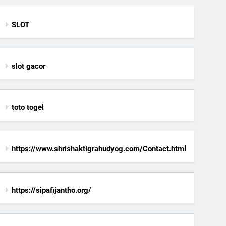
SLOT
slot gacor
toto togel
https://www.shrishaktigrahudyog.com/Contact.html
https://sipafijantho.org/