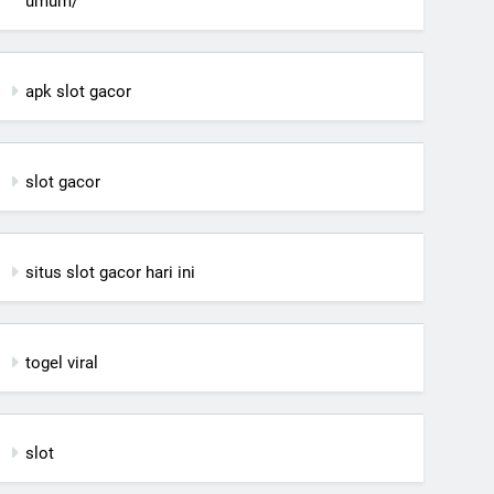
umum/
apk slot gacor
slot gacor
situs slot gacor hari ini
togel viral
slot