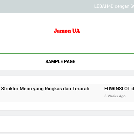
LEBAH4D dengan Str
EDWINSLOT dengan Desain
LEBAH4D dengan Desain
mon UA
EDWINSLOT dengan Str
mon Iberico Berkualitas Dari Jamonua. Produk Khas Spanyol D
LEBAH4D dengan Str
SAMPLE PAGE
EDWINSLOT dengan Desain
LEBAH4D dengan Desain
nu yang Ringkas dan Terarah
EDWINSLOT dengan Desain
3 Weeks Ago