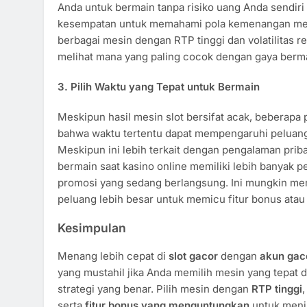
Anda untuk bermain tanpa risiko uang Anda sendir
kesempatan untuk memahami pola kemenangan me
berbagai mesin dengan RTP tinggi dan volatilitas r
melihat mana yang paling cocok dengan gaya berm
3. Pilih Waktu yang Tepat untuk Bermain
Meskipun hasil mesin slot bersifat acak, beberapa
bahwa waktu tertentu dapat mempengaruhi pelua
Meskipun ini lebih terkait dengan pengalaman priba
bermain saat kasino online memiliki lebih banyak p
promosi yang sedang berlangsung. Ini mungkin m
peluang lebih besar untuk memicu fitur bonus atau 
Kesimpulan
Menang lebih cepat di
slot gacor
dengan
akun gac
yang mustahil jika Anda memilih mesin yang tepat 
strategi yang benar. Pilih mesin dengan
RTP tinggi
serta
fitur bonus yang menguntungkan
untuk meni