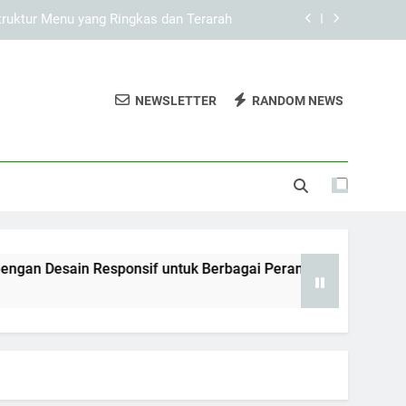
uktur Menu yang Ringkas dan Terarah
 Responsif untuk Berbagai Perangkat
 Responsif untuk Berbagai Perangkat
NEWSLETTER
RANDOM NEWS
uktur Menu yang Ringkas dan Terarah
engan Cita Rasa Autentik.
uktur Menu yang Ringkas dan Terarah
 Responsif untuk Berbagai Perangkat
 Responsif untuk Berbagai Perangkat
 Responsif untuk Berbagai Perangkat
LEBAH4D dengan
3 Weeks Ago