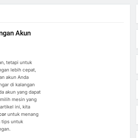
engan Akun
n, tetapi untuk
gan lebih cepat,
kan akun Anda
engar di kalangan
da akun yang dapat
milih mesin yang
tikel ini, kita
cor
untuk menang
tips untuk
ngan.