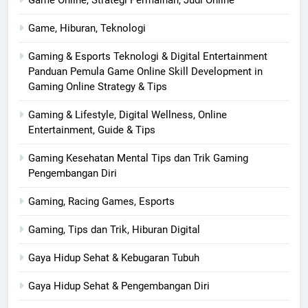
Game Online, Strategi Permainan, Judi Online
Game, Hiburan, Teknologi
Gaming & Esports Teknologi & Digital Entertainment
Panduan Pemula Game Online Skill Development in
Gaming Online Strategy & Tips
Gaming & Lifestyle, Digital Wellness, Online
Entertainment, Guide & Tips
Gaming Kesehatan Mental Tips dan Trik Gaming
Pengembangan Diri
Gaming, Racing Games, Esports
Gaming, Tips dan Trik, Hiburan Digital
Gaya Hidup Sehat & Kebugaran Tubuh
Gaya Hidup Sehat & Pengembangan Diri