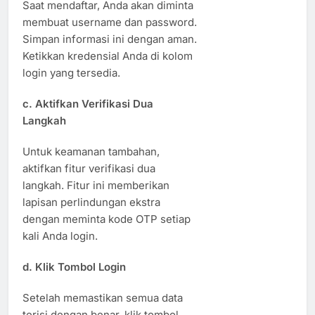
Saat mendaftar, Anda akan diminta
membuat username dan password.
Simpan informasi ini dengan aman.
Ketikkan kredensial Anda di kolom
login yang tersedia.
c.
Aktifkan Verifikasi Dua
Langkah
Untuk keamanan tambahan,
aktifkan fitur verifikasi dua
langkah. Fitur ini memberikan
lapisan perlindungan ekstra
dengan meminta kode OTP setiap
kali Anda login.
d.
Klik Tombol Login
Setelah memastikan semua data
terisi dengan benar, klik tombol