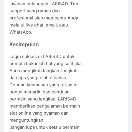
layanan pelanggan LARIS4D. Tim
support yang ramah dan
profesional siap membantu Anda
melalui live chat, email, atau
WhatsApp.
Kesimpulan
Login sukses di LARIS4D untuk
pemula bukanlah hal yang sulit jika
Anda mengikuti langkah-langkah
dan tips yang telah dibahas.
Dengan keamanan yang terjamin,
bonus menarik, dan panduan
bermain yang lengkap, LARIS4D
memberikan pengalaman bermain
slot online yang nyaman dan
menguntungkan.
Jangan lupa untuk selalu bermain