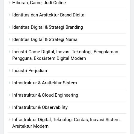
Hiburan, Game, Judi Online
Identitas dan Arsitektur Brand Digital
Identitas Digital & Strategi Branding
Identitas Digital & Strategi Nama
Industri Game Digital, Inovasi Teknologi, Pengalaman
Pengguna, Ekosistem Digital Modern
Industri Perjudian
Infrastruktur & Arsitektur Sistem
Infrastruktur & Cloud Engineering
Infrastruktur & Observability
Infrastruktur Digital, Teknologi Cerdas, Inovasi Sistem,
Arsitektur Modern