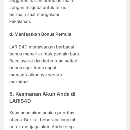
anggaran harian untuk bermain.
Jangan tergoda untuk terus
bermain saat mengalami
kekalahan.
d.
Manfaatkan Bonus Pemula
LARIS4D menawarkan berbagai
bonus menarik untuk pemain baru.
Baca syarat dan ketentuan setiap
bonus agar Anda dapat
memanfaatkannya secara
maksimal.
5.
Keamanan Akun Anda di
LARIS4D
Keamanan akun adalah prioritas
utama. Berikut beberapa langkah
untuk menjaga akun Anda tetap