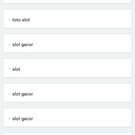
toto slot
slot gacor
slot
slot gacor
slot gacor