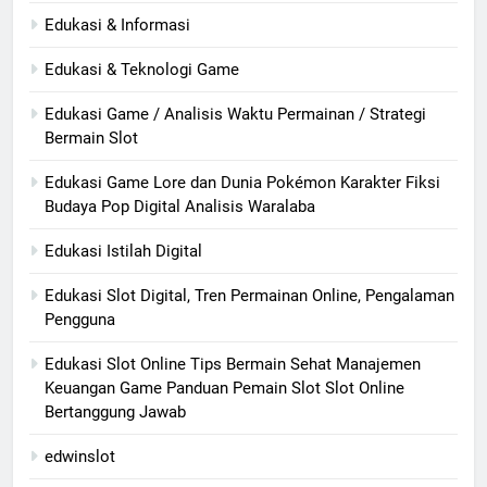
Edukasi & Informasi
Edukasi & Teknologi Game
Edukasi Game / Analisis Waktu Permainan / Strategi
Bermain Slot
Edukasi Game Lore dan Dunia Pokémon Karakter Fiksi
Budaya Pop Digital Analisis Waralaba
Edukasi Istilah Digital
Edukasi Slot Digital, Tren Permainan Online, Pengalaman
Pengguna
Edukasi Slot Online Tips Bermain Sehat Manajemen
Keuangan Game Panduan Pemain Slot Slot Online
Bertanggung Jawab
edwinslot