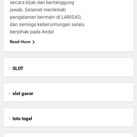
secara bijak dan bertanggung
jawab. Selamat menikmati
pengalaman bermain di LARIS4D,
dan semoga keberuntungan selalu
berpihak pada Anda!
Read More
SLOT
slot gacor
toto togel