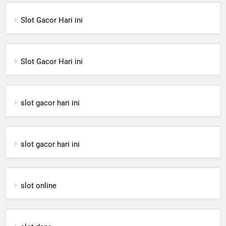
Slot Gacor Hari ini
Slot Gacor Hari ini
slot gacor hari ini
slot gacor hari ini
slot online