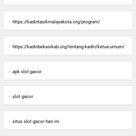
https://kadintasikmalayakota.org/program/
https://kadinbekasikab.org/tentang-kadin/ketua-umum/
apk slot gacor
slot gacor
situs slot gacor hari ini