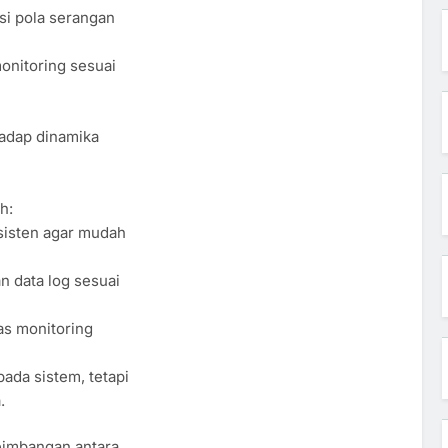
 pola serangan
nitoring sesuai
hadap dinamika
h:
sisten agar mudah
 data log sesuai
as monitoring
ada sistem, tetapi
.
eimbangan antara