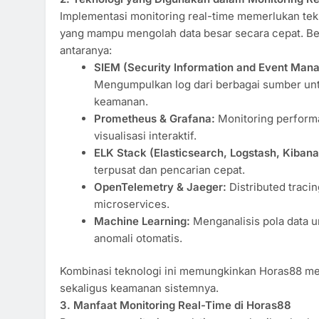
Implementasi monitoring real-time memerlukan te
yang mampu mengolah data besar secara cepat. Be
antaranya:
SIEM (Security Information and Event Man
Mengumpulkan log dari berbagai sumber unt
keamanan.
Prometheus & Grafana:
Monitoring perform
visualisasi interaktif.
ELK Stack (Elasticsearch, Logstash, Kibana
terpusat dan pencarian cepat.
OpenTelemetry & Jaeger:
Distributed tracin
microservices.
Machine Learning:
Menganalisis pola data 
anomali otomatis.
Kombinasi teknologi ini memungkinkan Horas88 me
sekaligus keamanan sistemnya.
3. Manfaat Monitoring Real-Time di Horas88