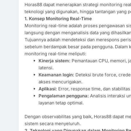
Horas88 dapat menerapkan strategi monitoring real-
teknologi yang digunakan, hingga tantangan yang per
1. Konsep Monitoring Real-Time
Monitoring real-time adalah proses pengawasan si
langsung dengan menganalisis data yang dihasilkan
Tujuannya adalah mendeteksi dan merespons peris
sebelum berdampak besar pada pengguna. Dalam 
monitoring real-time meliputi:
Kinerja sistem:
Pemantauan CPU, memori, ja
latensi.
Keamanan login:
Deteksi brute force, creden
akses mencurigakan.
Aplikasi:
Error, response time, dan stabilitas
Pengalaman pengguna:
Analisis interaksi 
layanan tetap optimal.
Dengan observabilitas yang baik, Horas88 dapat m
sistem secara menyeluruh.
2. Teknologi yang Digunakan dalam Monitoring R