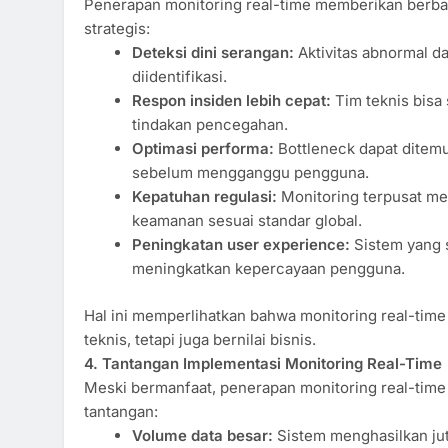
Penerapan monitoring real-time memberikan berb
strategis:
Deteksi dini serangan:
Aktivitas abnormal d
diidentifikasi.
Respon insiden lebih cepat:
Tim teknis bisa
tindakan pencegahan.
Optimasi performa:
Bottleneck dapat ditemu
sebelum mengganggu pengguna.
Kepatuhan regulasi:
Monitoring terpusat me
keamanan sesuai standar global.
Peningkatan user experience:
Sistem yang s
meningkatkan kepercayaan pengguna.
Hal ini memperlihatkan bahwa monitoring real-time 
teknis, tetapi juga bernilai bisnis.
4. Tantangan Implementasi Monitoring Real-Time
Meski bermanfaat, penerapan monitoring real-time
tantangan:
Volume data besar:
Sistem menghasilkan jut