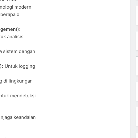
knologi modern
berapa di
agement):
uk analisis
a sistem dengan
):
Untuk logging
g di lingkungan
untuk mendeteksi
njaga keandalan