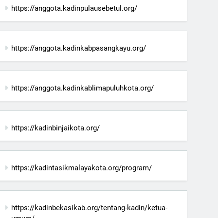
https://anggota.kadinpulausebetul.org/
https://anggota.kadinkabpasangkayu.org/
https://anggota.kadinkablimapuluhkota.org/
https://kadinbinjaikota.org/
https://kadintasikmalayakota.org/program/
https://kadinbekasikab.org/tentang-kadin/ketua-