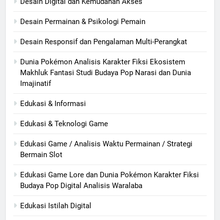
Desain Digital dan Kemudahan Akses
Desain Permainan & Psikologi Pemain
Desain Responsif dan Pengalaman Multi-Perangkat
Dunia Pokémon Analisis Karakter Fiksi Ekosistem
Makhluk Fantasi Studi Budaya Pop Narasi dan Dunia
Imajinatif
Edukasi & Informasi
Edukasi & Teknologi Game
Edukasi Game / Analisis Waktu Permainan / Strategi
Bermain Slot
Edukasi Game Lore dan Dunia Pokémon Karakter Fiksi
Budaya Pop Digital Analisis Waralaba
Edukasi Istilah Digital