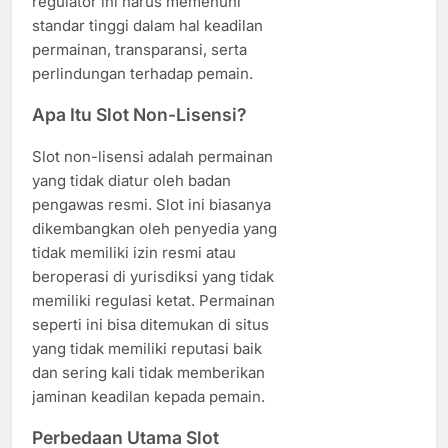
regulator ini harus memenuhi
standar tinggi dalam hal keadilan
permainan, transparansi, serta
perlindungan terhadap pemain.
Apa Itu Slot Non-Lisensi?
Slot non-lisensi adalah permainan
yang tidak diatur oleh badan
pengawas resmi. Slot ini biasanya
dikembangkan oleh penyedia yang
tidak memiliki izin resmi atau
beroperasi di yurisdiksi yang tidak
memiliki regulasi ketat. Permainan
seperti ini bisa ditemukan di situs
yang tidak memiliki reputasi baik
dan sering kali tidak memberikan
jaminan keadilan kepada pemain.
Perbedaan Utama Slot