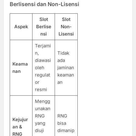
Berlisensi dan Non-Lisensi
Slot
Slot
Aspek
Berlise
Non-
nsi
Lisensi
Terjami
n,
Tidak
diawasi
ada
Keama
oleh
jaminan
nan
regulat
keaman
or
an
resmi
Mengg
unakan
RNG
RNG
Kejujur
yang
bisa
an &
diuji
dimanip
RNG