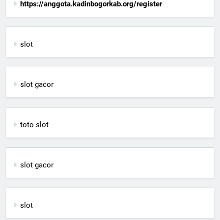
https://anggota.kadinbogorkab.org/register
slot
slot gacor
toto slot
slot gacor
slot