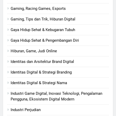
Gaming, Racing Games, Esports
Gaming, Tips dan Trik, Hiburan Digital
Gaya Hidup Sehat & Kebugaran Tubuh
Gaya Hidup Sehat & Pengembangan Diri
Hiburan, Game, Judi Online
Identitas dan Arsitektur Brand Digital
Identitas Digital & Strategi Branding
Identitas Digital & Strategi Nama
Industri Game Digital, Inovasi Teknologi, Pengalaman
Pengguna, Ekosistem Digital Modern
Industri Perjudian