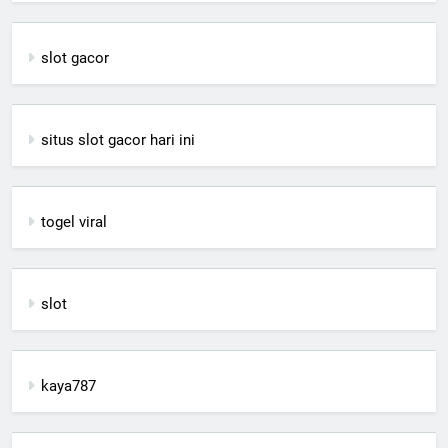
slot gacor
situs slot gacor hari ini
togel viral
slot
kaya787