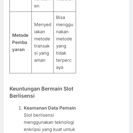
en
Bisa
Menyed
menggu
iakan
nakan
Metode
metode
metode
Pemba
transak
yang
yaran
si yang
tidak
aman
terperc
aya
Keuntungan Bermain Slot
Berlisensi
Keamanan Data Pemain
Slot berlisensi
menggunakan teknologi
enkripsi yang kuat untuk