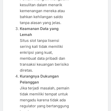
kesulitan dalam menarik
kemenangan mereka atau
bahkan kehilangan saldo
tanpa alasan yang jelas.
Keamanan Data yang
Lemah
Situs slot tanpa lisensi
sering kali tidak memiliki
enkripsi yang kuat,
membuat data pribadi dan
transaksi keuangan berisiko
diretas.
Kurangnya Dukungan
Pelanggan
Jika terjadi masalah, pemain
tidak memiliki tempat untuk
mengadu karena tidak ada
regulator yang bertanggung