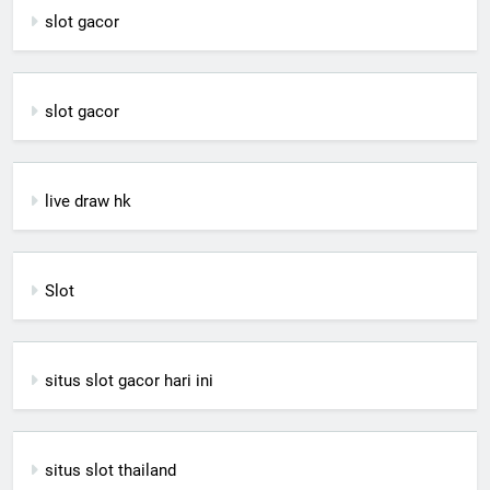
slot gacor
slot gacor
live draw hk
Slot
situs slot gacor hari ini
situs slot thailand