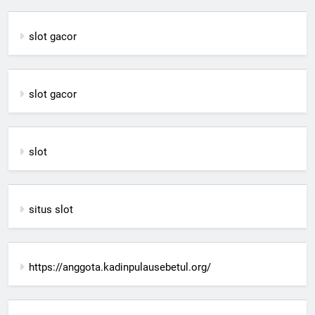
slot gacor
slot gacor
slot
situs slot
https://anggota.kadinpulausebetul.org/