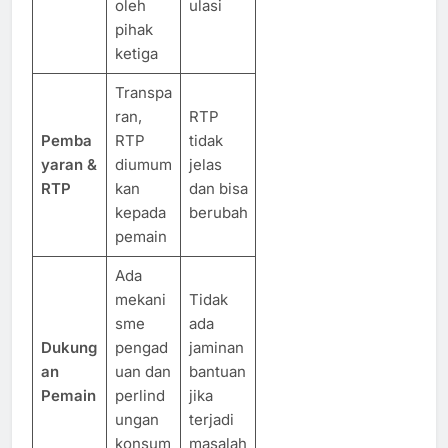
oleh
ulasi
pihak
ketiga
Transpa
ran,
RTP
Pemba
RTP
tidak
yaran &
diumum
jelas
RTP
kan
dan bisa
kepada
berubah
pemain
Ada
mekani
Tidak
sme
ada
Dukung
pengad
jaminan
an
uan dan
bantuan
Pemain
perlind
jika
ungan
terjadi
konsum
masalah