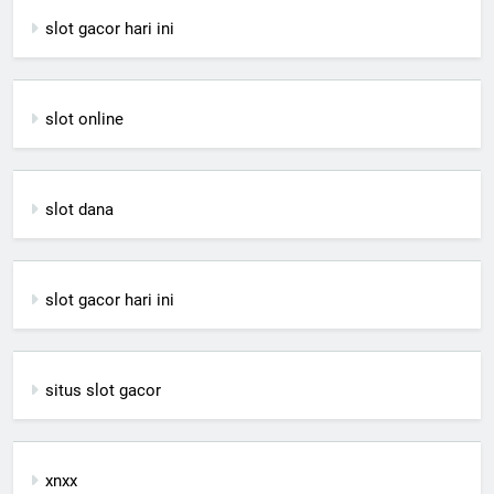
slot gacor hari ini
slot online
slot dana
slot gacor hari ini
situs slot gacor
xnxx