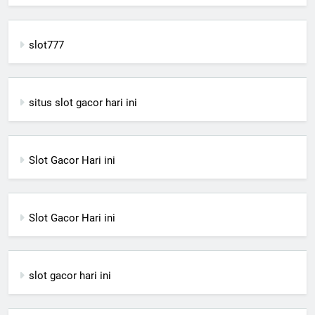
slot777
situs slot gacor hari ini
Slot Gacor Hari ini
Slot Gacor Hari ini
slot gacor hari ini