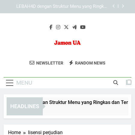
Skip
EDWINSLOT dengan Desain Responsif untuk
to
Berbagai Perangkat
content
LEBAH4D dengan Desain Responsif untuk
Berbagai Perangkat
EDWINSLOT dengan Struktur Menu yang Ringkas
dan Terarah
LEBAH4D dengan Struktur Menu yang Ringkas
dan Terarah
Jamon UA
Nikmati Jamon Iberico Berkualitas Dari
EDWINSLOT dengan Desain Responsif untuk
NEWSLETTER
RANDOM NEWS
Berbagai Perangkat
Jamonua. Produk Khas Spanyol Dengan
LEBAH4D dengan Desain Responsif untuk
Cita Rasa Autentik.
Berbagai Perangkat
MENU
WINSLOT dengan Struktur Menu yang Ringkas dan Terarah
HEADLINES
Weeks Ago
Home
lisensi perjudian