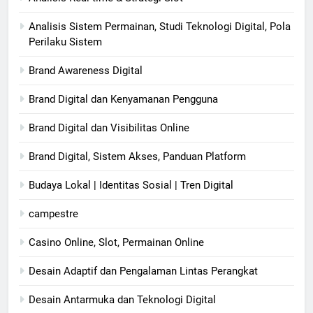
Analisis Sistem Permainan, Studi Teknologi Digital, Pola
Perilaku Sistem
Brand Awareness Digital
Brand Digital dan Kenyamanan Pengguna
Brand Digital dan Visibilitas Online
Brand Digital, Sistem Akses, Panduan Platform
Budaya Lokal | Identitas Sosial | Tren Digital
campestre
Casino Online, Slot, Permainan Online
Desain Adaptif dan Pengalaman Lintas Perangkat
Desain Antarmuka dan Teknologi Digital