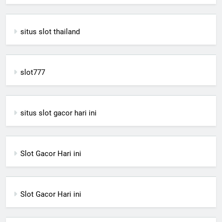
situs slot thailand
slot777
situs slot gacor hari ini
Slot Gacor Hari ini
Slot Gacor Hari ini