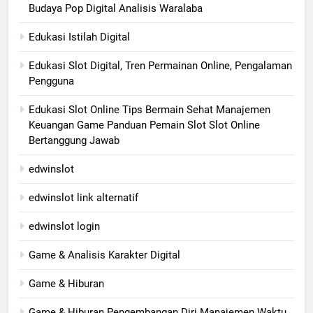
Budaya Pop Digital Analisis Waralaba
Edukasi Istilah Digital
Edukasi Slot Digital, Tren Permainan Online, Pengalaman
Pengguna
Edukasi Slot Online Tips Bermain Sehat Manajemen
Keuangan Game Panduan Pemain Slot Slot Online
Bertanggung Jawab
edwinslot
edwinslot link alternatif
edwinslot login
Game & Analisis Karakter Digital
Game & Hiburan
Game & Hiburan Pengembangan Diri Manajemen Waktu