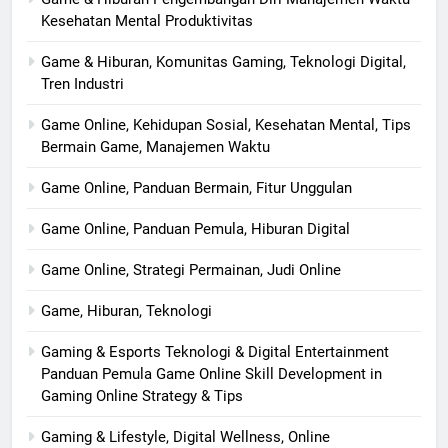
Kesehatan Mental Produktivitas
Game & Hiburan, Komunitas Gaming, Teknologi Digital,
Tren Industri
Game Online, Kehidupan Sosial, Kesehatan Mental, Tips
Bermain Game, Manajemen Waktu
Game Online, Panduan Bermain, Fitur Unggulan
Game Online, Panduan Pemula, Hiburan Digital
Game Online, Strategi Permainan, Judi Online
Game, Hiburan, Teknologi
Gaming & Esports Teknologi & Digital Entertainment
Panduan Pemula Game Online Skill Development in
Gaming Online Strategy & Tips
Gaming & Lifestyle, Digital Wellness, Online