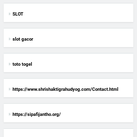
SLOT
slot gacor
toto togel
https://www.shrishaktigrahudyog.com/Contact.html
https://sipafijantho.org/