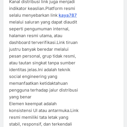
Kanal distribusi link juga menjadi
indikator keaslian.Platform resmi
selalu menyebarkan link
kaya787
melalui saluran yang dapat diaudit
seperti pengumuman internal,
halaman resmi utama, atau
dashboard terverifikasi.Link tiruan
justru banyak beredar melalui
pesan personal, grup tidak resmi,
atau tautan singkat tanpa sumber
identitas jelas.Ini adalah teknik
social engineering yang
memanfaatkan ketidaktahuan
pengguna terhadap jalur distribusi
yang benar
Elemen keempat adalah
konsistensi UI atau antarmuka.Link
resmi memiliki tata letak yang
stabil, responsif, dan terkendali