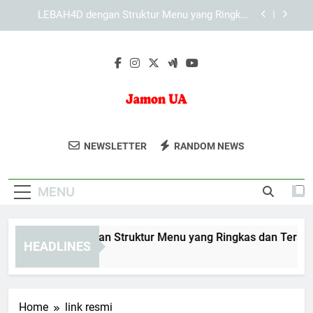
Skip
EDWINSLOT dengan Desain Responsif untuk
to
Berbagai Perangkat
content
LEBAH4D dengan Desain Responsif untuk
Berbagai Perangkat
EDWINSLOT dengan Struktur Menu yang Ringkas
dan Terarah
LEBAH4D dengan Struktur Menu yang Ringkas
dan Terarah
Jamon UA
Nikmati Jamon Iberico Berkualitas Dari
EDWINSLOT dengan Desain Responsif untuk
NEWSLETTER
RANDOM NEWS
Berbagai Perangkat
Jamonua. Produk Khas Spanyol Dengan
LEBAH4D dengan Desain Responsif untuk
Cita Rasa Autentik.
Berbagai Perangkat
MENU
DWINSLOT dengan Struktur Menu yang Ringkas dan Terarah
HEADLINES
Weeks Ago
Home
link resmi