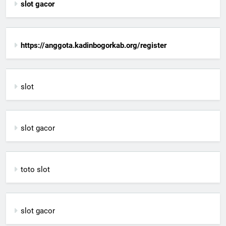
slot gacor
https://anggota.kadinbogorkab.org/register
slot
slot gacor
toto slot
slot gacor