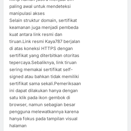
paling awal untuk mendeteksi
manipulasi akses
Selain struktur domain, sertifikat
keamanan juga menjadi pembeda
kuat antara link resmi dan
tiruan.Link resmi Kaya787 berjalan
di atas koneksi HTTPS dengan
sertifikat yang diterbitkan otoritas
tepercaya.Sebaliknya, link tiruan
sering memakai sertifikat self-
signed atau bahkan tidak memiliki
sertifikat sama sekali.Pemeriksaan
ini dapat dilakukan hanya dengan
satu klik pada ikon gembok di
browser, namun sebagian besar
pengguna melewatkannya karena
hanya fokus pada tampilan visual
halaman