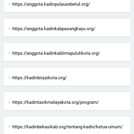
https://anggota.kadinpulausebetul.org/
https://anggota.kadinkabpasangkayu.org/
https://anggota.kadinkablimapuluhkota.org/
https://kadinbinjaikota.org/
https://kadintasikmalayakota.org/program/
https://kadinbekasikab.org/tentang-kadin/ketua-umum/