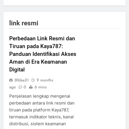
link resmi
Perbedaan Link Resmi dan
Tiruan pada Kaya787:
Panduan Identifikasi Akses
Aman di Era Keamanan
Digital
3f6ba31
9 months
ago
0
6 mins
Penjelasan lengkap mengenai
perbedaan antara link resmi dan
tiruan pada platform Kaya787,
termasuk indikator teknis, kanal
distribusi, sistem keamanan