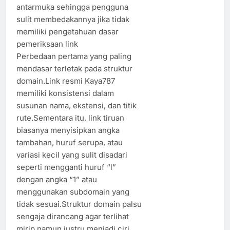
antarmuka sehingga pengguna
sulit membedakannya jika tidak
memiliki pengetahuan dasar
pemeriksaan link
Perbedaan pertama yang paling
mendasar terletak pada struktur
domain.Link resmi Kaya787
memiliki konsistensi dalam
susunan nama, ekstensi, dan titik
rute.Sementara itu, link tiruan
biasanya menyisipkan angka
tambahan, huruf serupa, atau
variasi kecil yang sulit disadari
seperti mengganti huruf “l”
dengan angka “1” atau
menggunakan subdomain yang
tidak sesuai.Struktur domain palsu
sengaja dirancang agar terlihat
mirip namun justru menjadi ciri