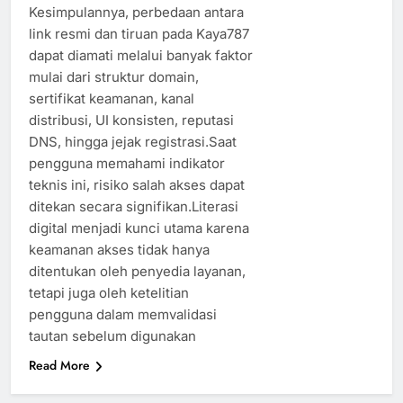
Kesimpulannya, perbedaan antara
link resmi dan tiruan pada Kaya787
dapat diamati melalui banyak faktor
mulai dari struktur domain,
sertifikat keamanan, kanal
distribusi, UI konsisten, reputasi
DNS, hingga jejak registrasi.Saat
pengguna memahami indikator
teknis ini, risiko salah akses dapat
ditekan secara signifikan.Literasi
digital menjadi kunci utama karena
keamanan akses tidak hanya
ditentukan oleh penyedia layanan,
tetapi juga oleh ketelitian
pengguna dalam memvalidasi
tautan sebelum digunakan
Read More