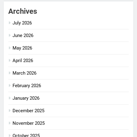
Archives
July 2026
June 2026
May 2026
April 2026
March 2026
February 2026
January 2026
December 2025
November 2025
October 2025