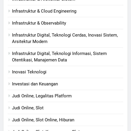
Infrastruktur & Cloud Engineering
Infrastruktur & Observability
Infrastruktur Digital, Teknologi Cerdas, Inovasi Sistem,
Arsitektur Modern
Infrastruktur Digital, Teknologi Informasi, Sistem
Otentikasi, Manajemen Data
Inovasi Teknologi
Investasi dan Keuangan
Judi Online, Legalitas Platform
Judi Online, Slot
Judi Online, Slot Online, Hiburan