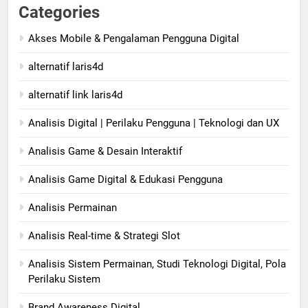
Categories
Akses Mobile & Pengalaman Pengguna Digital
alternatif laris4d
alternatif link laris4d
Analisis Digital | Perilaku Pengguna | Teknologi dan UX
Analisis Game & Desain Interaktif
Analisis Game Digital & Edukasi Pengguna
Analisis Permainan
Analisis Real-time & Strategi Slot
Analisis Sistem Permainan, Studi Teknologi Digital, Pola
Perilaku Sistem
Brand Awareness Digital