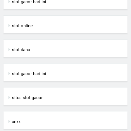
slot gacor hari ini
slot online
slot dana
slot gacor hari ini
situs slot gacor
xnxx