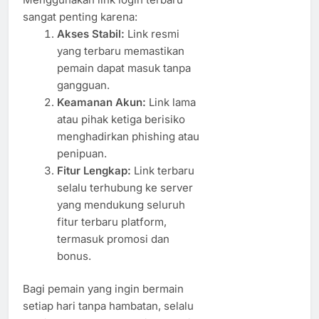
sangat penting karena:
Akses Stabil:
Link resmi
yang terbaru memastikan
pemain dapat masuk tanpa
gangguan.
Keamanan Akun:
Link lama
atau pihak ketiga berisiko
menghadirkan phishing atau
penipuan.
Fitur Lengkap:
Link terbaru
selalu terhubung ke server
yang mendukung seluruh
fitur terbaru platform,
termasuk promosi dan
bonus.
Bagi pemain yang ingin bermain
setiap hari tanpa hambatan, selalu