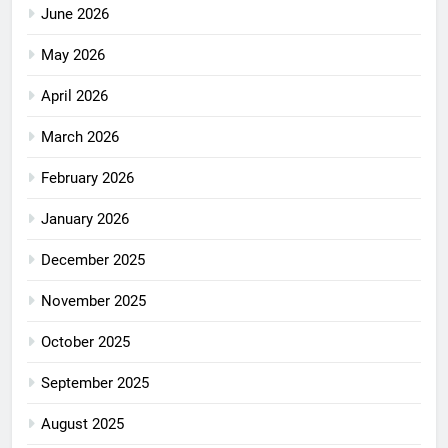
June 2026
May 2026
April 2026
March 2026
February 2026
January 2026
December 2025
November 2025
October 2025
September 2025
August 2025