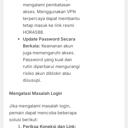
mengalami pembatasan
akses. Menggunakan VPN
terpercaya dapat membantu
tetap masuk ke link resmi
HORAS88.
Update Password Secara
Berkala:
Keamanan akun
juga memengaruhi akses.
Password yang kuat dan
rutin diperbarui mengurangi
risiko akun diblokir atau
disusupi.
Mengatasi Masalah Login
Jika mengalami masalah login,
pemain dapat mencoba beberapa
solusi berikut:
Periksa Koneksi dan Link: