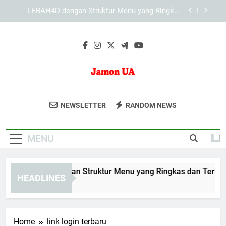
Skip
EDWINSLOT dengan Desain Responsif untuk
to
Berbagai Perangkat
content
LEBAH4D dengan Desain Responsif untuk
Berbagai Perangkat
EDWINSLOT dengan Struktur Menu yang Ringkas
dan Terarah
LEBAH4D dengan Struktur Menu yang Ringkas
dan Terarah
Jamon UA
Nikmati Jamon Iberico Berkualitas Dari
EDWINSLOT dengan Desain Responsif untuk
NEWSLETTER
RANDOM NEWS
Berbagai Perangkat
Jamonua. Produk Khas Spanyol Dengan
LEBAH4D dengan Desain Responsif untuk
Cita Rasa Autentik.
Berbagai Perangkat
MENU
DWINSLOT dengan Struktur Menu yang Ringkas dan Terarah
HEADLINES
Weeks Ago
Home
link login terbaru