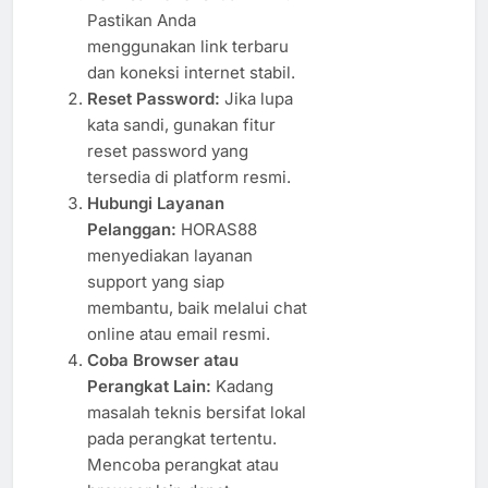
Pastikan Anda
menggunakan link terbaru
dan koneksi internet stabil.
Reset Password:
Jika lupa
kata sandi, gunakan fitur
reset password yang
tersedia di platform resmi.
Hubungi Layanan
Pelanggan:
HORAS88
menyediakan layanan
support yang siap
membantu, baik melalui chat
online atau email resmi.
Coba Browser atau
Perangkat Lain:
Kadang
masalah teknis bersifat lokal
pada perangkat tertentu.
Mencoba perangkat atau