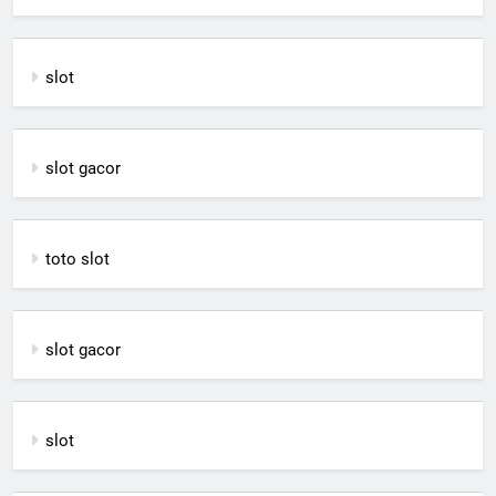
slot
slot gacor
toto slot
slot gacor
slot