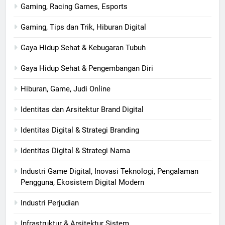
Gaming, Racing Games, Esports
Gaming, Tips dan Trik, Hiburan Digital
Gaya Hidup Sehat & Kebugaran Tubuh
Gaya Hidup Sehat & Pengembangan Diri
Hiburan, Game, Judi Online
Identitas dan Arsitektur Brand Digital
Identitas Digital & Strategi Branding
Identitas Digital & Strategi Nama
Industri Game Digital, Inovasi Teknologi, Pengalaman
Pengguna, Ekosistem Digital Modern
Industri Perjudian
Infrastruktur & Arsitektur Sistem