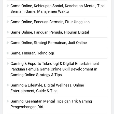
Game Online, Kehidupan Sosial, Kesehatan Mental, Tips
Bermain Game, Manajemen Waktu
Game Online, Panduan Bermain, Fitur Unggulan
Game Online, Panduan Pemula, Hiburan Digital
Game Online, Strategi Permainan, Judi Online
Game, Hiburan, Teknologi
Gaming & Esports Teknologi & Digital Entertainment
Panduan Pemula Game Online Skill Development in
Gaming Online Strategy & Tips
Gaming & Lifestyle, Digital Wellness, Online
Entertainment, Guide & Tips
Gaming Kesehatan Mental Tips dan Trik Gaming
Pengembangan Diri