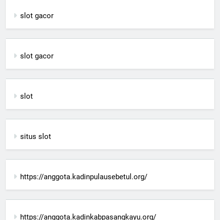
slot gacor
slot gacor
slot
situs slot
https://anggota.kadinpulausebetul.org/
https://anggota.kadinkabpasangkayu.org/