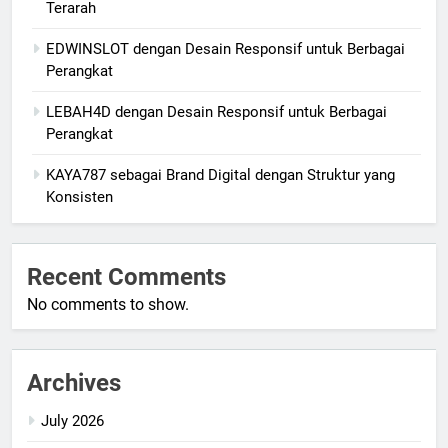
Terarah
EDWINSLOT dengan Desain Responsif untuk Berbagai
Perangkat
LEBAH4D dengan Desain Responsif untuk Berbagai
Perangkat
KAYA787 sebagai Brand Digital dengan Struktur yang
Konsisten
Recent Comments
No comments to show.
Archives
July 2026