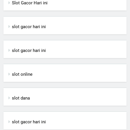
Slot Gacor Hari ini
slot gacor hari ini
slot gacor hari ini
slot online
slot dana
slot gacor hari ini