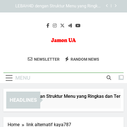
Skip
EDWINSLOT dengan Desain Responsif untuk
to
Berbagai Perangkat
content
LEBAH4D dengan Desain Responsif untuk
Berbagai Perangkat
EDWINSLOT dengan Struktur Menu yang Ringkas
dan Terarah
LEBAH4D dengan Struktur Menu yang Ringkas
dan Terarah
Jamon UA
Nikmati Jamon Iberico Berkualitas Dari
EDWINSLOT dengan Desain Responsif untuk
NEWSLETTER
RANDOM NEWS
Berbagai Perangkat
Jamonua. Produk Khas Spanyol Dengan
LEBAH4D dengan Desain Responsif untuk
Cita Rasa Autentik.
Berbagai Perangkat
MENU
DWINSLOT dengan Struktur Menu yang Ringkas dan Terarah
HEADLINES
Weeks Ago
Home
link alternatif kaya787