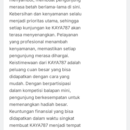
merasa betah berlama-lama di sini.
Kebersihan dan kenyamanan selalu
menjadi prioritas utama, sehingga
setiap kunjungan ke KAYA787 akan
terasa menyenangkan. Pelayanan
yang profesional menambah
kenyamanan, memastikan setiap
pengunjung merasa dihargai.
Keistimewaan dari KAYA787 adalah
peluang cuan besar yang bisa
didapatkan dengan cara yang
mudah. Dengan berpartisipasi
dalam kompetisi balapan mini,
pengunjung berkesempatan untuk
memenangkan hadiah besar.
Keuntungan finansial yang bisa
didapatkan dalam waktu singkat
membuat KAYA787 menjadi tempat