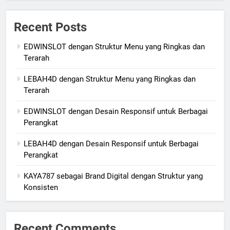
Recent Posts
EDWINSLOT dengan Struktur Menu yang Ringkas dan
Terarah
LEBAH4D dengan Struktur Menu yang Ringkas dan
Terarah
EDWINSLOT dengan Desain Responsif untuk Berbagai
Perangkat
LEBAH4D dengan Desain Responsif untuk Berbagai
Perangkat
KAYA787 sebagai Brand Digital dengan Struktur yang
Konsisten
Recent Comments