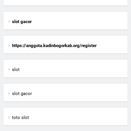
slot gacor
https://anggota.kadinbogorkab.org/register
slot
slot gacor
toto slot