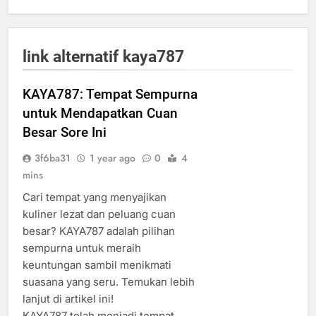
link alternatif kaya787
KAYA787: Tempat Sempurna
untuk Mendapatkan Cuan
Besar Sore Ini
3f6ba31
1 year ago
0
4
mins
Cari tempat yang menyajikan
kuliner lezat dan peluang cuan
besar? KAYA787 adalah pilihan
sempurna untuk meraih
keuntungan sambil menikmati
suasana yang seru. Temukan lebih
lanjut di artikel ini!
KAYA787 telah menjadi tempat