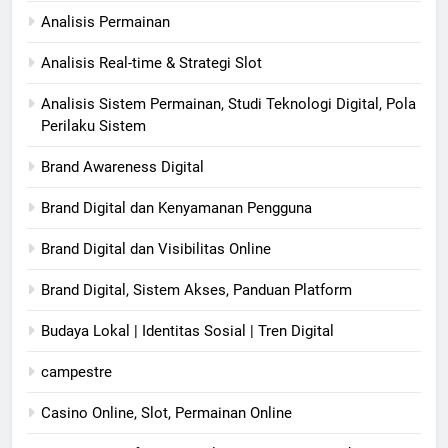
Analisis Permainan
Analisis Real-time & Strategi Slot
Analisis Sistem Permainan, Studi Teknologi Digital, Pola
Perilaku Sistem
Brand Awareness Digital
Brand Digital dan Kenyamanan Pengguna
Brand Digital dan Visibilitas Online
Brand Digital, Sistem Akses, Panduan Platform
Budaya Lokal | Identitas Sosial | Tren Digital
campestre
Casino Online, Slot, Permainan Online