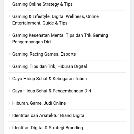
Gaming Online Strategy & Tips
Gaming & Lifestyle, Digital Wellness, Online
Entertainment, Guide & Tips
Gaming Kesehatan Mental Tips dan Trik Gaming
Pengembangan Diri
Gaming, Racing Games, Esports
Gaming, Tips dan Trik, Hiburan Digital
Gaya Hidup Sehat & Kebugaran Tubuh
Gaya Hidup Sehat & Pengembangan Diri
Hiburan, Game, Judi Online
Identitas dan Arsitektur Brand Digital
Identitas Digital & Strategi Branding