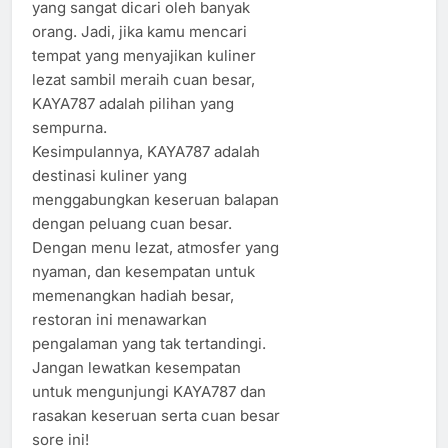
yang sangat dicari oleh banyak
orang. Jadi, jika kamu mencari
tempat yang menyajikan kuliner
lezat sambil meraih cuan besar,
KAYA787 adalah pilihan yang
sempurna.
Kesimpulannya, KAYA787 adalah
destinasi kuliner yang
menggabungkan keseruan balapan
dengan peluang cuan besar.
Dengan menu lezat, atmosfer yang
nyaman, dan kesempatan untuk
memenangkan hadiah besar,
restoran ini menawarkan
pengalaman yang tak tertandingi.
Jangan lewatkan kesempatan
untuk mengunjungi KAYA787 dan
rasakan keseruan serta cuan besar
sore ini!