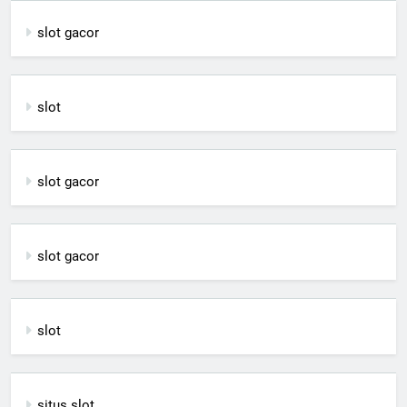
slot gacor
slot
slot gacor
slot gacor
slot
situs slot