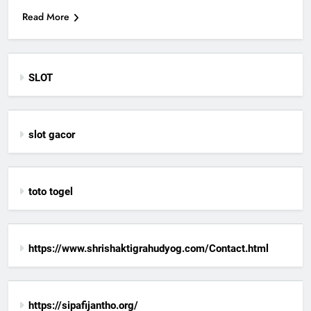
Read More
SLOT
slot gacor
toto togel
https://www.shrishaktigrahudyog.com/Contact.html
https://sipafijantho.org/