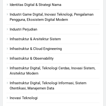
Identitas Digital & Strategi Nama
Industri Game Digital, Inovasi Teknologi, Pengalaman
Pengguna, Ekosistem Digital Modern
Industri Perjudian
Infrastruktur & Arsitektur Sistem
Infrastruktur & Cloud Engineering
Infrastruktur & Observability
Infrastruktur Digital, Teknologi Cerdas, Inovasi Sistem,
Arsitektur Modern
Infrastruktur Digital, Teknologi Informasi, Sistem
Otentikasi, Manajemen Data
Inovasi Teknologi