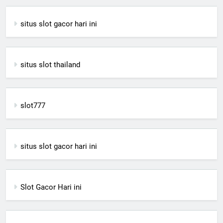
situs slot gacor hari ini
situs slot thailand
slot777
situs slot gacor hari ini
Slot Gacor Hari ini