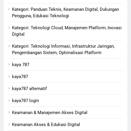
Kategori: Panduan Teknis, Keamanan Digital, Dukungan
Pengguna, Edukasi Teknologi
Kategori: Teknologi Cloud, Manajemen Platform, Inovasi
Digital
Kategori: Teknologi Informasi, Infrastruktur Jaringan,
Pengembangan Sistem, Optimalisasi Platform
kaya 787
kaya787
kaya787 alternatif
kaya787 login
Keamanan & Manajemen Akses Digital
Keamanan Akses & Edukasi Digital