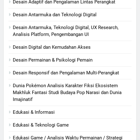
Desain Adaptif dan Pengalaman Lintas Perangkat
Desain Antarmuka dan Teknologi Digital
Desain Antarmuka, Teknologi Digital, UX Research,
Analisis Platform, Pengembangan UI
Desain Digital dan Kemudahan Akses
Desain Permainan & Psikologi Pemain
Desain Responsif dan Pengalaman Multi-Perangkat
Dunia Pokémon Analisis Karakter Fiksi Ekosistem
Makhluk Fantasi Studi Budaya Pop Narasi dan Dunia
Imajinatif
Edukasi & Informasi
Edukasi & Teknologi Game
Edukasi Game / Analisis Waktu Permainan / Strategi