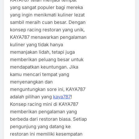
yang sangat populer bagi mereka
yang ingin menikmati kuliner lezat
sambil meraih cuan besar. Dengan
konsep racing restoran yang unik,
KAYA787 menawarkan pengalaman
kuliner yang tidak hanya
memanjakan lidah, tetapi juga
memberikan peluang besar untuk
mendapatkan keuntungan. Jika
kamu mencari tempat yang
menyenangkan dan
menguntungkan sore ini, KAYA787
adalah pilihan yang
kaya787
!
Konsep racing mini di KAYA787
memberikan pengalaman yang
berbeda dari restoran biasa. Setiap
pengunjung yang datang ke
restoran ini memiliki kesempatan